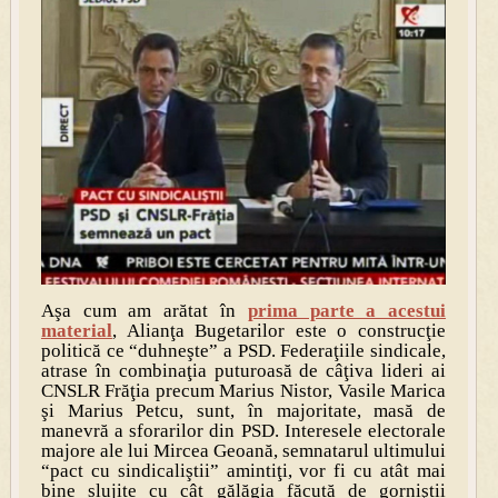
Aşa cum am arătat în
prima parte a acestui
material
, Alianţa Bugetarilor este o construcţie
politică ce “duhneşte” a PSD. Federaţiile sindicale,
atrase în combinaţia puturoasă de câţiva lideri ai
CNSLR Frăţia precum Marius Nistor, Vasile Marica
şi Marius Petcu, sunt, în majoritate, masă de
manevră a sforarilor din PSD. Interesele electorale
majore ale lui Mircea Geoană, semnatarul ultimului
“pact cu sindicaliştii” amintiţi, vor fi cu atât mai
bine slujite cu cât gălăgia făcută de gorniştii