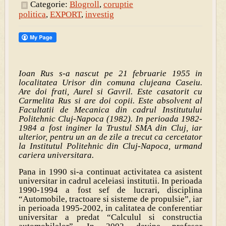
Categorie:
Blogroll
,
coruptie
politica
,
EXPORT
,
investig
Ioan Rus s-a nascut pe 21 februarie 1955 in
localitatea Urisor din comuna clujeana Caseiu.
Are doi frati, Aurel si Gavril. Este casatorit cu
Carmelita Rus si are doi copii. Este absolvent al
Facultatii de Mecanica din cadrul Institutului
Politehnic Cluj-Napoca (1982). In perioada 1982-
1984 a fost inginer la Trustul SMA din Cluj, iar
ulterior, pentru un an de zile a trecut ca cercetator
la Institutul Politehnic din Cluj-Napoca, urmand
cariera universitara.
Pana in 1990 si-a continuat activitatea ca asistent
universitar in cadrul aceleiasi institutii. In perioada
1990-1994 a fost sef de lucrari, disciplina
“Automobile, tractoare si sisteme de propulsie”, iar
in perioada 1995-2002, in calitatea de conferentiar
universitar a predat “Calculul si constructia