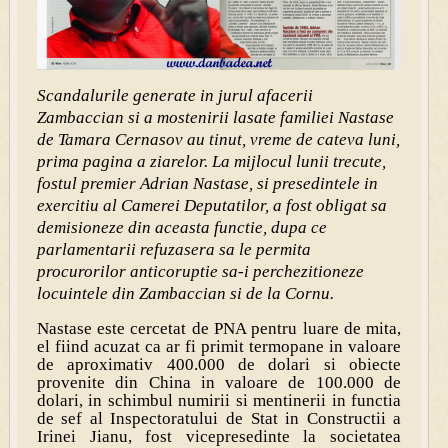
Scandalurile generate in jurul afacerii
Zambaccian si a mos
tenirii lasate familiei Nastase
de Tamara Cernasov au tinut, vreme de cateva luni,
prima pagina a ziarelor. La mijlocul lunii trecute,
fostul premier Adrian Nastase, si presedintele in
exercitiu al Camerei Deputatilor, a fost obligat sa
demisioneze din aceasta functie, dupa ce
parlamentarii refuzasera sa le permita
procurorilor anticoruptie sa-i perchezitioneze
locuintele din Zambaccian si de la Cornu.
Nastase este cercetat de PNA pentru luare de mita,
el fiind acuzat ca ar fi primit termopane in valoare
de aproximativ 400.000 de dolari si obiecte
provenite din China in valoare de 100.000 de
dolari, in schimbul numirii si mentinerii in functia
de sef al Inspectoratului de Stat in Constructii a
Irinei Jianu, fost vicepresedinte la societatea