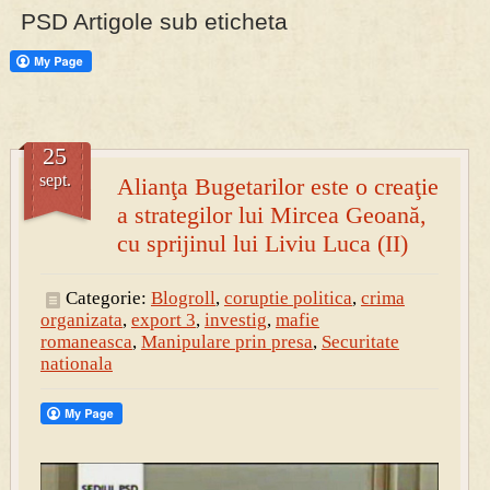
PSD Artigole sub eticheta
25
sept.
Alianţa Bugetarilor este o creaţie
a strategilor lui Mircea Geoană,
cu sprijinul lui Liviu Luca (II)
Categorie:
Blogroll
,
coruptie politica
,
crima
organizata
,
export 3
,
investig
,
mafie
romaneasca
,
Manipulare prin presa
,
Securitate
nationala