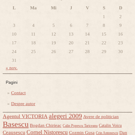
L
Ma
Mi
J
V
S
D
1
2
3
4
5
6
7
8
9
10
11
12
13
14
15
16
17
18
19
20
21
22
23
24
25
26
27
28
29
30
31
« nov.
Pagini
Contact
Despre autor
alegeri 2009
Agentul VICTORIA
Avere de politician
Basescu
Bogdan Chirieac
Catalin Voicu
Calin Popescu Tariceanu
Cornel Nistorescu
Ceausescu
Cozmin Gusa
Dan
Crin Antonescu