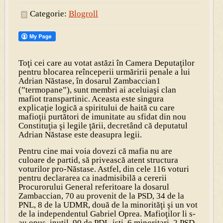
Categorie:
Blogroll
Toţi cei care au votat astăzi în Camera Deputaţilor
pentru blocarea reînceperii urmăririi penale a lui
Adrian Năstase, în dosarul Zambaccian1
(”termopane”), sunt membri ai aceluiaşi clan
mafiot transpartinic. Aceasta este singura
explicaţie logică a spiritului de haită cu care
mafioţii purtători de imunitate au sfidat din nou
Constituţia şi legile ţării, decretând că deputatul
Adrian Năstase este deasupra legii.
Pentru cine mai voia dovezi că mafia nu are
culoare de partid, să privească atent structura
voturilor pro-Năstase. Astfel, din cele 116 voturi
pentru declararea ca inadmisibilă a cererii
Procurorului General referitoare la dosarul
Zambaccian, 70 au provenit de la PSD, 34 de la
PNL, 8 de la UDMR, două de la minorităţi şi un vot
de la independentul Gabriel Oprea. Mafioţilor li s-
au opus, inutil, 90 de PDL-işti, 6 minoritari, 2 PSD-