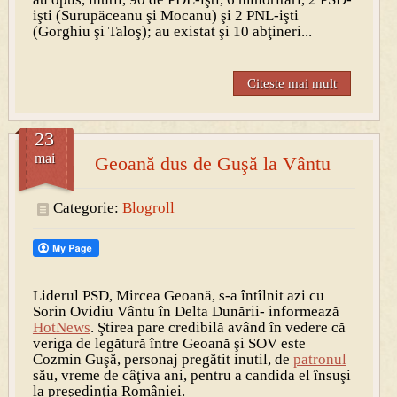
işti (Surupăceanu şi Mocanu) şi 2 PNL-işti
(Gorghiu şi Taloş); au existat şi 10 abţineri...
Citeste mai mult
23
mai
Geoană dus de Guşă la Vântu
Categorie:
Blogroll
Liderul PSD, Mircea Geoană, s-a întîlnit azi cu
Sorin Ovidiu Vântu în Delta Dunării- informează
HotNews
. Ştirea pare credibilă având în vedere că
veriga de legătură între Geoană şi SOV este
Cozmin Guşă, personaj pregătit inutil, de
patronul
său, vreme de câţiva ani, pentru a candida el însuşi
la preşedinţia României.