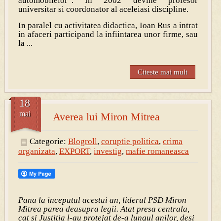
automobilelor”. In 2002 devine profesor
universitar si coordonator al aceleiasi discipline.
In paralel cu activitatea didactica, Ioan Rus a intrat
in afaceri participand la infiintarea unor firme, sau
la ...
Citeste mai mult
18
mai
Averea lui Miron Mitrea
Categorie:
Blogroll
,
coruptie politica
,
crima
organizata
,
EXPORT
,
investig
,
mafie romaneasca
Pana la inceputul acestui an, liderul PSD Miron
Mitrea parea deasupra legii. Atat presa centrala,
cat si Justitia l-au protejat de-a lungul anilor, desi