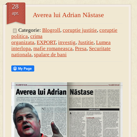
28
apr.
Averea lui Adrian Năstase
Categorie:
Blogroll
,
coruptie justitie
,
coruptie
politica
,
crima
organizata
,
EXPORT
,
investig
,
Justitie
,
Lumea
interlopa
,
mafie romaneasca
,
Presa
,
Securitate
nationala
,
spalare de bani