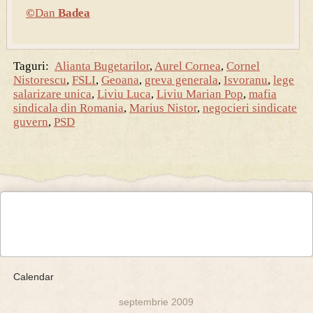
©
Dan
Badea
Taguri:
Alianta Bugetarilor
,
Aurel Cornea
,
Cornel
Nistorescu
,
FSLI
,
Geoana
,
greva generala
,
Isvoranu
,
lege
salarizare unica
,
Liviu Luca
,
Liviu Marian Pop
,
mafia
sindicala din Romania
,
Marius Nistor
,
negocieri sindicate
guvern
,
PSD
Calendar
septembrie 2009