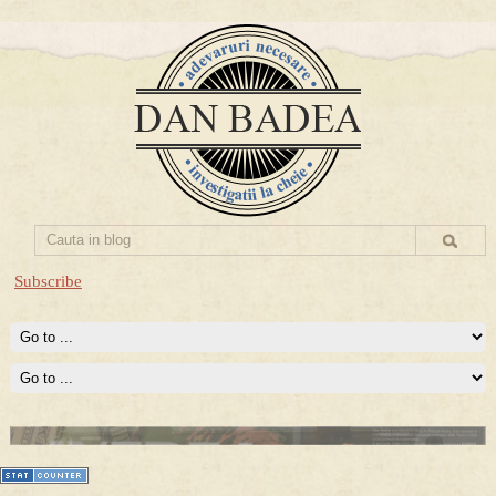
Subscribe
Prima mea carte publicata (Nemira)
Averea Presedintelui: prima lucrare despre controversatele
conturi secrete ale Securitatii.