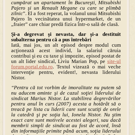
cumpărat un apartament în Bucureşti, Mitsubishi
Pajero şi un Renault Megane cu care se plimbă
zilnic
”. El a fost reperat, la volanul unui Mitsubishi
Pajero în vecinătatea unui hypermarket, de un
„fraier” care chiar predă fizica într-o sală de clasă.
Şi-a degrevat şi nevasta, dar şi-a destituit
subalterna pentru că a pus întrebări
Iată, mai jos, un alt episod despre modul cum
acţionează acest individ, la salariul căruia
contribui şi eu cu taxe şi impozite, episod postat de
un alt lider sindical, Liviu Marian Pop, pe
site-ul
forum.portal.edu.ro
. Textul vizează o mai veche
intervenţie pentru, evident!, nevasta liderului
Nistor.
“Pentru că tot vorbim de imoralitate nu putem să
nu aducem aminte şi de cazul soţiei liderului de
sindicat Marius Nistor. La stabilirea degrevărilor
pentru anul în curs (2007) acesta a hotărât să o
treacă pe lista cu liderii care sunt scutiţi de orele
la catedră şi pe soţia lui, Ionela Nistor. Nu ştim
exact care sunt motivele acestei alegeri, sau dacă
membrii simpli de sindicat au fost de acord, însă
din informaţiile primite până acum, soţia liderului