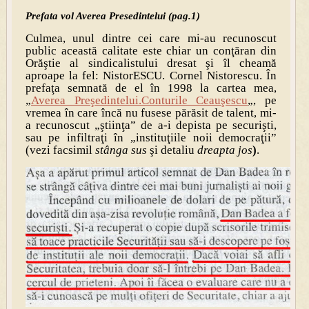
Prefata vol Averea Presedintelui (pag.1)
Culmea, unul dintre cei care mi-au recunoscut
public această calitate este chiar un conţăran din
Orăştie al sindicalistului dresat şi îl cheamă
aproape la fel: NistorESCU. Cornel Nistorescu. În
prefaţa semnată de el în 1998 la cartea mea,
„
Averea Preşedintelui.Conturile Ceauşescu
„, pe
vremea în care încă nu fusese părăsit de talent, mi-
a recunoscut „ştiinţa” de a-i depista pe securişti,
sau pe infiltraţi în „instituţiile noii democraţii”
(vezi facsimil
stânga sus
şi detaliu
dreapta jos
)
.