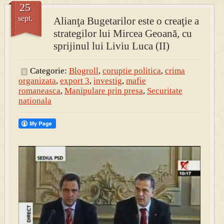
25
sept.
Alianţa Bugetarilor este o creaţie a
strategilor lui Mircea Geoană, cu
sprijinul lui Liviu Luca (II)
Categorie:
Blogroll
,
coruptie politica
,
crima
organizata
,
export 3
,
investig
,
mafie
romaneasca
,
Manipulare prin presa
,
Securitate
nationala