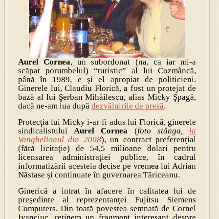
Aurel Cornea
, un subordonat (na, ca iar mi-a
scăpat porumbelul) “turistic” al lui Cozmâncă,
până în 1989, e şi el apropiat de politicieni.
Ginerele lui, Claudiu Florică, a fost un protejat de
bază al lui Şerban Mihăilescu, alias Micky Şpagă,
dacă ne-am lua după
dezvăluirile de presă
.
Protecţia lui Micky i-ar fi adus lui Florică, ginerele
sindicalistului
Aurel Cornea
(
foto stânga,
la
Vanghelionul din 2008
), un contract preferenţial
(fără licitaţie) de 54,5 milioane dolari pentru
licensarea administraţiei publice, în cadrul
informatizării acesteia decise pe vremea lui Adrian
Năstase şi continuate în guvernarea Tăriceanu.
Ginerică a intrat în afacere în calitatea lui de
preşedinte al reprezentanţei Fujitsu Siemens
Computers. Din toată povestea semnată de Cornel
Ivanciuc, reţinem un fragment interesant despre