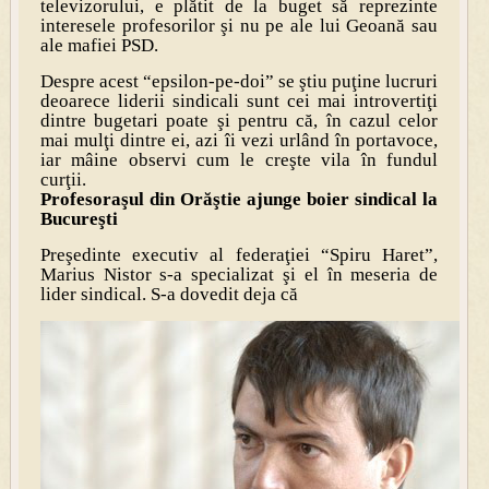
televizorului, e plătit de la buget să reprezinte
interesele profesorilor şi nu pe ale lui Geoană sau
ale mafiei PSD.
Despre acest “epsilon-pe-doi” se ştiu puţine lucruri
deoarece liderii sindicali sunt cei mai introvertiţi
dintre bugetari poate şi pentru că, în cazul celor
mai mulţi dintre ei, azi îi vezi urlând în portavoce,
iar mâine observi cum le creşte vila în fundul
curţii.
Profesoraşul din Orăştie ajunge boier sindical la
Bucureşti
Preşedinte executiv al federaţiei “Spiru Haret”,
Marius Nistor s-a specializat şi el în meseria de
lider sindical. S-a dovedit deja că