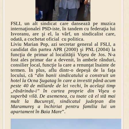
FSLI, un alt sindicat care dansează pe muzica
internaţionalei PSD-iste, în tandem cu federaţia lui
Isvoranu, are şi el, la vârf, un sindicalist care,
odată, a cochetat oficial cu politica.
Liviu Marian Pop, azi secretar general al FSLI, a
candidat din partea APR (2000) şi PNL (2004) la
funcţia de primar al localităţii Vişeu de Jos. N-a
fost ales primar dar a devenit, în ambele rânduri,
consilier local, funcţie la care a renunţat înainte de
termen. În plus, aflu dintr-o depeșă de la faţa
locului, că “
din banii sindicatului a construit un
hotel la Ocna Şugatag în care a investit până acum
peste 40 de miliarde de lei vechi, în acelaşi timp
„răsărindu-i” în curtea proprie din Vişeu o
superbă vilă. De asemenea, cu toate că el stă mai
mult la Bucureşti, sindicatul judeţean din
Maramureş a închiriat pentru familia lui un
apartament în Baia Mare
”.