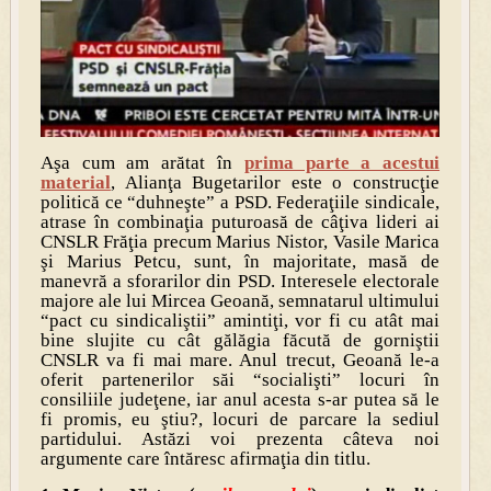
Aşa cum am arătat în
prima parte a acestui
material
, Alianţa Bugetarilor este o construcţie
politică ce “duhneşte” a PSD. Federaţiile sindicale,
atrase în combinaţia puturoasă de câţiva lideri ai
CNSLR Frăţia precum Marius Nistor, Vasile Marica
şi Marius Petcu, sunt, în majoritate, masă de
manevră a sforarilor din PSD. Interesele electorale
majore ale lui Mircea Geoană, semnatarul ultimului
“pact cu sindicaliştii” amintiţi, vor fi cu atât mai
bine slujite cu cât gălăgia făcută de gorniştii
CNSLR va fi mai mare. Anul trecut, Geoană le-a
oferit partenerilor săi “socialişti” locuri în
consiliile judeţene, iar anul acesta s-ar putea să le
fi promis, eu ştiu?, locuri de parcare la sediul
partidului. Astăzi voi prezenta câteva noi
argumente care întăresc afirmaţia din titlu.