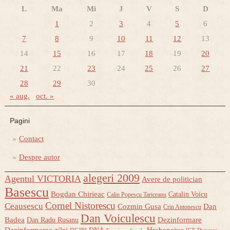
L
Ma
Mi
J
V
S
D
1
2
3
4
5
6
7
8
9
10
11
12
13
14
15
16
17
18
19
20
21
22
23
24
25
26
27
28
29
30
« aug.
oct. »
Pagini
Contact
Despre autor
alegeri 2009
Agentul VICTORIA
Avere de politician
Basescu
Bogdan Chirieac
Catalin Voicu
Calin Popescu Tariceanu
Cornel Nistorescu
Ceausescu
Cozmin Gusa
Dan
Crin Antonescu
Dan Voiculescu
Badea
Dezinformare
Dan Radu Rusanu
Dezinformarea zilei
Hrebenciuc