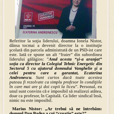
Referitor la soţia liderului, doamna Ionela Nistor,
dânsa tocmai a devenit director la o instituţie
şcolară din parcela administrată de un PSD-ist care
este. Iată ce spune un alt “fraier” din subordinea
liderului gălăgios: ”
Anul acesta “şi-a aranjat”
soţia ca director la Colegiul Tehnic Energetic din
Sectorul 5 cu ajutorul domnului Vanghelie şi a
celei pentru care a garantat, Ecaterina
Andronescu
.
Sunt curios dacă toate acestea
puteau fi rezolvate ca simplu profesor în condiţiile
în care mai are şi doi copii la liceu
”. Personal, eu
unul sunt convins că e imposibil să realizezi atâtea,
doar ca profesor, în Capitală. Ca lider sindical însă,
nimic nu este imposibil.
Marius Nistor: „Ar trebui să ne întrebăm:
domnul Dan Badea a cui “creaţie” este?”