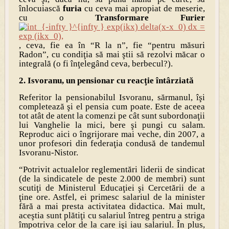
înlocuiască
furia
cu ceva mai apropiat de meserie,
cu o
Transformare Furier
, ceva, fie ea în “R la n”, fie “pentru măsuri
Radon”, cu condiţia să mai ştii să rezolvi măcar o
integrală (o fi înţelegând ceva, berbecul?).
2. Isvoranu, un pensionar cu reacţie întârziată
Referitor la pensionabilul Isvoranu, sărmanul, îşi
completează şi el pensia cum poate. Este de aceea
tot atât de atent la comenzi pe cât sunt subordonaţii
lui Vanghelie la mici, bere şi pungi cu salam.
Reproduc aici o îngrijorare mai veche, din 2007, a
unor profesori din federaţia condusă de tandemul
Isvoranu-Nistor.
“Potrivit actualelor reglementări liderii de sindicat
(de la sindicatele de peste 2.000 de membri) sunt
scutiţi de Ministerul Educaţiei şi Cercetării de a
ţine ore. Astfel, ei primesc salariul de la minister
fără a mai presta activitatea didactica. Mai mult,
aceştia sunt plătiţi cu salariul întreg pentru a striga
împotriva celor de la care işi iau salariul. În plus,