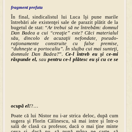
fragment prefata
În final, sindicalistul lui Luca îşi pune marile
întrebări ale existenţei sale de parazit plătit de la
bugetul de stat: “
Ar trebui să ne întrebăm: domnul
Dan Badea a cui “creaţie” este? Căci materialul
său, dincolo de acuzaţii nefondate, pseudo-
raţionamente construite cu false premise,
“duhneşte a portocaliu”. În slujba cui mai sunteţi,
domnule Dan Badea?
”.
Ce-l întreb eu şi ce-mi
răspunde el,
sau
pentru ce-l plătesc eu şi cu ce se
ocupă el!
?…
Poate că lui Nistor nu i-ar strica deloc, după cum
sugera şi Florin Călinescu, să mai intre şi într-o
sală de clasă ca profesor, dacă o mai ţine minte
ceva şi, dacă nu, să pună mâna pe carte, să