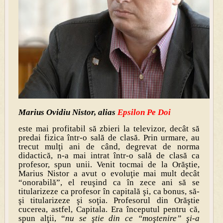
Marius Ovidiu Nistor, alias
Epsilon Pe Doi
este mai profitabil să zbieri la televizor, decât să
predai fizica într-o sală de clasă. Prin urmare, au
trecut mulţi ani de când, degrevat de norma
didactică, n-a mai intrat într-o sală de clasă ca
profesor, spun unii. Venit tocmai de la Orăştie,
Marius Nistor a avut o evoluţie mai mult decât
“onorabilă”, el reuşind ca în zece ani să se
titularizeze ca profesor în capitală şi, ca bonus, să-
şi titularizeze şi soţia. Profesorul din Orăştie
cucerea, astfel, Capitala. Era începutul pentru că,
spun alţii, “
nu se ştie din ce “moştenire” şi-a