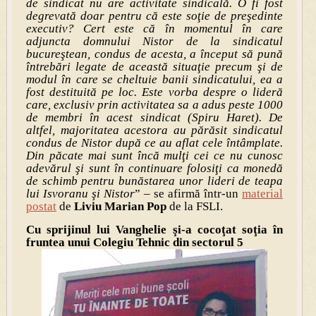
de sindicat nu are activitate sindicală. O fi fost
degrevată doar pentru că este soţie de preşedinte
executiv? Cert este că în momentul în care
adjuncta domnului Nistor de la sindicatul
bucureştean, condus de acesta, a început să pună
întrebări legate de această situaţie precum şi de
modul în care se cheltuie banii sindicatului, ea a
fost destituită pe loc. Este vorba despre o lideră
care, exclusiv prin activitatea sa a adus peste 1000
de membri în acest sindicat (Spiru Haret). De
altfel, majoritatea acestora au părăsit sindicatul
condus de Nistor după ce au aflat cele întâmplate.
Din păcate mai sunt încă mulţi cei ce nu cunosc
adevărul şi sunt în continuare folosiţi ca monedă
de schimb pentru bunăstarea unor lideri de teapa
lui Isvoranu şi Nistor
” – se afirmă într-un
material
postat
de
Liviu Marian Pop
de la FSLI.
Cu sprijinul lui Vanghelie şi-a cocoţat soţia în
fruntea unui Colegiu Tehnic din sectorul 5