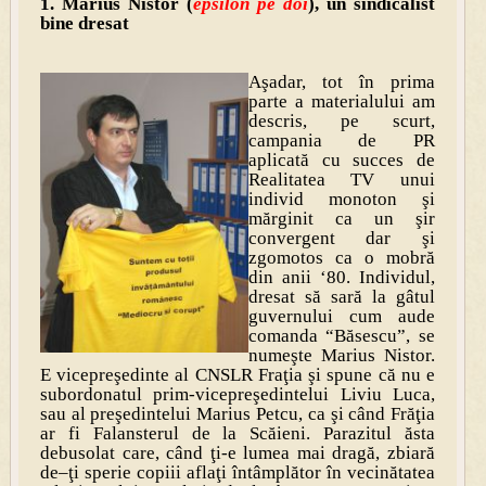
1. Marius Nistor (
epsilon pe doi
), un sindicalist
bine dresat
Aşadar, tot în prima
parte a materialului am
descris, pe scurt,
campania de PR
aplicată cu succes de
Realitatea TV unui
individ monoton şi
mărginit ca un şir
convergent dar şi
zgomotos ca o mobră
din anii ‘80. Individul,
dresat să sară la gâtul
guvernului cum aude
comanda “Băsescu”, se
numeşte Marius Nistor.
E vicepreşedinte al CNSLR Fraţia şi spune că nu e
subordonatul prim-vicepreşedintelui Liviu Luca,
sau al preşedintelui Marius Petcu, ca şi când Frăţia
ar fi Falansterul de la Scăieni. Parazitul ăsta
debusolat care, când ţi-e lumea mai dragă, zbiară
de–ţi sperie copiii aflaţi întâmplător în vecinătatea