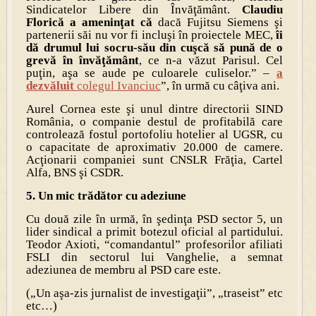
Sindicatelor Libere din Învăţământ.
Claudiu
Florică a ameninţat că
dacă Fujitsu Siemens şi
partenerii săi nu vor fi incluşi în proiectele MEC,
îi
dă drumul lui socru-său din cuşcă să pună de o
grevă în învăţământ
, ce n-a văzut Parisul. Cel
puţin, aşa se aude pe culoarele culiselor.” –
a
dezvăluit
colegul Ivanciuc
”, în urmă cu câţiva ani.
Aurel Cornea este şi unul dintre directorii SIND
România, o companie destul de profitabilă care
controlează fostul portofoliu hotelier al UGSR, cu
o capacitate de aproximativ 20.000 de camere.
Acţionarii companiei sunt CNSLR Frăţia, Cartel
Alfa, BNS şi CSDR.
5. Un mic trădător cu adeziune
Cu două zile în urmă, în şedinţa PSD sector 5, un
lider sindical a primit botezul oficial al partidului.
Teodor Axioti, “comandantul” profesorilor afiliati
FSLI din sectorul lui Vanghelie, a semnat
adeziunea de membru al PSD care este.
(„Un aşa-zis jurnalist de investigaţii”, „traseist” etc
etc…)