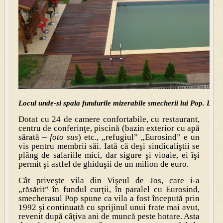
Locul unde-si spala fundurile mizerabile smecherii lui Pop. Liv
Dotat cu 24 de camere confortabile, cu restaurant,
centru de conferinţe, piscină (bazin exterior cu apă
sărată –
foto sus
) etc., „refugiul” „Eurosind” e un
vis pentru membrii săi. Iată că deşi sindicaliştii se
plâng de salariile mici, dar sigure şi vioaie, ei îşi
permit şi astfel de ghiduşii de un milion de euro.
Cât priveşte vila din Vişeul de Jos, care i-a
„răsărit” în fundul curţii, în paralel cu Eurosind,
smecherasul Pop spune ca vila a fost începută prin
1992 şi continuată cu sprijinul unui frate mai avut,
revenit după câţiva ani de muncă peste hotare. Asta