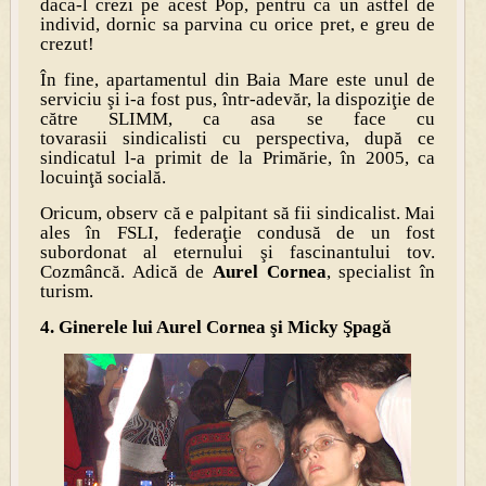
daca-l crezi pe acest Pop, pentru ca un astfel de
individ, dornic sa parvina cu orice pret, e greu de
crezut!
În fine, apartamentul din Baia Mare este unul de
serviciu şi i-a fost pus, într-adevăr, la dispoziţie de
către SLIMM, ca asa se face cu
tovarasii sindicalisti cu perspectiva, după ce
sindicatul l-a primit de la Primărie, în 2005, ca
locuinţă socială.
Oricum, observ că e palpitant să fii sindicalist. Mai
ales în FSLI, federaţie condusă de un fost
subordonat al eternului şi fascinantului tov.
Cozmâncă. Adică de
Aurel Cornea
, specialist în
turism.
4. Ginerele lui Aurel Cornea şi Micky Şpagă