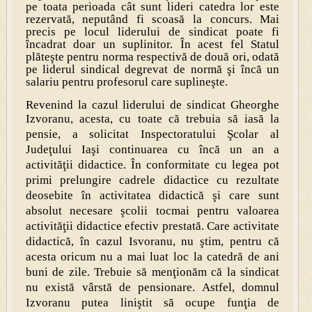
pe toata perioada cât sunt lideri catedra lor este
rezervată, neputând fi scoasă la concurs. Mai
precis pe locul liderului de sindicat poate fi
încadrat doar un suplinitor. În acest fel Statul
plăteşte pentru norma respectivă de două ori, odată
pe liderul sindical degrevat de normă şi încă un
salariu pentru profesorul care suplineşte.
Revenind la cazul liderului de sindicat Gheorghe
Izvoranu, acesta, cu toate că
trebuia să iasă la
pensie, a solicitat Inspectoratului Şcolar al
Judeţului Iaşi continuarea cu încă un an a
activităţii didactice. În conformitate cu legea pot
primi prelungire cadrele didactice cu rezultate
deosebite în activitatea didactică şi care sunt
absolut necesare şcolii tocmai pentru valoarea
activităţii didactice efectiv prestată. Care activitate
didactică, în cazul Isvoranu, nu ştim, pentru că
acesta oricum nu a mai luat loc la catedră de ani
buni de zile. Trebuie să menţionăm că la sindicat
nu există vârstă de pensionare. Astfel, domnul
Izvoranu putea liniştit să ocupe funţia de