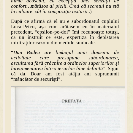
nimic deosebit, cu excepţia unei senzaţii de
confort…mătăsos al pielii. Cred că secretul nu stă
în culoare, cât în compoziţia texturii
.)
După ce afirmă că el nu e subordonatul cuplului
Luca-Petcu, aşa cum arătasem eu în materialul
precedent, “epsilon-pe-doi” îmi recunoaşte totuşi,
ca un instruit ce este, expertiza în depistarea
infiltraţilor cazoni din mediile sindicale.
“
Dan Badea are limbajul unui domeniu de
activitate care presupune subordonarea,
ascultarea fără crâcnire a ordinelor superiorilor şi
înregimentarea într-o ierarhie bine definită
”. Sigur
că da. Doar am fost atâţia ani supranumit
“mâncător de securişti”.