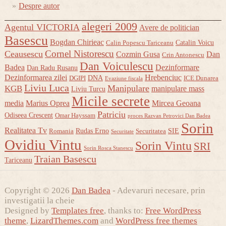
Despre autor
alegeri 2009
Agentul VICTORIA
Avere de politician
Basescu
Bogdan Chirieac
Catalin Voicu
Calin Popescu Tariceanu
Cornel Nistorescu
Ceausescu
Cozmin Gusa
Dan
Crin Antonescu
Dan Voiculescu
Badea
Dezinformare
Dan Radu Rusanu
Dezinformarea zilei
Hrebenciuc
DNA
DGIPI
ICE Dunarea
Evaziune fiscala
Liviu Luca
Manipulare
KGB
manipulare mass
Liviu Turcu
Micile secrete
media
Marius Oprea
Mircea Geoana
Patriciu
Odiseea Crescent
Omar Hayssam
proces Razvan Petrovici Dan Badea
Sorin
Realitatea Tv
Rudas Erno
SIE
Romania
Securitatea
Securitate
Ovidiu Vintu
Sorin Vintu
SRI
Sorin Rosca Stanescu
Traian Basescu
Tariceanu
Copyright © 2026
Dan Badea
- Adevaruri necesare, prin
investigatii la cheie
Designed by
Templates free
, thanks to:
Free WordPress
theme
,
LizardThemes.com
and
WordPress free themes