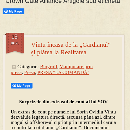
Crown Gate Alliance Artigole sub eticheta
PRESA
Permise pentru vânătoarea de porci în costume, cu gulere albe
15
nov.
Vîntu încasa de la „Gardianul“
şi plătea la Realitatea
Categorie:
Blogroll
,
Manipulare prin
presa
,
Presa
,
PRESA "LA COMANDĂ"
Surprizele din extrasul de cont al lui SOV
Un extras de cont pe numele lui Sorin Ovidiu Vîntu
dezvăluie legătura directă, ascunsă până azi, dintre
mogul şi offshore-ul cipriot prin intermediul căruia
a controlat cotidianul „Gardianul“. Documentul