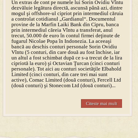
Un extras de cont pe numele lui Sorin Ovidiu Vîntu
dezvăluie legătura directă, ascunsă până azi, dintre
mogul şi offshore-ul cipriot prin intermediul căruia
a controlat cotidianul „Gardianul“. Documentul
provine de la Marfin Laiki Bank din Cipru, banca
prin intermediul căreia Vîntu a transferat, anul
trecut, 50.000 de euro în contul firmei deţinute de
fugarul Nicolae Popa în Indonezia. La aceeaşi
bancă au deschis conturi personale Sorin Ovidiu
Vîntu (5 conturi, din care două au fost închise, iar
un altul a fost schimbat după ce s-a trecut de la lira
cipriotă la euro) şi Octavian Ţurcan (cinci conturi
personale). Tot aici au conturi societăţile Elbahold
Limited (cinci conturi, din care trei mai sunt
active), Comac Limited (două conturi), Fercell Ltd
(două conturi) şi Stonecom Ltd (două conturi)...
Citeste mai mult