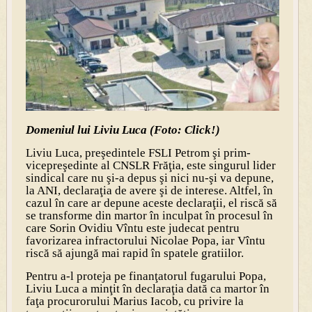
Domeniul lui Liviu Luca (Foto: Click!)
Liviu Luca, preşedintele FSLI Petrom şi prim-
vicepreşedinte al CNSLR Frăţia, este singurul lider
sindical care nu şi-a depus şi nici nu-şi va depune,
la ANI, declaraţia de avere şi de interese. Altfel, în
cazul în care ar depune aceste declaraţii, el riscă să
se transforme din martor în inculpat în procesul în
care Sorin Ovidiu Vîntu este judecat pentru
favorizarea infractorului Nicolae Popa, iar Vîntu
riscă să ajungă mai rapid în spatele gratiilor.
Pentru a-l proteja pe finanţatorul fugarului Popa,
Liviu Luca a minţit în declaraţia dată ca martor în
faţa procurorului Marius Iacob, cu privire la