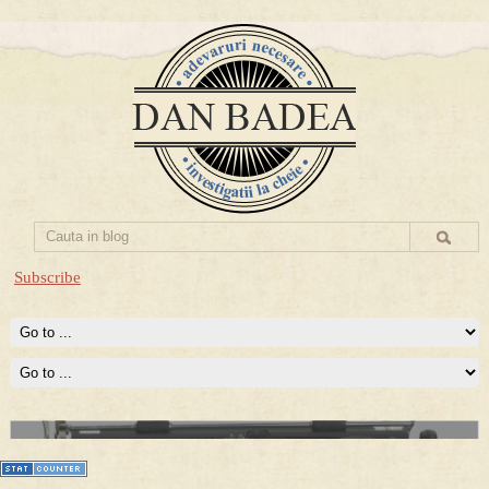
Subscribe
Prima mea carte publicata (Nemira)
Averea Presedintelui: prima lucrare despre controversatele
conturi secrete ale Securitatii.