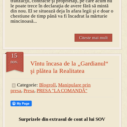
tranzacţii, contracte şi proprietăţi, pe care acum nu
le poate trece în declaraţia de avere fără să mintă
din nou. El se situează deja în afara legii şi e doar o
chestiune de timp pånă va fi încadrat la mărturie
mincinoasă...
Citeste mai mult
15
nov.
Vîntu încasa de la „Gardianul“
şi plătea la Realitatea
Categorie:
Blogroll
,
Manipulare prin
presa
,
Presa
,
PRESA "LA COMANDĂ"
Surprizele din extrasul de cont al lui SOV