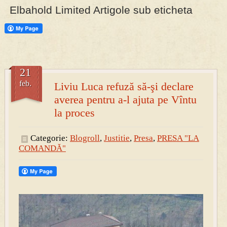
Elbahold Limited Artigole sub eticheta
PRESA
Permise pentru vânătoarea de porci în costume, cu gulere albe
21
feb.
Liviu Luca refuză să-şi declare
averea pentru a-l ajuta pe Vîntu
la proces
Categorie:
Blogroll
,
Justitie
,
Presa
,
PRESA "LA
COMANDĂ"