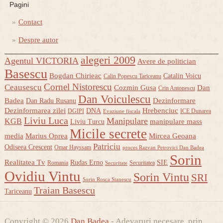
Pagini
Contact
Despre autor
alegeri 2009
Agentul VICTORIA
Avere de politician
Basescu
Bogdan Chirieac
Catalin Voicu
Calin Popescu Tariceanu
Cornel Nistorescu
Ceausescu
Cozmin Gusa
Dan
Crin Antonescu
Dan Voiculescu
Badea
Dezinformare
Dan Radu Rusanu
Dezinformarea zilei
Hrebenciuc
DNA
DGIPI
ICE Dunarea
Evaziune fiscala
Liviu Luca
Manipulare
KGB
manipulare mass
Liviu Turcu
Micile secrete
media
Marius Oprea
Mircea Geoana
Patriciu
Odiseea Crescent
Omar Hayssam
proces Razvan Petrovici Dan Badea
Sorin
Realitatea Tv
Rudas Erno
SIE
Romania
Securitatea
Securitate
Ovidiu Vintu
Sorin Vintu
SRI
Sorin Rosca Stanescu
Traian Basescu
Tariceanu
Copyright © 2026
Dan Badea
- Adevaruri necesare, prin