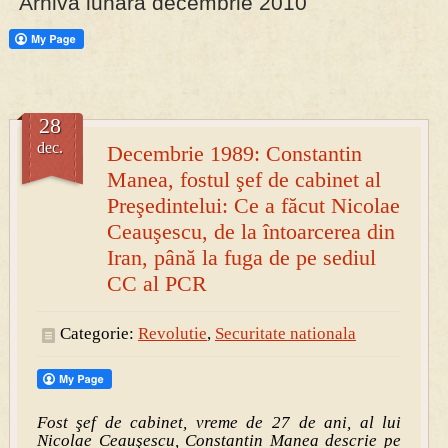
Arhiva lunara decembrie 2010
PRESA
Permise pentru vânătoarea de porci în costume, cu gulere albe
28
dec.
Decembrie 1989: Constantin
Manea, fostul şef de cabinet al
Preşedintelui: Ce a făcut Nicolae
Ceauşescu, de la întoarcerea din
Iran, până la fuga de pe sediul
CC al PCR
Categorie:
Revolutie
,
Securitate nationala
Fost şef de cabinet, vreme de 27 de ani, al lui
Nicolae Ceauşescu, Constantin Manea descrie pe