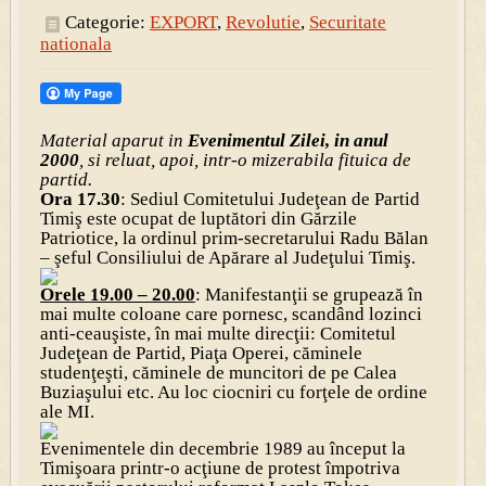
Categorie:
EXPORT
,
Revolutie
,
Securitate
nationala
Material aparut in
Evenimentul Zilei, in anul
2000
, si reluat, apoi, intr-o mizerabila fituica de
partid.
Ora 17.30
: Sediul Comitetului Judeţean de Partid
Timiş este ocupat de luptători din Gărzile
Patriotice, la ordinul prim-secretarului Radu Bălan
– şeful Consiliului de Apărare al Judeţului Timiş.
Orele 19.00 – 20.00
: Manifestanţii se grupează în
mai multe coloane care pornesc, scandând lozinci
anti-ceauşiste, în mai multe direcţii: Comitetul
Judeţean de Partid, Piaţa Operei, căminele
studenţeşti, căminele de muncitori de pe Calea
Buziaşului etc. Au loc ciocniri cu forţele de ordine
ale MI.
Evenimentele din decembrie 1989 au început la
Timişoara printr-o acţiune de protest împotriva