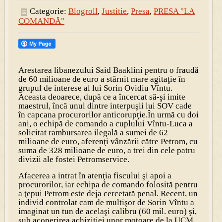
Categorie:
Blogroll
,
Justitie
,
Presa
,
PRESA "LA
COMANDĂ"
Arestarea libanezului Said Baaklini pentru o fraudă
de 60 milioane de euro a stârnit mare agitaţie în
grupul de interese al lui Sorin Ovidiu Vîntu.
Aceasta deoarece, după ce a încercat să-şi imite
maestrul, încă unul dintre interpuşii lui SOV cade
în capcana procurorilor anticorupţie.În urmă cu doi
ani, o echipă de comando a cuplului Vîntu-Luca a
solicitat rambursarea ilegală a sumei de 62
milioane de euro, aferenţi vânzării către Petrom, cu
suma de 328 milioane de euro, a trei din cele patru
divizii ale fostei Petromservice.
Afacerea a intrat în atenţia fiscului şi apoi a
procurorilor, iar echipa de comando folosită pentru
a ţepui Petrom este deja cercetată penal. Recent, un
individ controlat cam de multişor de Sorin Vîntu a
imaginat un tun de acelaşi calibru (60 mil. euro) şi,
sub acoperirea achiziţiei unor motoare de la UCM