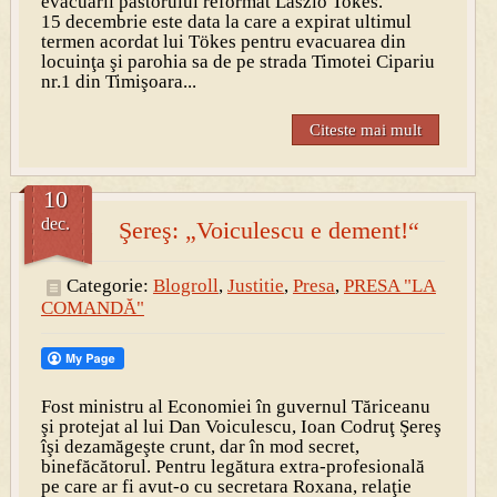
evacuării pastorului reformat Laszlo Tokes.
15 decembrie
este data la care a expirat ultimul
termen acordat lui Tökes pentru evacuarea din
locuinţa şi parohia sa de pe strada Timotei Cipariu
nr.1 din Timişoara...
Citeste mai mult
10
dec.
Şereş: „Voiculescu e dement!“
Categorie:
Blogroll
,
Justitie
,
Presa
,
PRESA "LA
COMANDĂ"
Fost ministru al Economiei în guvernul Tăriceanu
şi protejat al lui Dan Voiculescu, Ioan Codruţ Şereş
îşi dezamăgeşte crunt, dar în mod secret,
binefăcătorul. Pentru legătura extra-profesională
pe care ar fi avut-o cu secretara Roxana, relaţie