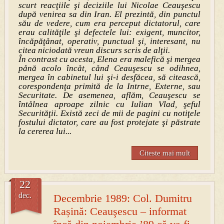
scurt reacţiile şi deciziile lui Nicolae Ceauşescu
după venirea sa din Iran. El prezintă, din punctul
său de vedere, cum era perceput dictatorul, care
erau calităţile şi defectele lui: exigent, muncitor,
încăpăţånat, operativ, punctual şi, interesant, nu
citea niciodată vreun discurs scris de alţii.
În contrast cu acesta, Elena era malefică şi mergea
pånă acolo încåt, cånd Ceauşescu se odihnea,
mergea în cabinetul lui şi-i desfăcea, să citească,
corespondenţa primită de la Intrne, Externe, sau
Securitate. De asemenea, aflăm, Ceauşescu se
întålnea aproape zilnic cu Iulian Vlad, şeful
Securităţii. Există zeci de mii de pagini cu notiţele
fostului dictator, care au fost protejate şi păstrate
la cererea lui...
Citeste mai mult
22
dec.
Decembrie 1989: Col. Dumitru
Rașină: Ceauşescu – informat