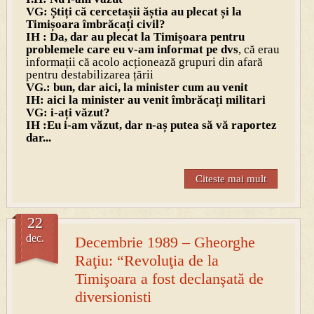
VG: Știți că cercetașii ăștia au plecat și la
Timișoara îmbrăcați civil?
IH : Da, dar au plecat la Timișoara pentru
problemele care eu v-am informat pe dvs
, că erau
informații că acolo acționează grupuri din afară
pentru destabilizarea țării
VG.: bun, dar aici, la minister cum au venit
IH: aici la minister au venit îmbrăcați militari
VG: i-ați văzut?
IH :Eu i-am văzut, dar n-aș putea să vă raportez
dar...
Citeste mai mult
22
dec.
Decembrie 1989 – Gheorghe
Raţiu: “Revoluţia de la
Timişoara a fost declanşată de
diversionisti