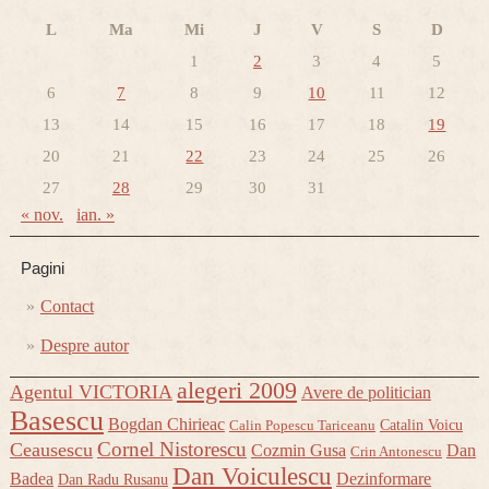
L
Ma
Mi
J
V
S
D
1
2
3
4
5
6
7
8
9
10
11
12
13
14
15
16
17
18
19
20
21
22
23
24
25
26
27
28
29
30
31
« nov.
ian. »
Pagini
Contact
Despre autor
alegeri 2009
Agentul VICTORIA
Avere de politician
Basescu
Bogdan Chirieac
Catalin Voicu
Calin Popescu Tariceanu
Cornel Nistorescu
Ceausescu
Cozmin Gusa
Dan
Crin Antonescu
Dan Voiculescu
Badea
Dezinformare
Dan Radu Rusanu