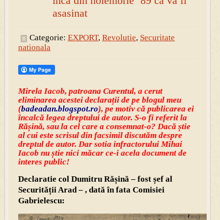
încă din noiembrie ’89 că va fi
asasinat
Categorie:
EXPORT
,
Revolutie
,
Securitate
nationala
Mirela Iacob, patroana Curentul, a cerut
eliminarea acestei declarații de pe blogul meu
(
badeadan.blogspot.ro
), pe motiv că publicarea ei
încalcă legea dreptului de autor. S-o fi referit la
Rășină, sau la cel care a consemnat-o? Dacă știe
al cui este scrisul din facsimil discutăm despre
dreptul de autor. Dar sotia infractorului Mihai
Iacob nu știe nici măcar ce-i acela document de
interes public!
Declaratie col Dumitru Rășină – fost șef al
Securității Arad – , dată în fata Comisiei
Gabrielescu: