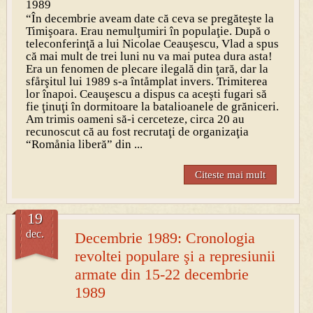
1989
“În decembrie aveam date că ceva se pregăteşte la
Timişoara. Erau nemulţumiri în populaţie. După o
teleconferinţă a lui Nicolae Ceauşescu, Vlad a spus
că mai mult de trei luni nu va mai putea dura asta!
Era un fenomen de plecare ilegală din ţară, dar la
sfårşitul lui 1989 s-a întåmplat invers. Trimiterea
lor înapoi. Ceauşescu a dispus ca aceşti fugari să
fie ţinuţi în dormitoare la batalioanele de grăniceri.
Am trimis oameni să-i cerceteze, circa 20 au
recunoscut că au fost recrutaţi de organizaţia
“Romånia liberă” din ...
Citeste mai mult
19
dec.
Decembrie 1989: Cronologia
revoltei populare şi a represiunii
armate din 15-22 decembrie
1989