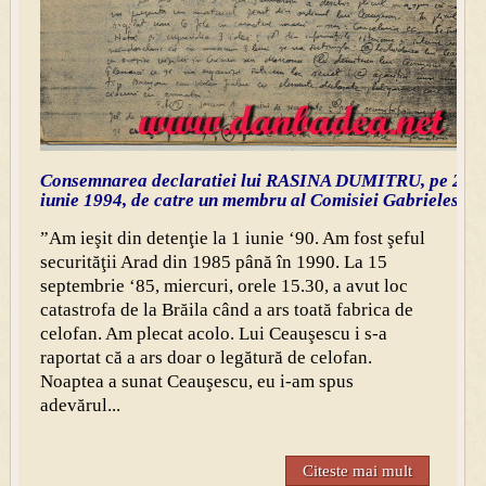
Consemnarea declaratiei lui RASINA DUMITRU, pe 2
iunie 1994, de catre un membru al Comisiei Gabrielescu
”Am ieşit din detenţie la 1 iunie ‘90. Am fost şeful
securităţii Arad din 1985 până în 1990. La 15
septembrie ‘85, miercuri, orele 15.30, a avut loc
catastrofa de la Brăila când a ars toată fabrica de
celofan. Am plecat acolo. Lui Ceauşescu i s-a
raportat că a ars doar o legătură de celofan.
Noaptea a sunat Ceauşescu, eu i-am spus
adevărul...
Citeste mai mult