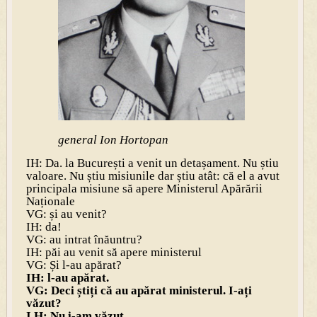
general Ion Hortopan
IH: Da. la București a venit un detașament. Nu știu
valoare. Nu știu misiunile dar știu atât: că el a avut
principala misiune să apere Ministerul Apărării
Naționale
VG: și au venit?
IH: da!
VG: au intrat înăuntru?
IH: păi au venit să apere ministerul
VG: Și l-au apărat?
IH: l-au apărat.
VG: Deci știți că au apărat ministerul. I-ați
văzut?
I.H: Nu i-am văzut