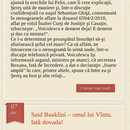
ajunsă la urechile lui Felix, care îi cere explicaţii,
Şereş uită de maniere şi, într-o discuţie
confidenţială cu naşul Sebastian Ghiţă, consemnată
în stenogramele aflate la dosarul 6594/2/2010,
aflat pe rolul Înaltei Curţi de Justiţie şi Casaţie,
izbucneşte: „Voiculescu e dement deja! E dement
şi dus cu mintea!“.
Ce l-a determinat pe proaspătul însurăţel să-şi
afurisească şeful cel mare? Ca să aflăm, ne
întoarcem cu o stenogramă în urmă unde, într-o
discuţie telefonică privată, Voiculescu îşi
informează argatul, ministru pe atunci, că secretara
Roxana, fată de încredere, a dat o declaraţie „foarte
amplă“ în care, printre altele, spune că între ea şi
Şereş au fost şi alte relaţi...
Citeste mai mult
07
dec.
Said Baaklini – omul lui Vîntu.
Iată dovada!