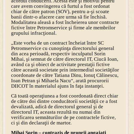
acordul conducerii. Acesta este şi motivul pentru
care avem convingerea că furtul a fost ordonat
chiar de către patron (SOV), pentru a-şi scoate
banii dintr-o afacere care urma să fie închisă.
Modalitatea aleasă a fost încheierea unor contracte
fictive între Petromservice şi firme ale membrilor
grupului infracţional.
„Este vorba de un contract încheiat între SC
Petromservice cu cunoştinţa directorului general
din acea perioadă, respectiv inculpatul Sorin
Mihai, şi semnat de către directorul IT, Ciucă Ioan,
avånd ca şi obiect de activitate prestaţii fictive
către această societate prin intermediul societăţilor
coordonate de către Tatiana Dinu, Ionuţ Călinescu,
Ioan Petran şi Mihaela Nacu“, arată procurorii
DIICOT în materialul ajuns în faţa instanţei.
Că toată operaţiunea a fost coordonată direct chiar
de către doi dintre conducătorii societăţii ce a fost
devalizată, adică de directorul general şi de
directorul IT, aceasta rezultă nu numai din
verificarea semnăturilor de pe contractele fictive,
ci şi din declaraţii de martor.
Mihai Sorin – contrazis de proprii angajaţi