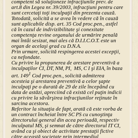
competent să soluţioneze infracţiunile prev. de
art.8 din Legea nr. 39/2003, infracţiuni pentru care
sunt cercetaţi toţi inculpaţii din prezenta cauză.
Totodată, solicită a se avea în vedere că în cauză
sunt aplicabile disp. art. 35 Cod proc.pen., astfel
că în cazul de indivizibilitate şi conexitate
competenţa revine organului de urmărire penală
mai întâi sesizat, mai ales că D.I.I.C.O.T. este un
organ de acelaşi grad cu D.N.A.
Prin urmare, solicită respingerea acestei excepţii,
ca nefondate.
Cu privire la propunerea de arestare preventivă a
inculpaţilor CI, DT, NM, PI, MS, C I şi EIA, în baza
1
art. 149
Cod proc.pen., solicită admiterea
acesteia şi arestarea preventivă a celor şapte
inculpaţi pe o durată de 29 de zile începând cu
data de astăzi, apreciind că există cel puţin indicii
cu privire la săvârşirea infracţiunilor reţinute în
sarcina acestora.
Referitor la situaţia de fapt, arată că este vorba de
un contract încheiat între SC PS cu cunoştinţa
directorului general din acea perioadă, respectiv
inculpatul MS, şi semnat de către directorul IT CI,
având ca şi obiect de activitate prestaţii fictive
către această societate prin intermediul