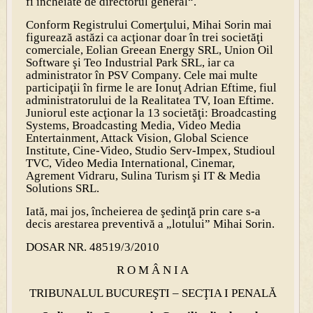
fi încheiate de directorul general“.
Conform Registrului Comerţului, Mihai Sorin mai
figurează astăzi ca acţionar doar în trei societăţi
comerciale, Eolian Greean Energy SRL, Union Oil
Software şi Teo Industrial Park SRL, iar ca
administrator în PSV Company. Cele mai multe
participaţii în firme le are Ionuţ Adrian Eftime, fiul
administratorului de la Realitatea TV, Ioan Eftime.
Juniorul este acţionar la 13 societăţi: Broadcasting
Systems, Broadcasting Media, Video Media
Entertainment, Attack Vision, Global Science
Institute, Cine-Video, Studio Serv-Impex, Studioul
TVC, Video Media International, Cinemar,
Agrement Vidraru, Sulina Turism şi IT & Media
Solutions SRL.
Iată, mai jos, încheierea de şedinţă prin care s-a
decis arestarea preventivă a „lotului” Mihai Sorin.
DOSAR NR. 48519/3/2010
R O M Â N I A
TRIBUNALUL BUCUREŞTI – SECŢIA I PENALĂ