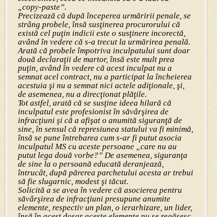
„copy-paste”.
Precizează că după începerea urmăririi penale, se
strâng probele, însă susţinerea procurorului că
există cel puţin indicii este o susţinere incorectă,
având în vedere că s-a trecut la urmărirea penală.
Arată că probele împotriva inculpatului sunt doar
două declaraţii de martor, însă este mult prea
puţin, având în vedere că acest inculpat nu a
semnat acel contract, nu a participat la încheierea
acestuia şi nu a semnat nici actele adiţionale, şi,
de asemenea, nu a direcţionat plăţile.
Tot astfel, arată că se susţine ideea hilară că
inculpatul este profesionist în săvârşirea de
infracţiuni şi că a afişat o anumită siguranţă de
sine, în sensul că represiunea statului va fi minimă,
însă se pune întrebarea cum s-ar fi putut asocia
inculpatul MS cu aceste persoane „care nu au
putut lega două vorbe?” De asemenea, siguranţa
de sine la o persoană educată deranjează,
întrucât, după părerea parchetului acesta ar trebui
să fie slugarnic, modest şi tăcut.
Solicită a se avea în vedere că asocierea pentru
săvârşirea de infracţiuni presupune anumite
elemente, respectiv un plan, o ierarhizare, un lider,
însă în acest dosar aceste elemente nu se regăsesc,