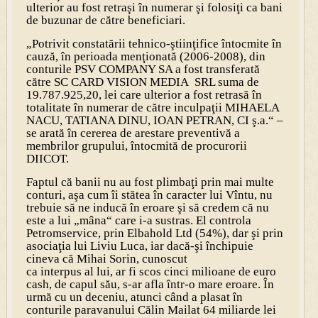
ulterior au fost retraşi în numerar şi folosiţi ca bani
de buzunar de către beneficiari.
„Potrivit constatării tehnico-ştiinţifice întocmite în
cauză, în perioada menţionată (2006-2008), din
conturile PSV COMPANY SA a fost transferată
către SC CARD VISION MEDIA SRL suma de
19.787.925,20, lei care ulterior a fost retrasă în
totalitate în numerar de către inculpaţii MIHAELA
NACU, TATIANA DINU, IOAN PETRAN, CI ş.a.“ –
se arată în cererea de arestare preventivă a
membrilor grupului, întocmită de procurorii
DIICOT.
Faptul că banii nu au fost plimbaţi prin mai multe
conturi, aşa cum îi stătea în caracter lui Vîntu, nu
trebuie să ne inducă în eroare şi să credem că nu
este a lui „mâna“ care i-a sustras. El controla
Petromservice, prin Elbahold Ltd (54%), dar şi prin
asociaţia lui Liviu Luca, iar dacă-şi închipuie
cineva că Mihai Sorin, cunoscut
ca interpus al lui, ar fi scos cinci milioane de euro
cash, de capul său, s-ar afla într-o mare eroare. În
urmă cu un deceniu, atunci când a plasat în
conturile paravanului Călin Mailat 64 miliarde lei