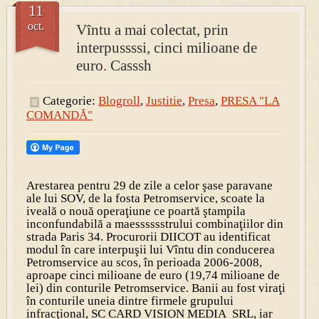
11
oct.
Vîntu a mai colectat, prin
PRESA
interpussssi, cinci milioane de
Permise pentru vânătoarea de porci în costume, cu gulere albe
euro. Casssh
Categorie:
Blogroll
,
Justitie
,
Presa
,
PRESA "LA
COMANDĂ"
Arestarea pentru 29 de zile a celor şase paravane
ale lui SOV, de la fosta Petromservice, scoate la
iveală o nouă operaţiune ce poartă ştampila
inconfundabilă a maesssssstrului combinaţiilor din
strada Paris 34. Procurorii DIICOT au identificat
modul în care interpuşii lui Vîntu din conducerea
Petromservice au scos, în perioada 2006-2008,
aproape cinci milioane de euro (19,74 milioane de
lei) din conturile Petromservice. Banii au fost viraţi
în conturile uneia dintre firmele grupului
infracţional, SC CARD VISION MEDIA SRL, iar