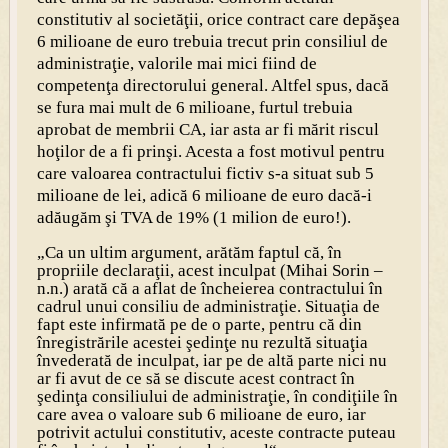
constitutiv al societăţii, orice contract care depăşea
6 milioane de euro trebuia trecut prin consiliul de
administraţie, valorile mai mici fiind de
competenţa directorului general. Altfel spus, dacă
se fura mai mult de 6 milioane, furtul trebuia
aprobat de membrii CA, iar asta ar fi mărit riscul
hoţilor de a fi prinşi. Acesta a fost motivul pentru
care valoarea contractului fictiv s-a situat sub 5
milioane de lei, adică 6 milioane de euro dacă-i
adăugăm şi TVA de 19% (1 milion de euro!).
„Ca un ultim argument, arătăm faptul că, în
propriile declaraţii, acest inculpat (Mihai Sorin –
n.n.) arată că a aflat de încheierea contractului în
cadrul unui consiliu de administraţie. Situaţia de
fapt este infirmată pe de o parte, pentru că din
înregistrările acestei şedinţe nu rezultă situaţia
învederată de inculpat, iar pe de altă parte nici nu
ar fi avut de ce să se discute acest contract în
şedinţa consiliului de administraţie, în condiţiile în
care avea o valoare sub 6 milioane de euro, iar
potrivit actului constitutiv, aceste contracte puteau