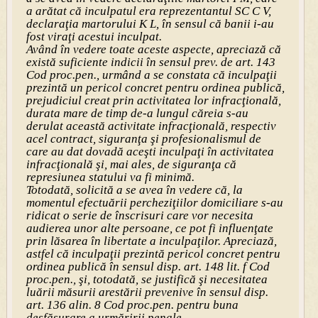
a arătat că inculpatul era reprezentantul SC C V,
declaraţia martorului K L, în sensul că banii i-au
fost viraţi acestui inculpat.
Având în vedere toate aceste aspecte, apreciază că
există suficiente indicii în sensul prev. de art. 143
Cod proc.pen., urmând a se constata că inculpaţii
prezintă un pericol concret pentru ordinea publică,
prejudiciul creat prin activitatea lor infracţională,
durata mare de timp de-a lungul căreia s-au
derulat această activitate infracţională, respectiv
acel contract, siguranţa şi profesionalismul de
care au dat dovadă aceşti inculpaţi în activitatea
infracţională şi, mai ales, de siguranţa că
represiunea statului va fi minimă.
Totodată, solicită a se avea în vedere că, la
momentul efectuării percheziţiilor domiciliare s-au
ridicat o serie de înscrisuri care vor necesita
audierea unor alte persoane, ce pot fi influenţate
prin lăsarea în libertate a inculpaţilor. Apreciază,
astfel că inculpaţii prezintă pericol concret pentru
ordinea publică în sensul disp. art. 148 lit. f Cod
proc.pen., şi, totodată, se justifică şi necesitatea
luării măsurii arestării prevenive în sensul disp.
art. 136 alin. 8 Cod proc.pen. pentru buna
desfăşurare a urmăririi penale.