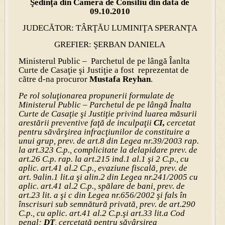
Şedinţa din Camera de Consiliu din data de
09.10.2010
JUDECĂTOR: TÂRŢĂU LUMINIŢA SPERANŢA
GREFIER: ŞERBAN DANIELA
Ministerul Public – Parchetul de pe lângă Îanlta
Curte de Casaţie şi Justiţie a fost reprezentat de
către d-na procuror
Mustafa Reyhan
.
Pe rol soluţionarea propunerii formulate de
Ministerul Public – Parchetul de pe lângă Înalta
Curte de Casaţie şi Justiţie privind luarea măsurii
arestării preventive faţă de inculpaţii
CI,
cercetat
pentru săvârşirea infracţiunilor de constituire a
unui grup, prev. de art.8 din Legea nr.39/2003 rap.
la art.323 C.p., complicitate la delapidare prev. de
art.26 C.p. rap. la art.215 ind.1 al.1 şi 2 C.p., cu
aplic. art.41 al.2 C.p., evaziune fiscală, prev. de
art. 9alin.1 lit.a şi alin.2 din Legea nr.241/2005 cu
aplic. art.41 al.2 C.p., spălare de bani, prev. de
art.23 lit. a şi c din Legea nr.656/2002 şi fals în
înscrisuri sub semnătură privată, prev. de art.290
C.p., cu aplic. art.41 al.2 C.p.şi art.33 lit.a Cod
penal;
DT
, cercetată pentru săvârşirea