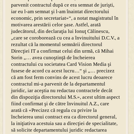
parvenit contractul după ce era semnat de jurişti,
iar eu l-am semnat şi l-am înaintat directorului
economic, prin secretariat»“, a notat magistratul în
motivarea arestării celor şase. Astfel, arată
judecătorul, din declaraţia lui Ionuţ Călinescu,
„care se coroborează cu cea a învinuitului D.C.V., a
rezultat că la momentul semnării directorul
Direcţiei IT a confirmat celui din urmă, că Mihai
Sorin „… avea cunoştinţă de încheierea
contractului cu societatea Card Vision Media şi
fusese de acord cu acest lucru…“ şi „… precizez
că am fost ferm convins de acest lucru deoarece
contractul mi-a parvenit de la departamentul
juridic, iar aceştia nu redactau contractele decåt
din dispoziţia directorului M.S.», acest ultim aspect
fiind confirmat şi de către învinuitul A.Z., care
arată că «Precizez că regula cu privire la
încheierea unui contract era ca directorul general,
la iniţiativa acestuia sau a direcţiei de specialitate,
să solicite departamentului juridic redactarea