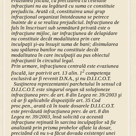
evaziunea fiscală, cu precizarea că celelalte
infracţiuni nu au legătură cu suma ce constituie
prejudiciu. Arată că, constituirea unui grup
infracţional organizat întotdeauna se petrece
înainte de a se realiza prejudiciul. Infracţiunea de
fals în înscrisuri sub semnătură privată este o
infracţiune mijloc, iar infracţiunea de delapidare
nu constituie decât modalitatea prin care
inculpaţii şi-au însuşit suma de bani; disimularea
sau spălarea banilor nu constituie decât
modalitatea în care inculpaţii au pus obiectul
infracţiunii în circuitul legal.
Prin urmare, infracţiunea centrală este evaziunea
2
fiscală, iar potrivit art. 13 alin. 1
competenţa
exclusivă ar fi revenit D.N.A., şi nu D.I.I.C.O.T.
Susţinerea reprezentantei parchetului în sensul că
D.I.I.C.O.T. este singurul organ să soluţioneze
infracţiunea prev. de art. 8 din Legea nr. 39/2003 şi
că ar fi aplicabile dispoziţiile art. 35 Cod
proc.pen., arată că în toate dosarele D.I.I.C.O.T.
este prevăzută infracţiunea prev. de art. 8 din
Legea nr. 39/2003, însă solicită ca această
infracţiune reţinută în sarcina inculpaţilor să fie
analizată prin prisma probelor aflate la dosar,
precizând că nu s-a făcut dovada existenţei unei