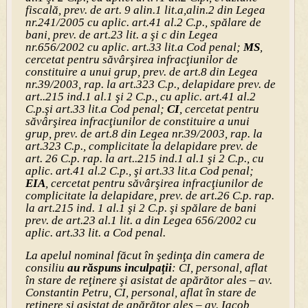
fiscală, prev. de art. 9 alin.1 lit.a,alin.2 din Legea
nr.241/2005 cu aplic. art.41 al.2 C.p., spălare de
bani, prev. de art.23 lit. a şi c din Legea
nr.656/2002 cu aplic. art.33 lit.a Cod penal;
MS
,
cercetat pentru săvârşirea infracţiunilor de
constituire a unui grup, prev. de art.8 din Legea
nr.39/2003, rap. la art.323 C.p., delapidare prev. de
art..215 ind.1 al.1 şi 2 C.p., cu aplic. art.41 al.2
C.p.şi art.33 lit.a Cod penal;
CI
, cercetat pentru
săvârşirea infracţiunilor de constituire a unui
grup, prev. de art.8 din Legea nr.39/2003, rap. la
art.323 C.p., complicitate la delapidare prev. de
art. 26 C.p. rap. la art..215 ind.1 al.1 şi 2 C.p., cu
aplic. art.41 al.2 C.p., şi art.33 lit.a Cod penal;
EIA
, cercetat pentru săvârşirea infracţiunilor de
complicitate la delapidare, prev. de art.26 C.p. rap.
la art.215 ind. 1 al.1 şi 2 C.p. şi spălare de bani
prev. de art.23 al.1 lit. a din Legea 656/2002 cu
aplic. art.33 lit. a Cod penal.
La apelul nominal făcut în şedinţa din camera de
consiliu
au răspuns inculpaţii
: CI, personal, aflat
în stare de reţinere şi asistat de apărător ales – av.
Constantin Petru, CI, personal, aflat în stare de
reţinere şi asistat de apărător ales – av. Iacob