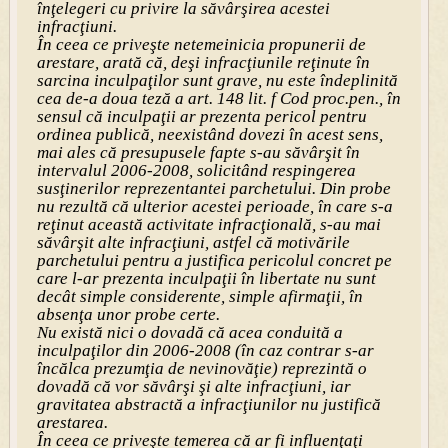
înţelegeri cu privire la săvârşirea acestei
infracţiuni.
În ceea ce priveşte netemeinicia propunerii de
arestare, arată că, deşi infracţiunile reţinute în
sarcina inculpaţilor sunt grave, nu este îndeplinită
cea de-a doua teză a art. 148 lit. f Cod proc.pen., în
sensul că inculpaţii ar prezenta pericol pentru
ordinea publică, neexistând dovezi în acest sens,
mai ales că presupusele fapte s-au săvârşit în
intervalul 2006-2008, solicitând respingerea
susţinerilor reprezentantei parchetului. Din probe
nu rezultă că ulterior acestei perioade, în care s-a
reţinut această activitate infracţională, s-au mai
săvârşit alte infracţiuni, astfel că motivările
parchetului pentru a justifica pericolul concret pe
care l-ar prezenta inculpaţii în libertate nu sunt
decât simple considerente, simple afirmaţii, în
absenţa unor probe certe.
Nu există nici o dovadă că acea conduită a
inculpaţilor din 2006-2008 (în caz contrar s-ar
încălca prezumţia de nevinovăţie) reprezintă o
dovadă că vor săvârşi şi alte infracţiuni, iar
gravitatea abstractă a infracţiunilor nu justifică
arestarea.
În ceea ce priveşte temerea că ar fi influenţaţi