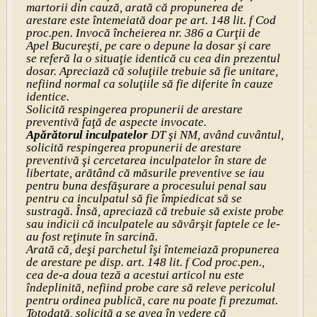
martorii din cauză, arată că propunerea de
arestare este întemeiată doar pe art. 148 lit. f Cod
proc.pen. Invocă încheierea nr. 386 a Curţii de
Apel Bucureşti, pe care o depune la dosar şi care
se referă la o situaţie identică cu cea din prezentul
dosar. Apreciază că soluţiile trebuie să fie unitare,
nefiind normal ca soluţiile să fie diferite în cauze
identice.
Solicită respingerea propunerii de arestare
preventivă faţă de aspecte invocate.
Apărătorul inculpatelor
DT şi NM, având cuvântul,
solicită respingerea propunerii de arestare
preventivă şi cercetarea inculpatelor în stare de
libertate, arătând că măsurile preventive se iau
pentru buna desfăşurare a procesului penal sau
pentru ca inculpatul să fie împiedicat să se
sustragă. Însă, apreciază că trebuie să existe probe
sau indicii că inculpatele au săvârşit faptele ce le-
au fost reţinute în sarcină.
Arată că, deşi parchetul îşi întemeiază propunerea
de arestare pe disp. art. 148 lit. f Cod proc.pen.,
cea de-a doua teză a acestui articol nu este
îndeplinită, nefiind probe care să releve pericolul
pentru ordinea publică, care nu poate fi prezumat.
Totodată, solicită a se avea în vedere că