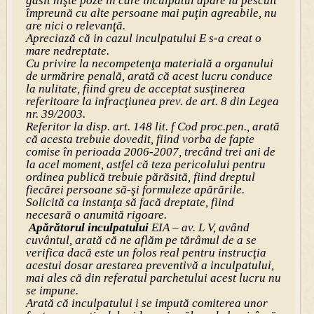
găsit nişte poze în care inculpatul apare la pescuit
împreună cu alte persoane mai puţin agreabile, nu
are nici o relevanţă.
Apreciază că in cazul inculpatului E s-a creat o
mare nedreptate.
Cu privire la necompetenţa materială a organului
de urmărire penală, arată că acest lucru conduce
la nulitate, fiind greu de acceptat susţinerea
referitoare la infracţiunea prev. de art. 8 din Legea
nr. 39/2003.
Referitor la disp. art. 148 lit. f Cod proc.pen., arată
că acesta trebuie dovedit, fiind vorba de fapte
comise în perioada 2006-2007, trecând trei ani de
la acel moment, astfel că teza pericolului pentru
ordinea publică trebuie părăsită, fiind dreptul
fiecărei persoane să-şi formuleze apărările.
Solicită ca instanţa să facă dreptate, fiind
necesară o anumită rigoare.
Apărătorul inculpatului
EIA – av. L V, având
cuvântul, arată că ne aflăm pe tărâmul de a se
verifica dacă este un folos real pentru instrucţia
acestui dosar arestarea preventivă a inculpatului,
mai ales că din referatul parchetului acest lucru nu
se impune.
Arată că inculpatului i se impută comiterea unor