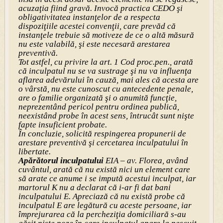
acuzaţia fiind gravă. Invocă practica CEDO şi
obligativitatea instanţelor de a respecta
dispoziţiile acestei convenţii, care prevăd că
instanţele trebuie să motiveze de ce o altă măsură
nu este valabilă, şi este necesară arestarea
preventivă.
Tot astfel, cu privire la art. 1 Cod proc.pen., arată
că inculpatul nu se va sustrage şi nu va influenţa
aflarea adevărului în cauză, mai ales că acesta are
o vârstă, nu este cunoscut cu antecedente penale,
are o familie organizată şi o anumită funcţie,
neprezentând pericol pentru ordinea publică,
neexistând probe în acest sens, întrucât sunt nişte
fapte insuficient probate.
În concluzie, solicită respingerea propunerii de
arestare preventivă şi cercetarea inculpatului în
libertate.
Apărătorul inculpatului
EIA – av. Florea, având
cuvântul, arată că nu există nici un element care
să arate ce anume i se impută acestui inculpat, iar
martorul K nu a declarat că i-ar fi dat bani
inculpatului E. Apreciază că nu există probe că
inculpatul E are legătură cu aceste persoane, iar
împrejurarea că la percheziţia domiciliară s-au