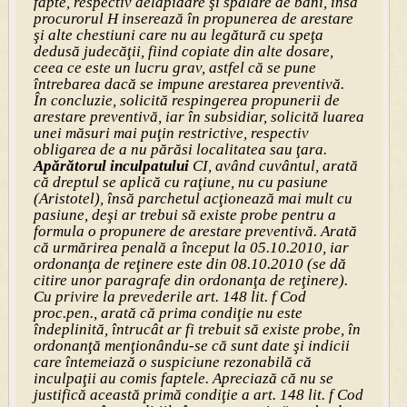
fapte, respectiv delapidare şi spălare de bani, însă
procurorul H inserează în propunerea de arestare
şi alte chestiuni care nu au legătură cu speţa
dedusă judecăţii, fiind copiate din alte dosare,
ceea ce este un lucru grav, astfel că se pune
întrebarea dacă se impune arestarea preventivă.
În concluzie, solicită respingerea propunerii de
arestare preventivă, iar în subsidiar, solicită luarea
unei măsuri mai puţin restrictive, respectiv
obligarea de a nu părăsi localitatea sau ţara.
Apărătorul inculpatului
CI, având cuvântul, arată
că dreptul se aplică cu raţiune, nu cu pasiune
(Aristotel), însă parchetul acţionează mai mult cu
pasiune, deşi ar trebui să existe probe pentru a
formula o propunere de arestare preventivă. Arată
că urmărirea penală a început la 05.10.2010, iar
ordonanţa de reţinere este din 08.10.2010 (se dă
citire unor paragrafe din ordonanţa de reţinere).
Cu privire la prevederile art. 148 lit. f Cod
proc.pen., arată că prima condiţie nu este
îndeplinită, întrucât ar fi trebuit să existe probe, în
ordonanţă menţionându-se că sunt date şi indicii
care întemeiază o suspiciune rezonabilă că
inculpaţii au comis faptele. Apreciază că nu se
justifică această primă condiţie a art. 148 lit. f Cod