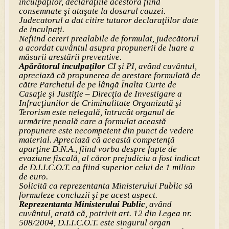
inculpaţilor, declaraţiile acestora fiind
consemnate şi ataşate la dosarul cauzei.
Judecatorul a dat citire tuturor declaraţiilor date
de inculpaţi.
Nefiind cereri prealabile de formulat, judecătorul
a acordat cuvântul asupra propunerii de luare a
măsurii arestării preventive
.
Apărătorul inculpaţilor
CI şi PI, având cuvântul,
apreciază că propunerea de arestare formulată de
către Parchetul de pe lângă Înalta Curte de
Casaţie şi Justiţie – Direcţia de Investigare a
Infracţiunilor de Criminalitate Organizată şi
Terorism este nelegală, întrucât organul de
urmărire penală care a formulat această
propunere este necompetent din punct de vedere
material. Apreciază că această competenţă
aparţine D.N.A., fiind vorba despre fapte de
evaziune fiscală, al căror prejudiciu a fost indicat
de D.I.I.C.O.T. ca fiind superior celui de 1 milion
de euro.
Solicită ca reprezentanta Ministerului Public să
formuleze concluzii şi pe acest aspect.
Reprezentanta Ministerului Public
, având
cuvântul, arată că, potrivit art. 12 din Legea nr.
508/2004, D.I.I.C.O.T. este singurul organ