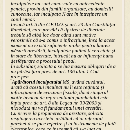
inculpatele nu sunt cunoscute cu antecedente
penale, provin din familii organizate, au domicilii
cunoscute, iar inculpata N are în întreţinere un
copil minor.
Invocă art. 5 din C.E.D.O. şi art. 23 din Constituţia
României, care prevăd că lipsirea de libertate
trebuie să aibă loc doar când sunt motive
verosimile că s-a comis o infracţiune, însă la acest
moment nu există suficiente probe pentru luarea
măsurii arestării, inculpatele putând fi cercetate şi
în stare de libertate, întrucât nu ar influenţa buna
desfăşurare a procesului penal.
În subsidiar, solicită a se lua măsura obligării de a
nu părăsi ţara prev. de art. 136 alin. 1 Cod
proc.pen.
Apărătorul inculpatului
MS, având cuvântul,
arată că acestui inculpat nu îi este reţinută şi
infracţiunea de evaziune fiscală, dacă singurul
motiv invocat de reprezentanta parchetului este
fapta prev. de art. 8 din Legea nr. 39/2003 şi
niciodată nu va fi fundamentul unei arestări.
Cu privire la propunerea de arestare, solicită
respingerea acesteia, arătând că în referatul
parchetul se face referire şi la instrumente de plată
electronice, ceea ce înseamnă că s-a luat cu