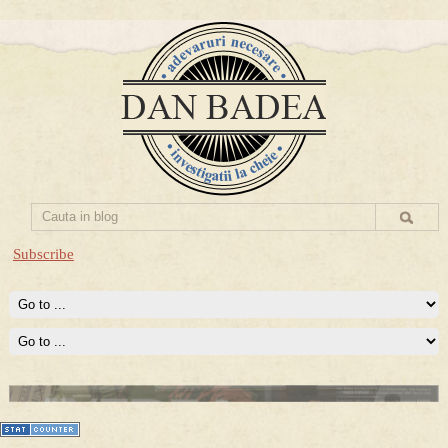
Subscribe
Prima mea carte publicata (Nemira)
Averea Presedintelui: prima lucrare despre controversatele
conturi secrete ale Securitatii.