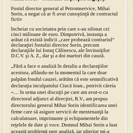
Fostul director general al Petromservice, Mihai
Sorin, a negat că ar fi avut cunoştinţă de contractul
fictiv
încheiat cu societatea prin care s-au sifonat cei
cinci milioane de euro. Dimpotrivă, instanţa a
arătat că există indicii „care probează contrariul“
declaraţiei fostului director Sorin, precum
declaraţiile lui Ionuţ Călinescu, ale învinuiţilor
D.C.V. şi A. Z., dar şi a doi martori din cauză.
„Fără a face o analiză în detaliu a declaraţiilor
acestora, aflåndu-ne la momentul la care doar
palpăm fondul cauzei, arătăm că este semnificativă
declaraţia inculpatului Ciucă Ioan., potrivit căreia
«… în urma unei discuţii pe care am avut-o cu
directorul adjunct al direcţiei, R.V., am propus
directorului general Mihai Sorin identificarea unei
firme care să asigure servicii de mentenanţă la
calculatoare, imprimante şi echipamentele din
reţelele de date şi voce. Domnul Mihai Sorin a luat
această problemă spre analiză, iar ulterior mi-a