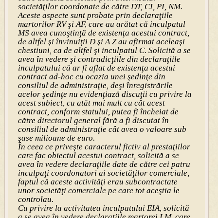
societăţilor coordonate de către DT, CI, PI, NM.
Aceste aspecte sunt probate prin declaraţiile
martorilor RV şi AF, care au arătat că inculpatul
MS avea cunoştinţă de existenţa acestui contract,
de altfel şi învinuiţii D şi A Z au afirmat aceleaşi
chestiuni, ca de altfel şi inculpatul C. Solicită a se
avea în vedere şi contradicţiile din declaraţiile
inculpatului că ar fi aflat de existenţa acestui
contract ad-hoc cu ocazia unei şedinţe din
consiliul de administraţie, deşi înregistrările
acelor şedinţe nu evidenţiază discuţii cu privire la
acest subiect, cu atât mai mult cu cât acest
contract, conform statului, putea fi încheiat de
către directorul general fără a fi discutat în
consiliul de administraţie cât avea o valoare sub
şase milioane de euro.
În ceea ce priveşte caracterul fictiv al prestaţiilor
care fac obiectul acestui contract, solicită a se
avea în vedere declaraţiile date de către cei patru
inculpaţi coordonatori ai societăţilor comerciale,
faptul că aceste activităţi erau subcontractate
unor societăţi comerciale pe care tot aceştia le
controlau.
Cu privire la activitatea inculpatului EIA, solicită
a se avea în vedere declaraţiile martorei I M, care