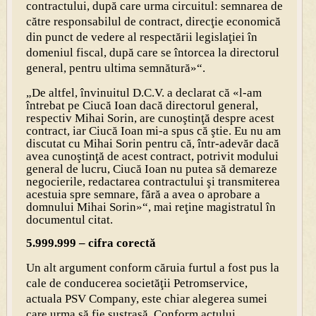
contractului, după care urma circuitul: semnarea de
către responsabilul de contract, direcţie economică
din punct de vedere al respectării legislaţiei în
domeniul fiscal, după care se întorcea la directorul
general, pentru ultima semnătură»“.
„De altfel, învinuitul D.C.V. a declarat că «l-am
întrebat pe Ciucă Ioan dacă directorul general,
respectiv Mihai Sorin, are cunoştinţă despre acest
contract, iar Ciucă Ioan mi-a spus că ştie. Eu nu am
discutat cu Mihai Sorin pentru că, într-adevăr dacă
avea cunoştinţă de acest contract, potrivit modului
general de lucru, Ciucă Ioan nu putea să demareze
negocierile, redactarea contractului şi transmiterea
acestuia spre semnare, fără a avea o aprobare a
domnului Mihai Sorin»“, mai reţine magistratul în
documentul citat.
5.999.999 – cifra corectă
Un alt argument conform căruia furtul a fost pus la
cale de conducerea societăţii Petromservice,
actuala PSV Company, este chiar alegerea sumei
care urma să fie sustrasă. Conform actului