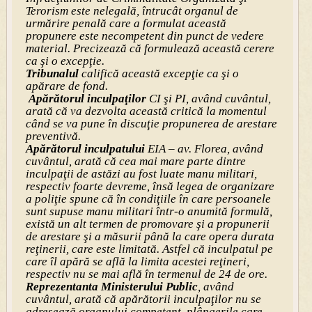
Terorism este nelegală, întrucât organul de
urmărire penală care a formulat această
propunere este necompetent din punct de vedere
material. Precizează că formulează această cerere
ca şi o excepţie.
Tribunalul
califică această excepţie ca şi o
apărare de fond.
Apărătorul inculpaţilor
CI şi PI, având cuvântul,
arată că va dezvolta această critică la momentul
când se va pune în discuţie propunerea de arestare
preventivă.
Apărătorul inculpatului
EIA – av. Florea, având
cuvântul, arată că cea mai mare parte dintre
inculpaţii de astăzi au fost luate manu militari,
respectiv foarte devreme, însă legea de organizare
a poliţie spune că în condiţiile în care persoanele
sunt supuse manu militari într-o anumită formulă,
există un alt termen de promovare şi a propunerii
de arestare şi a măsurii până la care opera durata
reţinerii, care este limitată. Astfel că inculpatul pe
care îl apără se află la limita acestei reţineri,
respectiv nu se mai află în termenul de 24 de ore.
Reprezentanta Ministerului Public
, având
cuvântul, arată că apărătorii inculpaţilor nu se
adresează organului competent, plângerile care