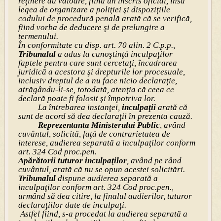
reţinere au valoare, fiind un înscris oficial, însă
legea de organizare a poliţiei şi dispoziţiile
codului de procedură penală arată că se verifică,
fiind vorba de deducere şi de prelungire a
termenului.
În conformitate cu disp. art. 70 alin. 2 C.p.p.,
Tribunalul
a adus la cunoştinţă inculpaţilor
faptele pentru care sunt cercetaţi, încadrarea
juridică a acestora şi drepturile lor procesuale,
inclusiv dreptul de a nu face nicio declaraţie,
atrăgându-li-se, totodată, atenţia că ceea ce
declară poate fi folosit şi împotriva lor.
La întrebarea instanţei,
inculpaţii
arată că
sunt de acord să dea declaraţii în prezenta cauză.
Reprezentanta Ministerului Public
, având
cuvântul, solicită, faţă de contrarietatea de
interese, audierea separată a inculpaţilor conform
art. 324 Cod proc.pen.
Apărătorii tuturor inculpaţilor
, având pe rând
cuvântul, arată că nu se opun acestei solicitări.
Tribunalul
dispune audierea separată a
inculpaţilor conform art. 324 Cod proc.pen.,
urmând să dea citire, la finalul audierilor, tuturor
declaraţiilor date de inculpaţi.
Astfel fiind, s-a procedat la audierea separată a