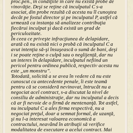
proc.pen., în condiţiile în care nu există probe de
vinovăţie. Deşi se reţine că inculpatul C s-a
asociat, din probe rezultă că acesta nu îl cunoştea
decât pe fostul director şi pe inculpatul P, astfel că
urmează ca instanţa să analizeze contribuţia
fiecărui inculpat şi dacă există un grad de
periculozitate.
În ceea ce priveşte infracţiunea de delapidare,
arată că nu există nici o probă că inculpatul C a
avut intenţia să-şi însuşească o sumă de bani, deşi
i se poate reţine o culpă sau o neglijenţă, dar nu
un interes în delapidare, inculpatul nefiind un
pericol pentru ordinea publică, respectiv acesta nu
este „un monstru”.
Totodată, solicită a se avea în vedere că nu este
cunoscut cu antecedente penale, îi este teamă
pentru că se consideră nevinovat, întrucât nu a
negociat acel contract, s-a discutat la nivel de
consiliu de administraţie, dar nu inculpatul a decis
că ar fi nevoie de o firmă de mentenanţă. Tot astfel,
nu inculpatul C a ales firma respectivă, nu a
negociat preţul, doar a semnat formal, de uzanţă,
şi nu l-a interesat valoarea economică a
contractului, neavând în atribuţii să verifice
modalitatea de executare a acelui contract. Mai