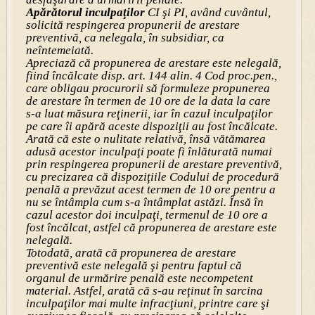
Apărătorul inculpaţilor
CI şi PI, având cuvântul,
solicită respingerea propunerii de arestare
preventivă, ca nelegala, în subsidiar, ca
neîntemeiată.
Apreciază că propunerea de arestare este nelegală,
fiind încălcate disp. art. 144 alin. 4 Cod proc.pen.,
care obligau procurorii să formuleze propunerea
de arestare în termen de 10 ore de la data la care
s-a luat măsura reţinerii, iar în cazul inculpaţilor
pe care îi apără aceste dispoziţii au fost încălcate.
Arată că este o nulitate relativă, însă vătămarea
adusă acestor inculpaţi poate fi înlăturată numai
prin respingerea propunerii de arestare preventivă,
cu precizarea că dispoziţiile Codului de procedură
penală a prevăzut acest termen de 10 ore pentru a
nu se întâmpla cum s-a întâmplat astăzi. Însă în
cazul acestor doi inculpaţi, termenul de 10 ore a
fost încălcat, astfel că propunerea de arestare este
nelegală.
Totodată, arată că propunerea de arestare
preventivă este nelegală şi pentru faptul că
organul de urmărire penală este necompetent
material. Astfel, arată că s-au reţinut în sarcina
inculpaţilor mai multe infracţiuni, printre care şi