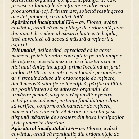
privesc ordonanţele de reţinere se adresează
procurorului-şef. Prin urmare, solicită respingerea
acestei plângeri, ca inadmisibilă.
Apărătorul inculpatului
EIA – av. Florea, având
cuvântul, arată că nu se plânge de ordonanţă, care
din punct de vedere al măsurii luate este legală,
însă apreciază că această măsură a reţinerii a
expirat.
Tribunalul
, deliberând, apreciază că la acest
moment, potrivit orelor conceptate pe ordonanţele
de reţinere, această măsură nu a încetat pentru
nici unul dintre inculpaţi, prima încetând în jurul
orelor 19:00. Însă pentru eventualele perioade ce
ar fi trebuit deduse din ordonanţele de reţinere,
dacă această situaţie se identifică, părţile abilitate
au posibilitatea să se adreseze organului de
urmărire penală, singurul răspunzător pentru
actul procesual emis, instanţa fiind datoare doar
să verifice, conform ordonanţelor de reţinere,
momentul la care cele 24 de ore au încetat şi să
dispună măsurile de scoatere din boxa inculpaţilor
şi de punere în libertate.
Apărătorul inculpatului
EIA – av. Florea, având
cuvântul, arată că menţiunile din ordonanţele de