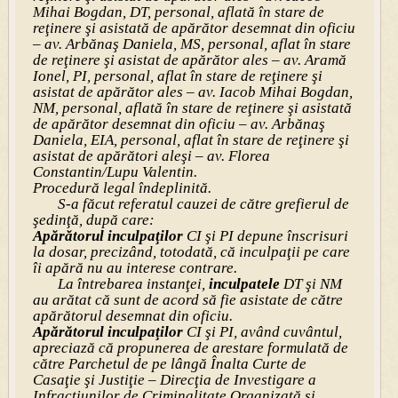
Mihai Bogdan, DT, personal, aflată în stare de
reţinere şi asistată de apărător desemnat din oficiu
– av. Arbănaş Daniela, MS, personal, aflat în stare
de reţinere şi asistat de apărător ales – av. Aramă
Ionel, PI, personal, aflat în stare de reţinere şi
asistat de apărător ales – av. Iacob Mihai Bogdan,
NM, personal, aflată în stare de reţinere şi asistată
de apărător desemnat din oficiu – av. Arbănaş
Daniela, EIA, personal, aflat în stare de reţinere şi
asistat de apărători aleşi – av. Florea
Constantin/Lupu Valentin.
Procedură legal îndeplinită.
S-a făcut referatul cauzei de către grefierul de
şedinţă, după care:
Apărătorul inculpaţilor
CI şi PI depune înscrisuri
la dosar, precizând, totodată, că inculpaţii pe care
îi apără nu au interese contrare.
La întrebarea instanţei,
inculpatele
DT şi NM
au arătat că sunt de acord să fie asistate de către
apărătorul desemnat din oficiu.
Apărătorul inculpaţilor
CI şi PI, având cuvântul,
apreciază că propunerea de arestare formulată de
către Parchetul de pe lângă Înalta Curte de
Casaţie şi Justiţie – Direcţia de Investigare a
Infracţiunilor de Criminalitate Organizată şi