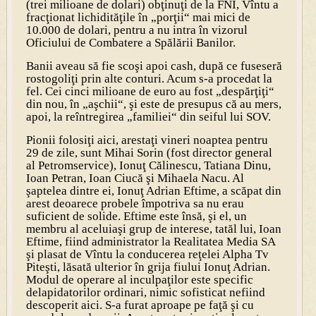
(trei milioane de dolari) obţinuţi de la FNI, Vîntu a
fracţionat lichidităţile în „porţii“ mai mici de
10.000 de dolari, pentru a nu intra în vizorul
Oficiului de Combatere a Spălării Banilor.
Banii aveau să fie scoşi apoi cash, după ce fuseseră
rostogoliţi prin alte conturi. Acum s-a procedat la
fel. Cei cinci milioane de euro au fost „despărţiţi“
din nou, în „aşchii“, şi este de presupus că au mers,
apoi, la reîntregirea „familiei“ din seiful lui SOV.
Pionii folosiţi aici, arestaţi vineri noaptea pentru
29 de zile, sunt Mihai Sorin (fost director general
al Petromservice), Ionuţ Călinescu, Tatiana Dinu,
Ioan Petran, Ioan Ciucă şi Mihaela Nacu. Al
şaptelea dintre ei, Ionuţ Adrian Eftime, a scăpat din
arest deoarece probele împotriva sa nu erau
suficient de solide. Eftime este însă, şi el, un
membru al aceluiaşi grup de interese, tatăl lui, Ioan
Eftime, fiind administrator la Realitatea Media SA
şi plasat de Vîntu la conducerea reţelei Alpha Tv
Piteşti, lăsată ulterior în grija fiului Ionuţ Adrian.
Modul de operare al inculpaţilor este specific
delapidatorilor ordinari, nimic sofisticat nefiind
descoperit aici. S-a furat aproape pe faţă şi cu