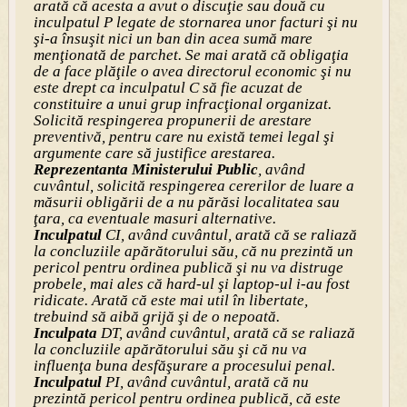
arată că acesta a avut o discuţie sau două cu
inculpatul P legate de stornarea unor facturi şi nu
şi-a însuşit nici un ban din acea sumă mare
menţionată de parchet. Se mai arată că obligaţia
de a face plăţile o avea directorul economic şi nu
este drept ca inculpatul C să fie acuzat de
constituire a unui grup infracţional organizat.
Solicită respingerea propunerii de arestare
preventivă, pentru care nu există temei legal şi
argumente care să justifice arestarea.
Reprezentanta Ministerului Public
, având
cuvântul, solicită respingerea cererilor de luare a
măsurii obligării de a nu părăsi localitatea sau
ţara, ca eventuale masuri alternative.
Inculpatul
CI, având cuvântul, arată că se raliază
la concluziile apărătorului său, că nu prezintă un
pericol pentru ordinea publică şi nu va distruge
probele, mai ales că hard-ul şi laptop-ul i-au fost
ridicate. Arată că este mai util în libertate,
trebuind să aibă grijă şi de o nepoată.
Inculpata
DT, având cuvântul, arată că se raliază
la concluziile apărătorului său şi că nu va
influenţa buna desfăşurare a procesului penal.
Inculpatul
PI, având cuvântul, arată că nu
prezintă pericol pentru ordinea publică, că este