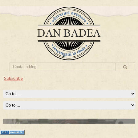
Subscribe
Prima mea carte publicata (Nemira)
Averea Presedintelui: prima lucrare despre controversatele
conturi secrete ale Securitatii.