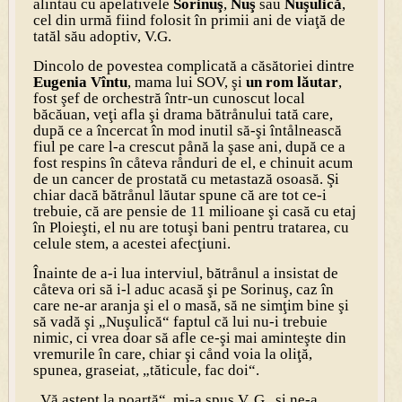
alintau cu apelativele
Sorinuş
,
Nuş
sau
Nuşulică
,
cel din urmă fiind folosit în primii ani de viaţă de
tatăl său adoptiv, V.G.
Dincolo de povestea complicată a căsătoriei dintre
Eugenia Vîntu
, mama lui SOV, şi
un rom lăutar
,
fost şef de orchestră într-un cunoscut local
băcăuan, veţi afla şi drama bătrånului tată care,
după ce a încercat în mod inutil să-şi întålnească
fiul pe care l-a crescut pånă la şase ani, după ce a
fost respins în cåteva rånduri de el, e chinuit acum
de un cancer de prostată cu metastază osoasă. Şi
chiar dacă bătrånul lăutar spune că are tot ce-i
trebuie, că are pensie de 11 milioane şi casă cu etaj
în Ploieşti, el nu are totuşi bani pentru tratarea, cu
celule stem, a acestei afecţiuni.
Înainte de a-i lua interviul, bătrånul a insistat de
cåteva ori să i-l aduc acasă şi pe Sorinuş, caz în
care ne-ar aranja şi el o masă, să ne simţim bine şi
să vadă şi „Nuşulică“ faptul că lui nu-i trebuie
nimic, ci vrea doar să afle ce-şi mai aminteşte din
vremurile în care, chiar şi cånd voia la oliţă,
spunea, graseiat, „tăticule, fac doi“.
„Vă aştept la poartă“, mi-a spus V. G., şi ne-a