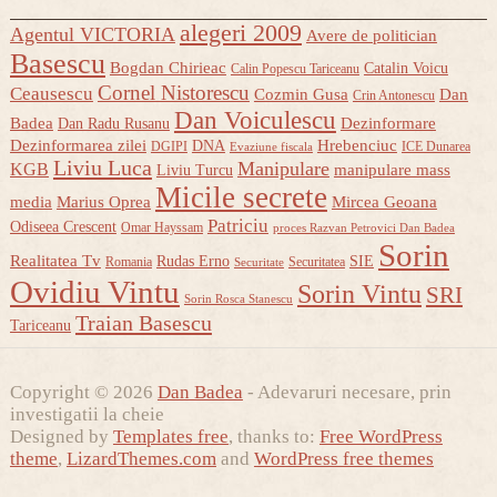
alegeri 2009
Agentul VICTORIA
Avere de politician
Basescu
Bogdan Chirieac
Catalin Voicu
Calin Popescu Tariceanu
Cornel Nistorescu
Ceausescu
Cozmin Gusa
Dan
Crin Antonescu
Dan Voiculescu
Badea
Dezinformare
Dan Radu Rusanu
Dezinformarea zilei
Hrebenciuc
DNA
DGIPI
ICE Dunarea
Evaziune fiscala
Liviu Luca
Manipulare
KGB
manipulare mass
Liviu Turcu
Micile secrete
media
Marius Oprea
Mircea Geoana
Patriciu
Odiseea Crescent
Omar Hayssam
proces Razvan Petrovici Dan Badea
Sorin
Realitatea Tv
Rudas Erno
SIE
Romania
Securitatea
Securitate
Ovidiu Vintu
Sorin Vintu
SRI
Sorin Rosca Stanescu
Traian Basescu
Tariceanu
Copyright © 2026
Dan Badea
- Adevaruri necesare, prin
investigatii la cheie
Designed by
Templates free
, thanks to:
Free WordPress
theme
,
LizardThemes.com
and
WordPress free themes