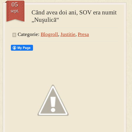
05
sept.
Când avea doi ani, SOV era numit
PRESA
„Nuşulică“
Permise pentru vânătoarea de porci în costume, cu gulere albe
Categorie:
Blogroll
,
Justitie
,
Presa