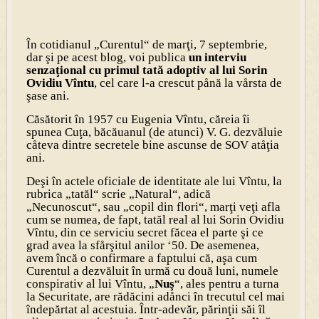
În cotidianul „Curentul“ de marţi, 7 septembrie,
dar şi pe acest blog, voi publica
un interviu
senzaţional cu primul tată adoptiv al lui Sorin
Ovidiu Vîntu
, cel care l-a crescut pånă la vårsta de
şase ani.
Căsătorit în 1957 cu Eugenia Vîntu, căreia îi
spunea Cuţa, băcăuanul (de atunci) V. G. dezvăluie
cåteva dintre secretele bine ascunse de SOV atåţia
ani.
Deşi în actele oficiale de identitate ale lui Vîntu, la
rubrica „tatăl“ scrie „Natural“, adică
„Necunoscut“, sau „copil din flori“, marţi veţi afla
cum se numea, de fapt, tatăl real al lui Sorin Ovidiu
Vîntu, din ce serviciu secret făcea el parte şi ce
grad avea la sfårşitul anilor ‘50. De asemenea,
avem încă o confirmare a faptului că, aşa cum
Curentul a dezvăluit în urmă cu două luni, numele
conspirativ al lui Vîntu, „
Nuş
“, ales pentru a turna
la Securitate, are rădăcini adånci în trecutul cel mai
îndepărtat al acestuia. Într-adevăr, părinţii săi îl