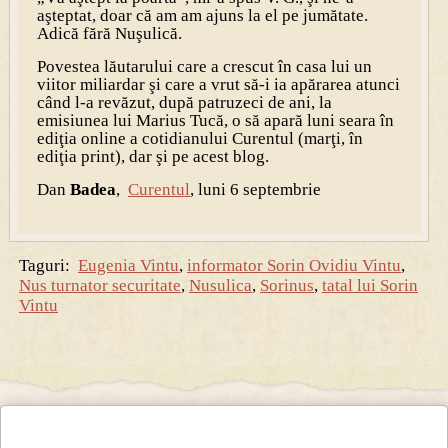
aşteptat, doar că am am ajuns la el pe jumătate.
Adică fără Nuşulică.
Povestea lăutarului care a crescut în casa lui un
viitor miliardar şi care a vrut să-i ia apărarea atunci
când l-a revăzut, după patruzeci de ani, la
emisiunea lui Marius Tucă, o să apară luni seara în
ediţia online a cotidianului Curentul (marţi, în
ediţia print), dar şi pe acest blog.
Dan
Badea
,
Curentul
, luni 6 septembrie
Taguri:
Eugenia Vintu
,
informator Sorin Ovidiu Vintu
,
Nus turnator securitate
,
Nusulica
,
Sorinus
,
tatal lui Sorin
Vintu