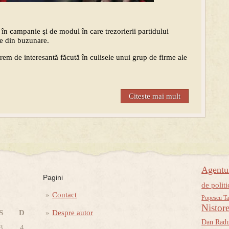
în campanie şi de modul în care trezorierii partidului
le din buzunare.
rem de interesantă făcută în culisele unui grup de firme ale
Citeste mai mult
Agent
Pagini
de politi
Contact
Popescu Ta
Nistor
S
D
Despre autor
Dan Rad
3
4