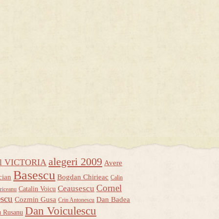
alegeri 2009
ul VICTORIA
Avere
Basescu
cian
Bogdan Chirieac
Calin
Cornel
Ceausescu
Catalin Voicu
riceanu
escu
Cozmin Gusa
Dan Badea
Crin Antonescu
Dan Voiculescu
u Rusanu