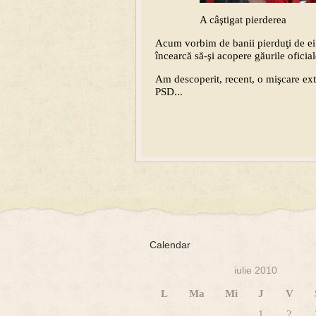
A câştigat pierderea
Acum vorbim de banii pierduţi de ei 
încearcă să-şi acopere găurile oficia
Am descoperit, recent, o mişcare ext
PSD...
Calendar
iulie 2010
L
Ma
Mi
J
V
1
2