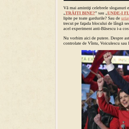
Vă mai amintiţi celebrele sloganuri 
„
TRĂIŢI BINE?
” sau „
UNDE-I F
lipite pe toate gardurile? Sau de
uria
trecut pe faţada blocului de lângă s
acel experiment anti-Băsescu i-a cost
Nu vorbim aici de putere. Despre ast
controlate de Vîntu, Voiculescu sau P