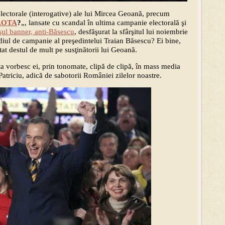
electorale (interogative) ale lui Mircea Geoană, precum
LOTA
?
„, lansate cu scandal în ultima campanie electorală şi
şul banner, anti-Băsescu
, desfăşurat la sfârşitul lui noiembrie
ediul de campanie al preşedintelui Traian Băsescu? Ei bine,
at destul de mult pe susţinătorii lui Geoană.
a vorbesc ei, prin tonomate, clipă de clipă, în mass media
atriciu, adică de sabotorii României zilelor noastre.