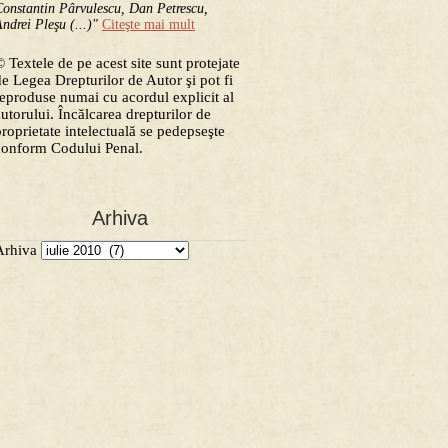
onstantin Pârvulescu, Dan Petrescu,
ndrei Pleşu (...)"
Citeşte mai mult
 Textele de pe acest site sunt protejate
de Legea Drepturilor de Autor şi pot fi
reproduse numai cu acordul explicit al
autorului. Încălcarea drepturilor de
proprietate intelectuală se pedepseşte
conform Codului Penal.
Arhiva
Arhiva