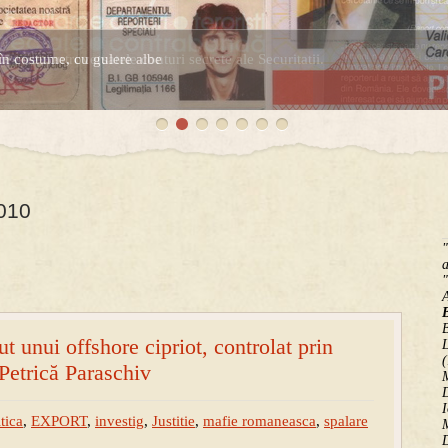
în costume, cu gulere albe
espre controversatele conturi secrete ale Securitatii.
2010
"
a
"
B
 unui offshore cipriot, controlat prin
(
 Petrică Paraschiv
M
D
I
tica
,
EXPORT
,
investig
,
Justitie
,
mafie romaneasca
,
spalare
M
D