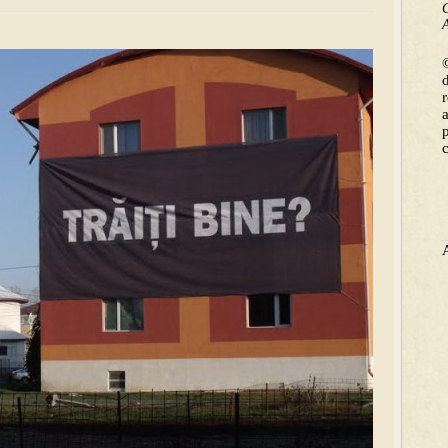
C
A
©