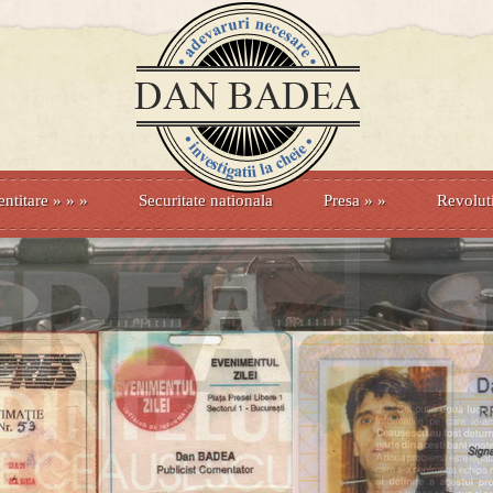
entitare
» »
»
Securitate nationala
Presa
»
»
Revolut