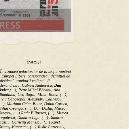
trecut:
În viziunea redactorilor de la secţia română
 Europei Libere, corespundeau definiţiei de
disident" următorii ce­tă­ţeni: P.
Alexandrescu, Gabriel Andreescu,
Dan
Badea
,(...), Petre Mihai Băcanu, Ana
landiana, Geo Bogza, Mihai Botez, (...),
Liviu Cangeopol, Alexandru Călinescu,
...), Mariana Celac-Botez, Doina Cornea,
ihai Creangă, (...), Dan Deşliu, Mircea
inescu, (...) Radu Filipescu, (...), Mircea
orgulescu, Dumitru Iuga, (...) Dumitru
azilu, Corneliu Mănescu, (...) Aurel
ragoş Munteanu, (...) Vasile Paraschiv,