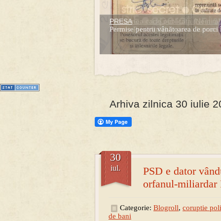
PRESA
Prima mea carte publicata (Nemira)
Permise pentru vânătoarea de porci 
Averea Presedintelui: prima lucrare d
1
2
3
4
5
6
7
Arhiva zilnica 30 iulie 
30
iul.
PSD e dator vândut
orfanul-miliardar
Categorie:
Blogroll
,
coruptie poli
de bani