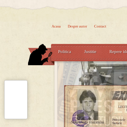
Acasa
Despre autor
Contact
Politica
Justitie
Repere id