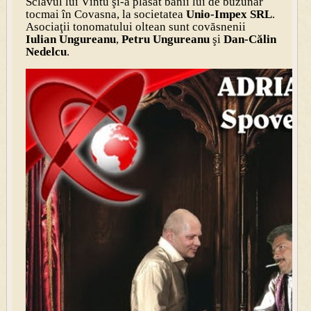
Sclavul lui Vîntu şi-a plasat banii lui de buzunar
tocmai în Covasna, la societatea
Unio-Impex SRL
.
Asociaţii tonomatului oltean sunt covăsnenii
Iulian Ungureanu
,
Petru Ungureanu
şi
Dan-Călin
Nedelcu
.