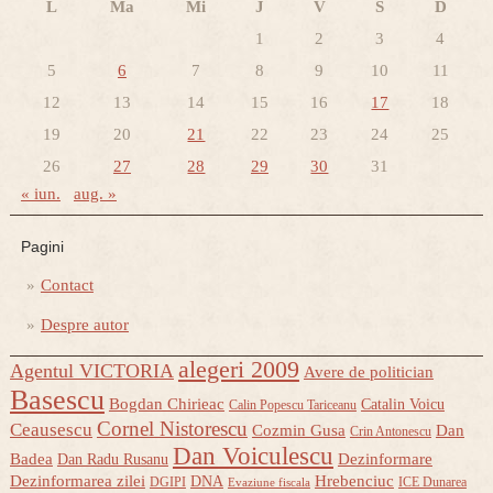
L
Ma
Mi
J
V
S
D
1
2
3
4
5
6
7
8
9
10
11
12
13
14
15
16
17
18
19
20
21
22
23
24
25
26
27
28
29
30
31
« iun.
aug. »
Pagini
Contact
Despre autor
alegeri 2009
Agentul VICTORIA
Avere de politician
Basescu
Bogdan Chirieac
Catalin Voicu
Calin Popescu Tariceanu
Cornel Nistorescu
Ceausescu
Cozmin Gusa
Dan
Crin Antonescu
Dan Voiculescu
Badea
Dezinformare
Dan Radu Rusanu
Dezinformarea zilei
Hrebenciuc
DNA
DGIPI
ICE Dunarea
Evaziune fiscala