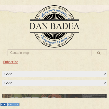
Subscribe
Prima mea carte publicata (Nemira)
Averea Presedintelui: prima lucrare despre controversatele
conturi secrete ale Securitatii.