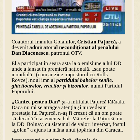
Coautorul Imnului Golanilor,
Cristian Paţurcă,
a
devenit
admiratorul necondiţionat al penalului
Dan Diaconescu
, patronul OTV.
El a participat în seara asta la o emisiune a lui DD
unde a lansat în premieră naţională, „sau poate
mondială” (cum ar zice impostorul cu Rolls
Royce), noul imn al
partidului babelor senile,
ghicitoarelor, vracilor şi bizonilor
, numit Partidul
Poporului.
„Cântec pentru Dan”
şi-a intitulat Paţurcă lălăiala.
Dacă nu mi se atrăgea atenţia şi nu vedeam
prestaţia lui Paţurcă, n-aş fi crezut că un om poate
să decadă în asemenea hal. Mă refer la Paţurcă, nu
la DD. Bolnav, cu sistemul de valori inversat, fostul
„golan” a ajuns la mâna unui ţopârlan din Caracal.