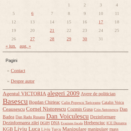
1
2
3
4
5
6
7
8
9
10
11
12
13
14
15
16
17
18
19
20
21
22
23
24
25
26
27
28
29
30
31
« iun.
aug. »
Pagini
Contact
Despre autor
alegeri 2009
Agentul VICTORIA
Avere de politician
Basescu
Bogdan Chirieac
Catalin Voicu
Calin Popescu Tariceanu
Cornel Nistorescu
Ceausescu
Cozmin Gusa
Dan
Crin Antonescu
Dan Voiculescu
Badea
Dezinformare
Dan Radu Rusanu
Dezinformarea zilei
Hrebenciuc
DNA
DGIPI
ICE Dunarea
Evaziune fiscala
Liviu Luca
Manipulare
KGB
manipulare mass
Liviu Turcu