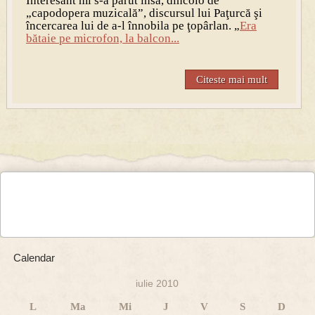
Interesant mi s-a părut însă, dincolo de
„capodopera muzicală”, discursul lui Paţurcă şi
încercarea lui de a-l înnobila pe ţopârlan. „
Era
bătaie pe microfon, la balcon...
Citeste mai mult
Calendar
iulie 2010
L
Ma
Mi
J
V
S
D