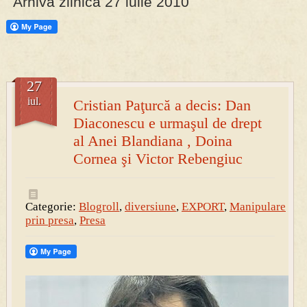
Arhiva zilnica 27 iulie 2010
PRESA
Permise pentru vânătoarea de porci în costume, cu gulere albe
27
iul.
Cristian Paţurcă a decis: Dan
Diaconescu e urmaşul de drept
al Anei Blandiana , Doina
Cornea şi Victor Rebengiuc
Categorie:
Blogroll
,
diversiune
,
EXPORT
,
Manipulare
prin presa
,
Presa