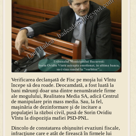
Verificarea declanşată de Fisc pe moşia lui Vîntu
începe să dea roade. Deocamdată, a fost luată la
bani mărunţi doar una dintre nenumăratele firme
ale mogulului, Realitatea Media SA, adică Centrul
de manipulare prin mass media. Sau, la fel,
maşinăria de dezinformare şi de incitare a
populaţiei la război civil, pusă de Sorin Ovidiu
Vîntu la dispoziţia mafiei PSD-PNL.
Dincolo de constatarea obişnuitei evaziuni fiscale,
infracţiune care e atât de firească în firmele lui