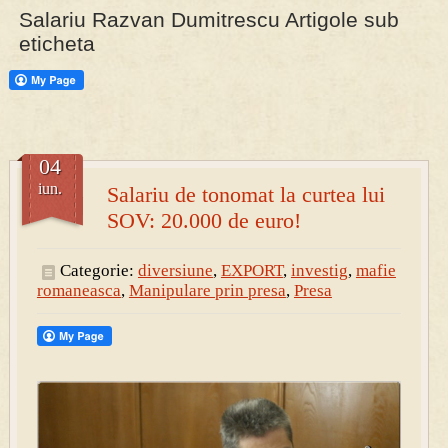
Salariu Razvan Dumitrescu Artigole sub
eticheta
PRESA
Permise pentru vânătoarea de porci în costume, cu gulere albe
04
iun.
Salariu de tonomat la curtea lui
SOV: 20.000 de euro!
Categorie:
diversiune
,
EXPORT
,
investig
,
mafie
romaneasca
,
Manipulare prin presa
,
Presa