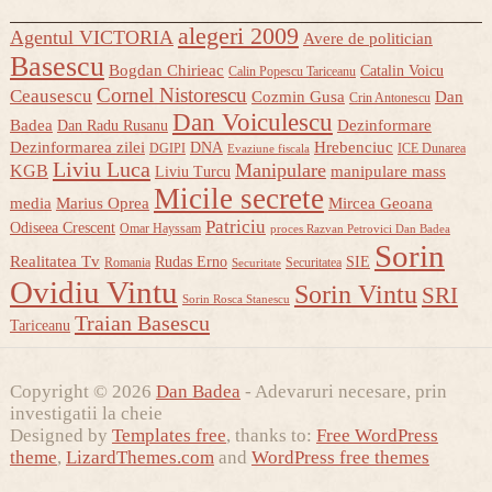
alegeri 2009
Agentul VICTORIA
Avere de politician
Basescu
Bogdan Chirieac
Catalin Voicu
Calin Popescu Tariceanu
Cornel Nistorescu
Ceausescu
Cozmin Gusa
Dan
Crin Antonescu
Dan Voiculescu
Badea
Dezinformare
Dan Radu Rusanu
Dezinformarea zilei
Hrebenciuc
DNA
DGIPI
ICE Dunarea
Evaziune fiscala
Liviu Luca
Manipulare
KGB
manipulare mass
Liviu Turcu
Micile secrete
media
Marius Oprea
Mircea Geoana
Patriciu
Odiseea Crescent
Omar Hayssam
proces Razvan Petrovici Dan Badea
Sorin
Realitatea Tv
Rudas Erno
SIE
Romania
Securitatea
Securitate
Ovidiu Vintu
Sorin Vintu
SRI
Sorin Rosca Stanescu
Traian Basescu
Tariceanu
Copyright © 2026
Dan Badea
- Adevaruri necesare, prin
investigatii la cheie
Designed by
Templates free
, thanks to:
Free WordPress
theme
,
LizardThemes.com
and
WordPress free themes