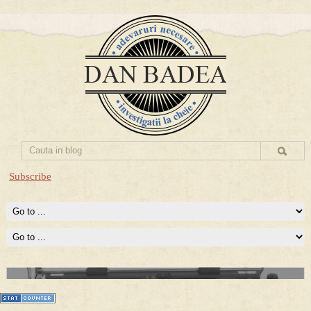
Subscribe
Prima mea carte publicata (Nemira)
Averea Presedintelui: prima lucrare despre controversatele
conturi secrete ale Securitatii.