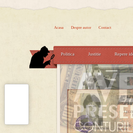
Acasa
Despre autor
Contact
Politica
Justitie
Repere id