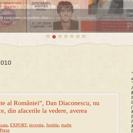
în costume, cu gulere albe
espre controversatele conturi secrete ale Securitatii.
 2010
"
a
"
B
inte al României”, Dan Diaconescu, nu
(
ice, din afacerile la vedere, averea
M
D
I
zata
,
EXPORT
,
investig
,
Justitie
,
mafie
M
Presa
D