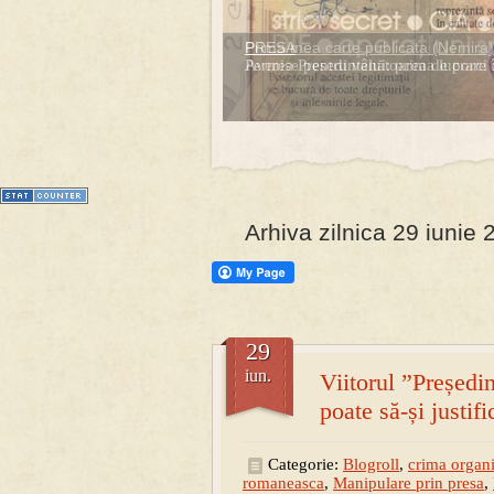
PRESA
Prima mea carte publicata (Nemira)
Permise pentru vânătoarea de porci 
Averea Presedintelui: prima lucrare d
1
2
3
4
5
6
7
Arhiva zilnica 29 iunie
29
iun.
Viitorul ”Președ
poate să-și justif
Categorie:
Blogroll
,
crima organi
romaneasca
,
Manipulare prin presa
,