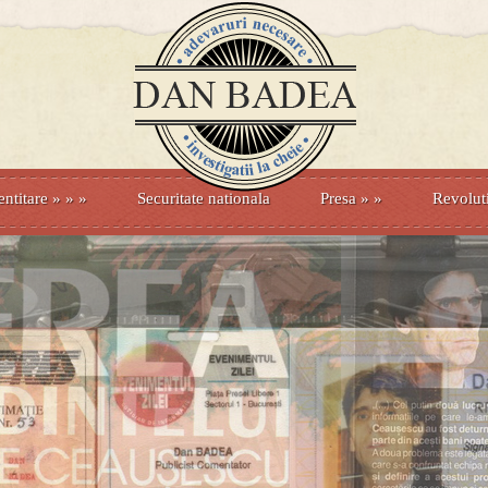
entitare
» »
»
Securitate nationala
Presa
»
»
Revolut