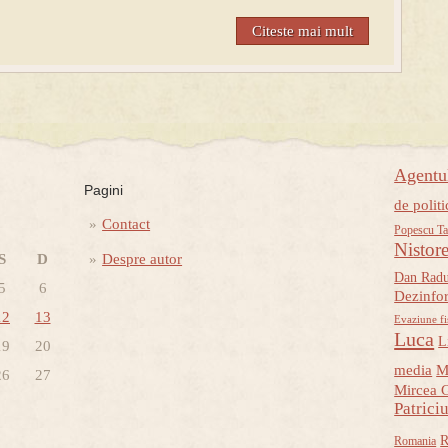
Citeste mai mult
Agent
Pagini
de politi
Contact
Popescu Ta
Nistor
S
D
Despre autor
Dan Rad
5
6
Dezinfo
12
13
Evaziune fi
Luca
L
19
20
media
M
26
27
Mircea 
Patrici
R
Romania