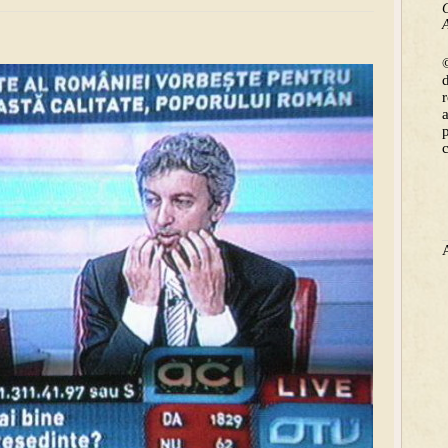
C
A
©