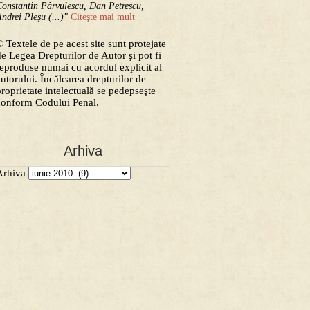
onstantin Pârvulescu, Dan Petrescu,
ndrei Pleşu (...)"
Citeşte mai mult
 Textele de pe acest site sunt protejate
de Legea Drepturilor de Autor şi pot fi
reproduse numai cu acordul explicit al
autorului. Încălcarea drepturilor de
proprietate intelectuală se pedepseşte
conform Codului Penal.
Arhiva
Arhiva