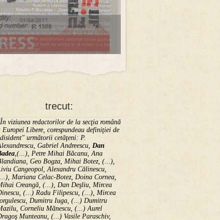
trecut:
În viziunea redactorilor de la secţia română
 Europei Libere, corespundeau definiţiei de
disident" următorii ce­tă­ţeni: P.
Alexandrescu, Gabriel Andreescu,
Dan
Badea
,(...), Petre Mihai Băcanu, Ana
landiana, Geo Bogza, Mihai Botez, (...),
Liviu Cangeopol, Alexandru Călinescu,
...), Mariana Celac-Botez, Doina Cornea,
ihai Creangă, (...), Dan Deşliu, Mircea
inescu, (...) Radu Filipescu, (...), Mircea
orgulescu, Dumitru Iuga, (...) Dumitru
azilu, Corneliu Mănescu, (...) Aurel
ragoş Munteanu, (...) Vasile Paraschiv,