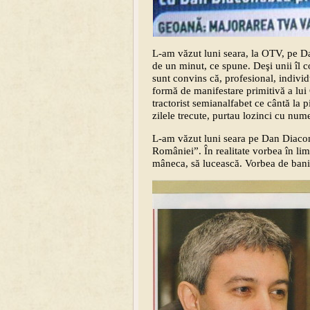
L-am văzut luni seara, la OTV, pe D
de un minut, ce spune. Deşi unii îl co
sunt convins că, profesional, individ
formă de manifestare primitivă a lui
tractorist semianalfabet ce cântă la p
zilele trecute, purtau lozinci cu nume
L-am văzut luni seara pe Dan Diacones
României”. În realitate vorbea în lim
mâneca, să lucească. Vorbea de bani