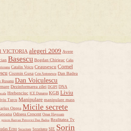
alegeri 2009
ul VICTORIA
Avere
Basescu
cian
Bogdan Chirieac
Calin
Cornel
Ceausescu
Catalin Voicu
riceanu
escu
Cozmin Gusa
Dan Badea
Crin Antonescu
Dan Voiculescu
u Rusanu
rmare
Dezinformarea zilei
DNA
DGIPI
Liviu
KGB
Hrebenciuc
ICE Dunarea
scala
Manipulare
manipulare mass
iviu Turcu
Micile secrete
arius Oprea
Geoana
Odiseea Crescent
Omar Hayssam
u
Realitatea Tv
proces Razvan Petrovici Dan Badea
Sorin
udas Erno
SIE
Securitatea
Securitate