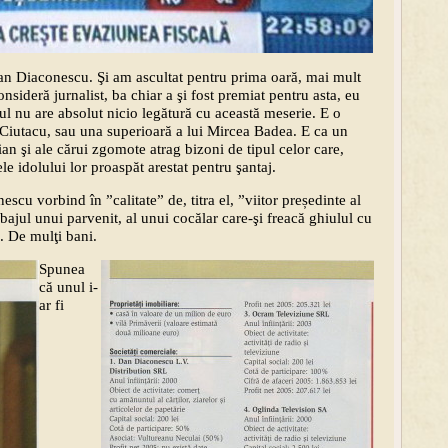
an Diaconescu. Şi am ascultat pentru prima oară, mai mult
nsideră jurnalist, ba chiar a şi fost premiat pentru asta, eu
ul nu are absolut nicio legătură cu această meserie. E o
 Ciutacu, sau una superioară a lui Mircea Badea. E ca un
ian şi ale cărui zgomote atrag bizoni de tipul celor care,
le idolului lor proaspăt arestat pentru şantaj.
cu vorbind în ”calitate” de, titra el, ”viitor președinte al
bajul unui parvenit, al unui cocălar care-şi freacă ghiulul cu
. De mulţi bani.
Spunea
că unul i-
ar fi