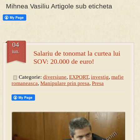
Mihnea Vasiliu Artigole sub eticheta
PRESA
Permise pentru vânătoarea de porci în costume, cu gulere albe
04
iun.
Salariu de tonomat la curtea lui
SOV: 20.000 de euro!
Categorie:
diversiune
,
EXPORT
,
investig
,
mafie
romaneasca
,
Manipulare prin presa
,
Presa