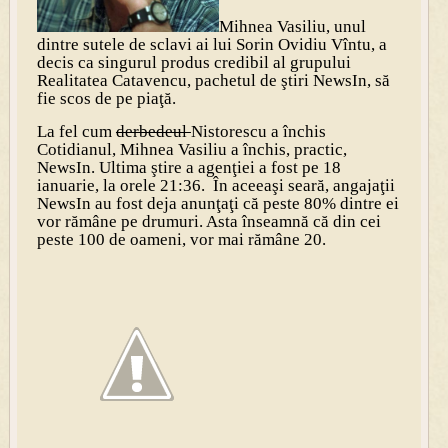
Mihnea Vasiliu, unul
dintre sutele de sclavi ai lui Sorin Ovidiu Vîntu, a
decis ca singurul produs credibil al grupului
Realitatea Catavencu, pachetul de ştiri NewsIn, să
fie scos de pe piaţă.
La fel cum
derbedeul
Nistorescu a închis
Cotidianul, Mihnea Vasiliu a închis, practic,
NewsIn. Ultima ştire a agenţiei a fost pe 18
ianuarie, la orele 21:36. În aceeaşi seară, angajaţii
NewsIn au fost deja anunţaţi că peste 80% dintre ei
vor rămâne pe drumuri. Asta înseamnă că din cei
peste 100 de oameni, vor mai rămâne 20.