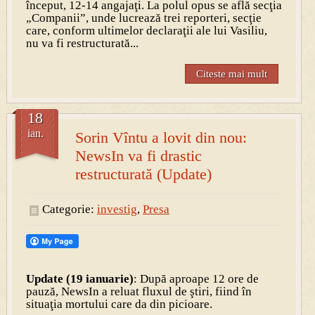
început, 12-14 angajaţi. La polul opus se află secţia
„Companii”, unde lucrează trei reporteri, secţie
care, conform ultimelor declaraţii ale lui Vasiliu,
nu va fi restructurată...
Citeste mai mult
18
ian.
Sorin Vîntu a lovit din nou:
NewsIn va fi drastic
restructurată (Update)
Categorie:
investig
,
Presa
Update (19 ianuarie)
: După aproape 12 ore de
pauză, NewsIn a reluat fluxul de ştiri, fiind în
situaţia mortului care da din picioare.