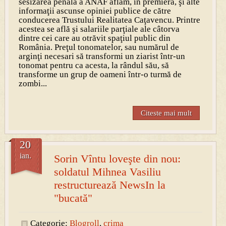
sesizarea penală a ANAF aflăm, în premieră, şi alte
informaţii ascunse opiniei publice de către
conducerea Trustului Realitatea Caţavencu. Printre
acestea se află şi salariile parţiale ale câtorva
dintre cei care au otrăvit spaţiul public din
România. Preţul tonomatelor, sau numărul de
arginţi necesari să transformi un ziarist într-un
tonomat pentru ca acesta, la rândul său, să
transforme un grup de oameni într-o turmă de
zombi...
Citeste mai mult
20
ian.
Sorin Vîntu loveşte din nou:
soldatul Mihnea Vasiliu
restructurează NewsIn la
"bucată"
Categorie:
Blogroll
,
crima