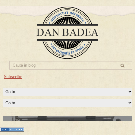
Subscribe
Prima mea carte publicata (Nemira)
Averea Presedintelui: prima lucrare despre controversatele
conturi secrete ale Securitatii.