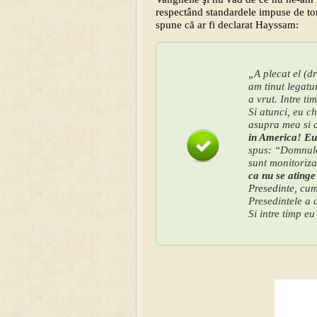
respectând standardele impuse de ton
spune că ar fi declarat Hayssam:
„A plecat el (d
am tinut legatur
a vrut. Intre ti
Si atunci, eu c
asupra mea si 
in America! Eu 
spus: “Domnule 
sunt monitoriza
ca nu se atinge
Presedinte, cum
Presedintele a 
Si intre timp eu