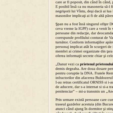
care ar fi poposit, din când în când, 
E posibil însă ca nu masoneria să-l fi
negrişorii lui Vîntu, deşi dacă ai lua l
masonilor implicaţi ai fi de altă păr
Şpan nu a fost însă singurul ofiţer D
ceva vreme la IGPF) care a venit în 
persoane din redacţie, dar deocamdat
corespunde profilului conturat de Va
turnător. Conform informaţiilor apăru
personaj implicat atât în scurgeri de 
membri ai crimei organizate din ţar
oferea informaţii secrete chiar şi cel
„Danut vezi ca
prietenul prietenulu
demis degeaba. Are doua dosare pena
pentru coruptie la DNA. Fratele Remus
infractorilor din afacerea Buldozerul
I-au retras certificatul ORNISS si i-a
de aducere, dar s-a internat si si-a t
penitenciar” – mi-a transmis un „An
Prin urmare există persoane care cuno
traseul gazdelor acestuia (din Bucure
atunci când ajung în dormitor şi sti