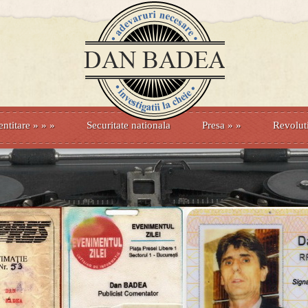
entitare
» »
»
Securitate nationala
Presa
»
»
Revolut