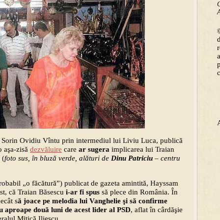
C
A
©
e Sorin Ovidiu Vîntu prin intermediul lui Liviu Luca, publică
 o aşa-zisă
dezvăluire
care
ar sugera
implicarea lui Traian
(
foto sus, în bluză verde, alături de
Dinu Patriciu
– centru
babil „o făcătură”) publicat de gazeta amintită, Hayssam
rest, că Traian Băsescu
i-ar fi spus
să plece din România. În
ecât s
ă joace pe melodia lui Vanghelie şi să confirme
cu aproape două luni de acest lider al PSD
, aflat în cârdăşie
alul Mitică Iliescu.