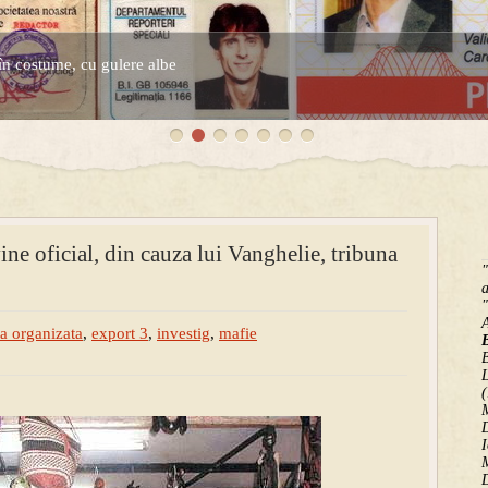
în costume, cu gulere albe
espre controversatele conturi secrete ale Securitatii.
oficial, din cauza lui Vanghelie, tribuna
"
a
"
a organizata
,
export 3
,
investig
,
mafie
B
(
M
D
I
M
D