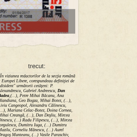
trecut:
În viziunea redactorilor de la secţia română
 Europei Libere, corespundeau definiţiei de
disident" următorii ce­tă­ţeni: P.
Alexandrescu, Gabriel Andreescu,
Dan
Badea
,(...), Petre Mihai Băcanu, Ana
landiana, Geo Bogza, Mihai Botez, (...),
Liviu Cangeopol, Alexandru Călinescu,
...), Mariana Celac-Botez, Doina Cornea,
ihai Creangă, (...), Dan Deşliu, Mircea
inescu, (...) Radu Filipescu, (...), Mircea
orgulescu, Dumitru Iuga, (...) Dumitru
azilu, Corneliu Mănescu, (...) Aurel
ragoş Munteanu, (...) Vasile Paraschiv,