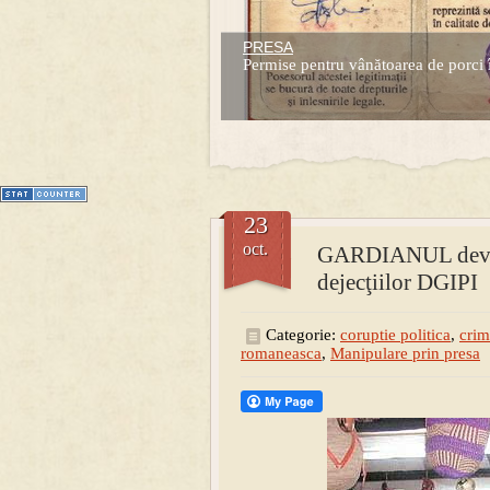
PRESA
Prima mea carte publicata (Nemira)
Permise pentru vânătoarea de porci 
Averea Presedintelui: prima lucrare d
1
2
3
4
5
6
7
23
oct.
GARDIANUL devine 
dejecţiilor DGIPI
Categorie:
coruptie politica
,
crim
romaneasca
,
Manipulare prin presa