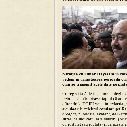
bucăţică cu Omar Hayssam în care 
vedem în următoarea perioadă cum
cum se transmit acele date pe piaţ
Cu regret faţă de foştii mei colegi de
trebuie să mărturisesc faptul că am 
ofiţer de la DGIPI venit în redacţia 
aici
doar
la celebrul
comisar şef R
dreapta
, publicată, evident, de Gard
surse, că individul este mason (şorţ
cu şorţuleţ sau rochiţă) şi că acesta 