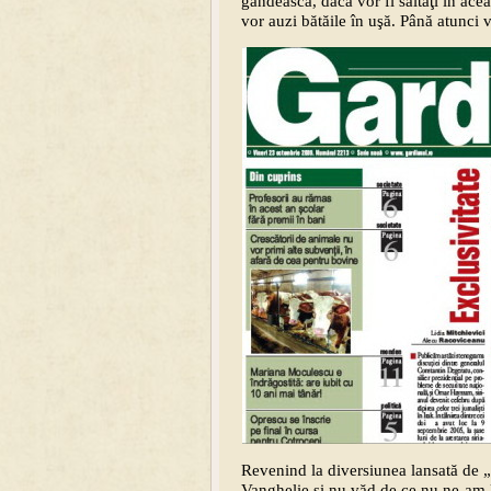
gândească, dacă vor fi săltaţi în ac
vor auzi bătăile în uşă. Până atunci
Revenind la diversiunea lansată de „
Vanghelie şi nu văd de ce nu ne-am l