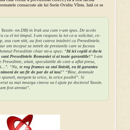
omatele consacrate ale lui Sorin Ovidiu Vîntu. Iată ce se
r Yassin- nn.DB) in Irak asa cum v-am spus. De acolo
a cu el tot timpul. I-am raspuns la tot ce-a solicitat, ce-
mp, asa cum stiti, au fost cateva intalniri cu Presedintele.
hiar am inceput sa intreb de presiunile care se faceau
domnul Presedinte chiar mi-a spus: “
Iti iei copiii si du-te
sunt Presedintele Romaniei si ai toate garantiile!
” I-am
Presedinte, uitati, speculatiile de care a aflat presa,
t…”. “Nu, t
e rog frumos sa stai linistit, eu iti garantez
 nimeni de un fir de par de al tau!
” “Bine, domnule
 spuneti, mergem la orice, la orice posibil”. Si
cerut sa mai mearga cineva sa-l ajute pe doctorul Yassin.
 am fost arestat”.