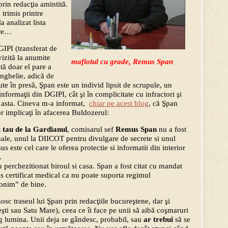
prin redacţia amintită.
 trimis printre
a analizat lista
ere…
GIPI (transferat de
vizită la anumite
mafiotul cu grade, Remus Span
ă doar el pare a
nghelie, adică de
te în presă, Şpan este un individ lipsit de scrupule, un
informaţii din DGIPI, cât şi în complicitate cu infractori şi
a asta. Cineva m-a informat,
chiar pe acest blog
, că Şpan
or implicaţi în afacerea Buldozerul:
i tau de la Gardianul
, comisarul sef
Remus Span
nu a fost
le, unul la DIICOT pentru divulgare de secrete si unul
 este cel care le oferea protectie si informatii din interior
.
u perchezitionat biroul si casa. Span a fost citat cu mandat
ras certificat medical ca nu poate suporta regimul
onim” de bine.
sc traseul lui Şpan prin redacţiile bucureştene, dar şi
şti sau Satu Mare), ceea ce îi face pe unii să aibă coşmaruri
ng lumina. Unii deja se gândesc, probabil, sau
ar trebui
să se