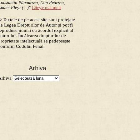
onstantin Pârvulescu, Dan Petrescu,
ndrei Pleşu (...)"
Citeşte mai mult
 Textele de pe acest site sunt protejate
de Legea Drepturilor de Autor şi pot fi
reproduse numai cu acordul explicit al
autorului. Încălcarea drepturilor de
proprietate intelectuală se pedepseşte
conform Codului Penal.
Arhiva
Arhiva