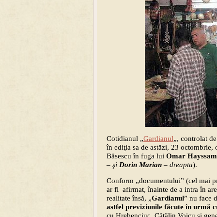
Cotidianul „
Gardianul
„, controlat d
în ediţia sa de astăzi, 23 octombrie,
Băsescu în fuga lui
Omar Hayssam
– şi
Dorin Marian
– dreapta
).
Conform „documentului” (cel mai pro
ar fi afirmat, înainte de a intra în a
realitate însă, „
Gardianul
” nu face d
astfel previziunile făcute în urmă 
cu Hrebenciuc, Cătălin Voicu şi gener