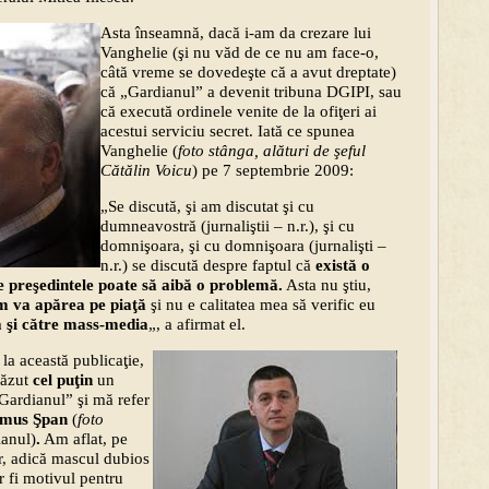
Asta înseamnă, dacă i-am da crezare lui
Vanghelie (şi nu văd de ce nu am face-o,
câtă vreme se dovedeşte că a avut dreptate)
că „Gardianul” a devenit tribuna DGIPI, sau
că execută ordinele venite de la ofiţeri ai
acestui serviciu secret. Iată ce spunea
Vanghelie (
foto stânga, alături de şeful
Cătălin Voicu
) pe 7 septembrie 2009:
„Se discută, şi am discutat şi cu
dumneavostră (jurnaliştii – n.r.), şi cu
domnişoara, şi cu domnişoara (jurnalişti –
n.r.) se discută despre faptul că
există o
preşedintele poate să aibă o problemă.
Asta nu ştiu,
 va apărea pe piaţă
şi nu e calitatea mea să verific eu
ă şi către mass-media
„, a afirmat el.
 la această publicaţie,
văzut
cel puţin
un
„Gardianul” şi mă refer
emus Şpan
(
foto
ianul)
.
Am aflat, pe
ar, adică mascul dubios
ar fi motivul pentru