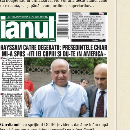
eastă noapte sau în următoarea. Nu vor afla decât atunci când
 vor executa, ca şi până acum, ordinele superiorilor…
Gardianul
” cu sprijinul DGIPI (evident, dacă ne luăm după
ua câtă vreme a previzionat corect!) ea a fost făcută