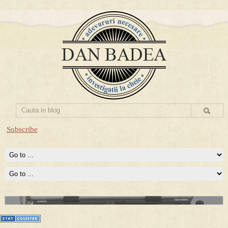
Subscribe
Prima mea carte publicata (Nemira)
Averea Presedintelui: prima lucrare despre controversatele
conturi secrete ale Securitatii.