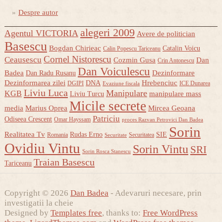
Despre autor
alegeri 2009
Agentul VICTORIA
Avere de politician
Basescu
Bogdan Chirieac
Catalin Voicu
Calin Popescu Tariceanu
Cornel Nistorescu
Ceausescu
Cozmin Gusa
Dan
Crin Antonescu
Dan Voiculescu
Badea
Dezinformare
Dan Radu Rusanu
Dezinformarea zilei
Hrebenciuc
DNA
DGIPI
ICE Dunarea
Evaziune fiscala
Liviu Luca
Manipulare
KGB
manipulare mass
Liviu Turcu
Micile secrete
media
Marius Oprea
Mircea Geoana
Patriciu
Odiseea Crescent
Omar Hayssam
proces Razvan Petrovici Dan Badea
Sorin
Realitatea Tv
Rudas Erno
SIE
Romania
Securitatea
Securitate
Ovidiu Vintu
Sorin Vintu
SRI
Sorin Rosca Stanescu
Traian Basescu
Tariceanu
Copyright © 2026
Dan Badea
- Adevaruri necesare, prin
investigatii la cheie
Designed by
Templates free
, thanks to:
Free WordPress