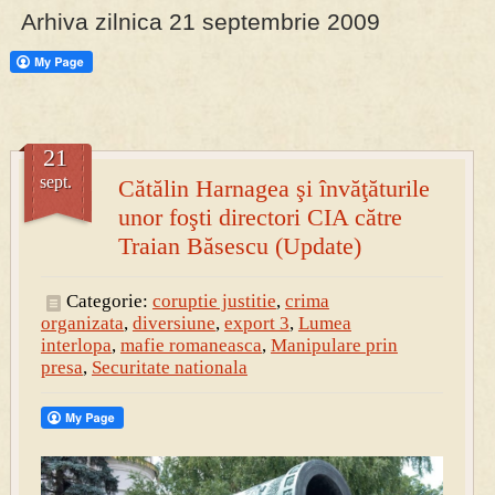
Arhiva zilnica 21 septembrie 2009
PRESA
Permise pentru vânătoarea de porci în costume, cu gulere albe
21
sept.
Cătălin Harnagea şi învăţăturile
unor foşti directori CIA către
Traian Băsescu (Update)
Categorie:
coruptie justitie
,
crima
organizata
,
diversiune
,
export 3
,
Lumea
interlopa
,
mafie romaneasca
,
Manipulare prin
presa
,
Securitate nationala