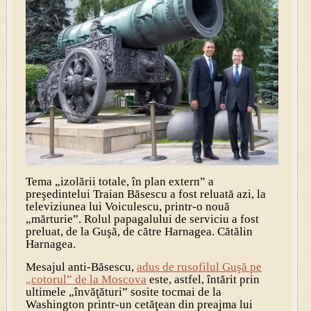
Tema „izolării totale, în plan extern” a
preşedintelui Traian Băsescu a fost reluată azi, la
televiziunea lui Voiculescu, printr-o nouă
„mărturie”. Rolul papagalului de serviciu a fost
preluat, de la Guşă, de către Harnagea. Cătălin
Harnagea.
Mesajul anti-Băsescu,
adus de rusofilul Guşă pe
„cotorul” de la Moscova
este, astfel, întărit prin
ultimele „învăţături” sosite tocmai de la
Washington printr-un cetăţean din preajma lui