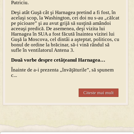
Patriciu.
Deşi atât Guşă cât şi Harnagea pretind a fi fost, în
acelaşi scop, la Washington, cei doi nu s-au „călcat
pe picioare” şi au avut grijă să susţină amândoi
aceeaşi predică. De asemenea, deşi vizita lui
Harnagea în SUA a fost făcută înaintea vizitei lui
Guşă la Moscova, cel dintâi a aşteptat, politicos, cu
bonul de ordine la brăcinar, să-i vină rândul să
sufle în ventilatorul Antena 3.
Două vorbe despre cetăţeanul Harnagea…
Înainte de a-i prezenta „învăţăturile”, să spunem
c...
Citeste mai mult