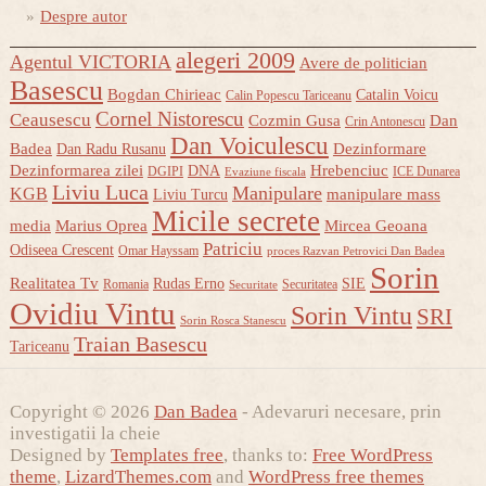
Despre autor
alegeri 2009
Agentul VICTORIA
Avere de politician
Basescu
Bogdan Chirieac
Catalin Voicu
Calin Popescu Tariceanu
Cornel Nistorescu
Ceausescu
Cozmin Gusa
Dan
Crin Antonescu
Dan Voiculescu
Badea
Dezinformare
Dan Radu Rusanu
Dezinformarea zilei
Hrebenciuc
DNA
DGIPI
ICE Dunarea
Evaziune fiscala
Liviu Luca
Manipulare
KGB
manipulare mass
Liviu Turcu
Micile secrete
media
Marius Oprea
Mircea Geoana
Patriciu
Odiseea Crescent
Omar Hayssam
proces Razvan Petrovici Dan Badea
Sorin
Realitatea Tv
Rudas Erno
SIE
Romania
Securitatea
Securitate
Ovidiu Vintu
Sorin Vintu
SRI
Sorin Rosca Stanescu
Traian Basescu
Tariceanu
Copyright © 2026
Dan Badea
- Adevaruri necesare, prin
investigatii la cheie
Designed by
Templates free
, thanks to:
Free WordPress
theme
,
LizardThemes.com
and
WordPress free themes