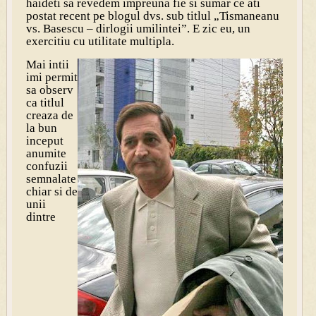
haideti sa revedem impreuna fie si sumar ce ati
postat recent pe blogul dvs. sub titlul „Tismaneanu
vs. Basescu – dirlogii umilintei”. E zic eu, un
exercitiu cu utilitate multipla.
Mai intii
imi permit
sa observ
ca titlul
creaza de
la bun
inceput
anumite
confuzii
semnalate
chiar si de
unii
dintre