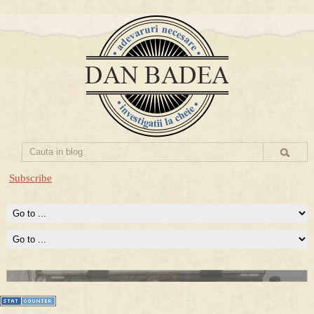
Subscribe
Prima mea carte publicata (Nemira)
Averea Presedintelui: prima lucrare despre controversatele
conturi secrete ale Securitatii.