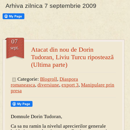
Arhiva zilnica 7 septembrie 2009
PRESA
Permise pentru vânătoarea de porci în costume, cu gulere albe
07
sept.
Atacat din nou de Dorin
Tudoran, Liviu Turcu ripostează
(Ultima parte)
Categorie:
Blogroll
,
Diaspora
romaneasca
,
diversiune
,
export 3
,
Manipulare prin
presa
Domnule Dorin Tudoran,
Ca sa nu ramin la nivelul aprecierilor generale