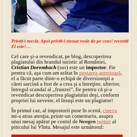
Priviti-i mecla. Apoi priviti-i steaua rosie de pe ceas! reveniti apo
El este!…
Cel care şi-a revendicat, pe blog, descoperirea
plagiatului din brandul turistic al României,
Cristian Dorombach
(
sus
) este un
impostor
. Fie
pentru că, aşa cum am arătat în
postarea anterioară
,
el a făcut parte dintr-o echipă de diversionişti a
cărei sarcină a fost de a crea şi a întreţine, ulterior,
întregul scandal al „frunzei”, fie pentru că şi-a
revendicat descoperirea plagiatului deşi, conform
propriei lui neveste, el însuşi este un plagiator!
În primul caz, al imposturii puse în scenă,
cineva
mi-a atras atenţia, printr-un comentariu, asupra
unui mesaj apărut pe contul de
Neogen
twitter
al
piticului lui Vîntu. Mesajul este următorul: