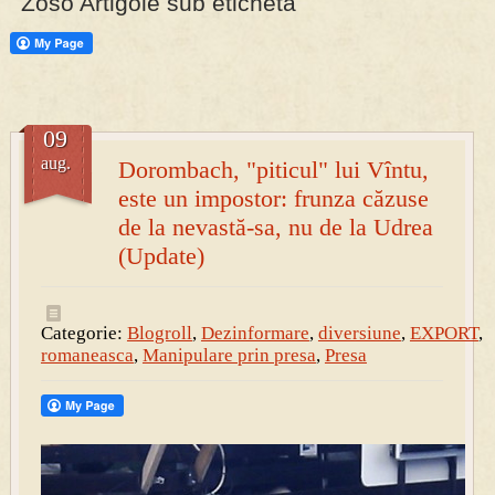
Zoso Artigole sub eticheta
PRESA
Permise pentru vânătoarea de porci în costume, cu gulere albe
09
aug.
Dorombach, "piticul" lui Vîntu,
este un impostor: frunza căzuse
de la nevastă-sa, nu de la Udrea
(Update)
Categorie:
Blogroll
,
Dezinformare
,
diversiune
,
EXPORT
,
romaneasca
,
Manipulare prin presa
,
Presa