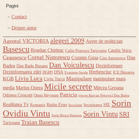
Pagini
Contact
Despre autor
alegeri 2009
Agentul VICTORIA
Avere de politician
Basescu
Bogdan Chirieac
Catalin Voicu
Calin Popescu Tariceanu
Cornel Nistorescu
Ceausescu
Cozmin Gusa
Dan
Crin Antonescu
Dan Voiculescu
Badea
Dezinformare
Dan Radu Rusanu
Dezinformarea zilei
Hrebenciuc
DNA
DGIPI
ICE Dunarea
Evaziune fiscala
Liviu Luca
Manipulare
KGB
manipulare mass
Liviu Turcu
Micile secrete
media
Marius Oprea
Mircea Geoana
Patriciu
Odiseea Crescent
Omar Hayssam
proces Razvan Petrovici Dan Badea
Sorin
Realitatea Tv
Rudas Erno
SIE
Romania
Securitatea
Securitate
Ovidiu Vintu
Sorin Vintu
SRI
Sorin Rosca Stanescu
Traian Basescu
Tariceanu