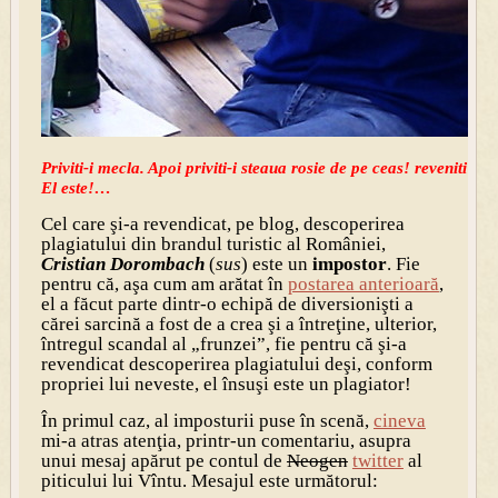
Priviti-i mecla. Apoi priviti-i steaua rosie de pe ceas! reveniti apo
El este!…
Cel care şi-a revendicat, pe blog, descoperirea
plagiatului din brandul turistic al României,
Cristian Dorombach
(
sus
) este un
impostor
. Fie
pentru că, aşa cum am arătat în
postarea anterioară
,
el a făcut parte dintr-o echipă de diversionişti a
cărei sarcină a fost de a crea şi a întreţine, ulterior,
întregul scandal al „frunzei”, fie pentru că şi-a
revendicat descoperirea plagiatului deşi, conform
propriei lui neveste, el însuşi este un plagiator!
În primul caz, al imposturii puse în scenă,
cineva
mi-a atras atenţia, printr-un comentariu, asupra
unui mesaj apărut pe contul de
Neogen
twitter
al
piticului lui Vîntu. Mesajul este următorul: