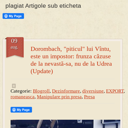
plagiat Artigole sub eticheta
PRESA
Permise pentru vânătoarea de porci în costume, cu gulere albe
09
aug.
Dorombach, "piticul" lui Vîntu,
este un impostor: frunza căzuse
de la nevastă-sa, nu de la Udrea
(Update)
Categorie:
Blogroll
,
Dezinformare
,
diversiune
,
EXPORT
,
romaneasca
,
Manipulare prin presa
,
Presa