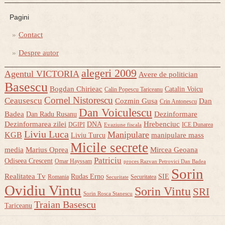
Pagini
Contact
Despre autor
alegeri 2009
Agentul VICTORIA
Avere de politician
Basescu
Bogdan Chirieac
Catalin Voicu
Calin Popescu Tariceanu
Cornel Nistorescu
Ceausescu
Cozmin Gusa
Dan
Crin Antonescu
Dan Voiculescu
Badea
Dezinformare
Dan Radu Rusanu
Dezinformarea zilei
Hrebenciuc
DNA
DGIPI
ICE Dunarea
Evaziune fiscala
Liviu Luca
Manipulare
KGB
manipulare mass
Liviu Turcu
Micile secrete
media
Marius Oprea
Mircea Geoana
Patriciu
Odiseea Crescent
Omar Hayssam
proces Razvan Petrovici Dan Badea
Sorin
Realitatea Tv
Rudas Erno
SIE
Romania
Securitatea
Securitate
Ovidiu Vintu
Sorin Vintu
SRI
Sorin Rosca Stanescu
Traian Basescu
Tariceanu