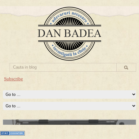
Subscribe
Prima mea carte publicata (Nemira)
Averea Presedintelui: prima lucrare despre controversatele
conturi secrete ale Securitatii.