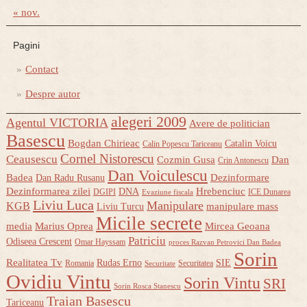
« nov.
Pagini
Contact
Despre autor
alegeri 2009
Agentul VICTORIA
Avere de politician
Basescu
Bogdan Chirieac
Catalin Voicu
Calin Popescu Tariceanu
Cornel Nistorescu
Ceausescu
Cozmin Gusa
Dan
Crin Antonescu
Dan Voiculescu
Badea
Dezinformare
Dan Radu Rusanu
Dezinformarea zilei
Hrebenciuc
DNA
DGIPI
ICE Dunarea
Evaziune fiscala
Liviu Luca
Manipulare
KGB
manipulare mass
Liviu Turcu
Micile secrete
media
Marius Oprea
Mircea Geoana
Patriciu
Odiseea Crescent
Omar Hayssam
proces Razvan Petrovici Dan Badea
Sorin
Realitatea Tv
Rudas Erno
SIE
Romania
Securitatea
Securitate
Ovidiu Vintu
Sorin Vintu
SRI
Sorin Rosca Stanescu
Traian Basescu
Tariceanu