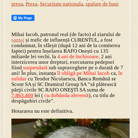
presa
,
Presa
,
Securitate nationala
,
spalare de bani
Mihai Iacob, patronul real (de facto) al ziarului de
șantaj
și trafic de influență CURENTUL, a fost
condamnat, în sfârșit (după 12 ani de la comiterea
faptei) pentru înșelarea RAFO Onești cu 135
miliarde lei vechi, la
4 ani de închisoare,
2 ani
interzicerea unor drepturi, executarea pedepsei
fiind
suspendată
sub supraveghere pe o durată de 7
ani! În plus, instanța
îl obligă pe Mihai Iacob
ca,
în
solidar
cu Teodor Nicolaescu, Banca Română se
Scont SA și SC Dramiral Group SA ”să plătească
părţii civile SC RAFO ONEŞTI SA suma de
7.863.400
lei (
cu dobânda aferentă
), cu titlu de
despăgubiri civile”.
Hotararea nu este definitiva.