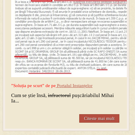
”Soluția pe scurt” de pe
Portalul Instanțelor
Cum se știe însă,
infractorul
pușcăriabilul Mihai
Ia...
Citeste mai mult