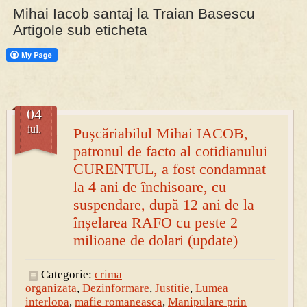
Mihai Iacob santaj la Traian Basescu
Artigole sub eticheta
PRESA
Permise pentru vânătoarea de porci în costume, cu gulere albe
04
iul.
Pușcăriabilul Mihai IACOB,
patronul de facto al cotidianului
CURENTUL, a fost condamnat
la 4 ani de închisoare, cu
suspendare, după 12 ani de la
înșelarea RAFO cu peste 2
milioane de dolari (update)
Categorie:
crima
organizata
,
Dezinformare
,
Justitie
,
Lumea
interlopa
,
mafie romaneasca
,
Manipulare prin