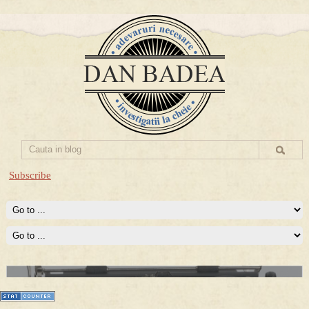
Subscribe
Prima mea carte publicata (Nemira)
Averea Presedintelui: prima lucrare despre controversatele
conturi secrete ale Securitatii.