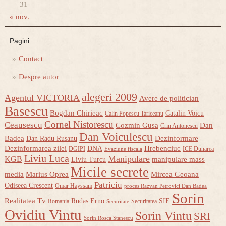
31
« nov.
Pagini
Contact
Despre autor
alegeri 2009
Agentul VICTORIA
Avere de politician
Basescu
Bogdan Chirieac
Catalin Voicu
Calin Popescu Tariceanu
Cornel Nistorescu
Ceausescu
Cozmin Gusa
Dan
Crin Antonescu
Dan Voiculescu
Badea
Dezinformare
Dan Radu Rusanu
Dezinformarea zilei
Hrebenciuc
DNA
DGIPI
ICE Dunarea
Evaziune fiscala
Liviu Luca
Manipulare
KGB
manipulare mass
Liviu Turcu
Micile secrete
media
Marius Oprea
Mircea Geoana
Patriciu
Odiseea Crescent
Omar Hayssam
proces Razvan Petrovici Dan Badea
Sorin
Realitatea Tv
Rudas Erno
SIE
Romania
Securitatea
Securitate
Ovidiu Vintu
Sorin Vintu
SRI
Sorin Rosca Stanescu