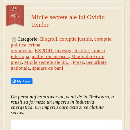
28
sept.
Micile secrete ale lui Ovidiu
Tender
Categorie:
Blogroll
,
coruptie justitie
,
coruptie
politica
,
crima
organizata
,
EXPORT
,
investig
,
Justitie
,
Lumea
interlopa
,
mafie romaneasca
,
Manipulare prin
presa
,
Micile secrete ale lui...
,
Presa
,
Securitate
nationala
,
spalare de bani
Un personaj controversat, venit de la Timisoara, a
reusit sa formeze un imperiu in industria
energetica. Un imperiu care asta zi se clatina
serios.