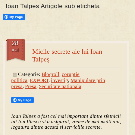
Ioan Talpes Artigole sub eticheta
28
mai
Micile secrete ale lui Ioan
Talpeş
Categorie:
Blogroll
,
coruptie
politica
,
EXPORT
,
investig
,
Manipulare prin
presa
,
Presa
,
Securitate nationala
Ioan Talpes a fost cel mai important dintre sfetnicii
lui Ion Iliescu si a asigurat, vreme de mai multi ani,
legatura dintre acesta si serviciile secrete.