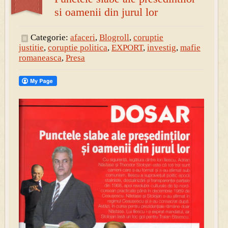
si oamenii din jurul lor
Categorie:
afaceri
,
Blogroll
,
coruptie
justitie
,
coruptie politica
,
EXPORT
,
investig
,
mafie
romaneasca
,
Presa