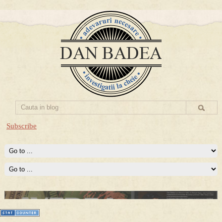
Subscribe
Prima mea carte publicata (Nemira)
Averea Presedintelui: prima lucrare despre controversatele
conturi secrete ale Securitatii.