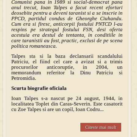
Comunist pana in 1989 si social-democrat pana
anul trecut, Ioan Talpes a facut recent eforturi
deosebite pentru a deveni taranist si a se inscrie in
PPCD, partidul condus de Gheorghe Ciuhandu.
Cum era si firesc, anticorpii fostului PNTCD l-au
respins pe strategul fostului FSN, desi oferta
acestuia era destul de tentanta, in conditiile in
care taranistii au fost, practic, exclusi de pe scena
politica romaneasca.
Talpes sta si la baza declansarii scandalului
Patriciu, el fiind cel care a avizat si a trimis
procurorilor anticoruptie, in 2004, un
memorandum referitor la Dinu Patriciu si
Petromidia.
Scurta biografie oficiala
Ioan Talpes s-a nascut pe 24 august, 1944, in
localitatea Toplet din Caras-Severin. Este casatorit
cu Zoe Talpes si are un copil, Ioan Codru...
Citeste mai mult