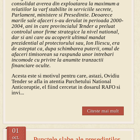
consolidat averea din exploatarea la maximum a
relatiilor la varf stabilite in serviciile secrete,
Parlament, ministere si Presedintie. Deoarece
marile sale afaceri s-au derulat in perioada 2000-
2004, ani in care provincialul Tender a preluat
controlul unor firme strategice la nivel national,
dar si ani care au acoperit ultimul mandat
prezidential al protectorului sau, Ion Iliescu, era
de asteptat ca, dupa schimbarea puterii, omul de
afaceri timisorean sa raspunda unor intrebari
incomode cu privire la anumite tranzactii
financiare oculte.
Acesta este si motivul pentru care, astazi, Ovidiu
Tender se afla in atentia Parchetului National
Anticoruptie, el fiind cercetat in dosarul RAFO si
invi...
Citeste mai mult
01
oct.
Punctele slabe ale presedintilor