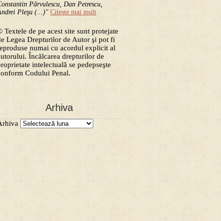
onstantin Pârvulescu, Dan Petrescu,
ndrei Pleşu (...)"
Citeşte mai mult
 Textele de pe acest site sunt protejate
de Legea Drepturilor de Autor şi pot fi
reproduse numai cu acordul explicit al
autorului. Încălcarea drepturilor de
proprietate intelectuală se pedepseşte
conform Codului Penal.
Arhiva
Arhiva