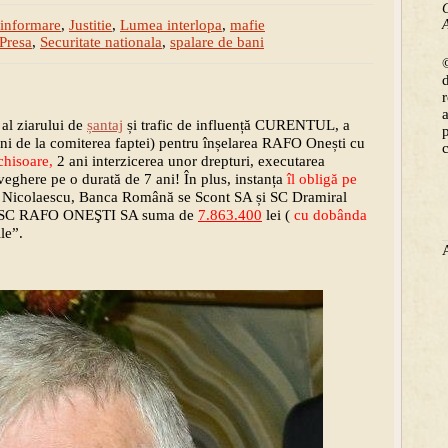
C
A
informare
,
Justitie
,
Lumea interlopa
,
mafie
Presa
,
Securitate nationala
,
spalare de bani
©
 al ziarului de
șantaj
și trafic de influență CURENTUL, a
ani de la comiterea faptei) pentru înșelarea RAFO Onești cu
chisoare,
2 ani interzicerea unor drepturi, executarea
eghere pe o durată de 7 ani! În plus, instanța
îl obligă pe
Nicolaescu, Banca Română se Scont SA și SC Dramiral
ile SC RAFO ONEŞTI SA suma de
7.863.400
lei (
cu dobânda
ile”.