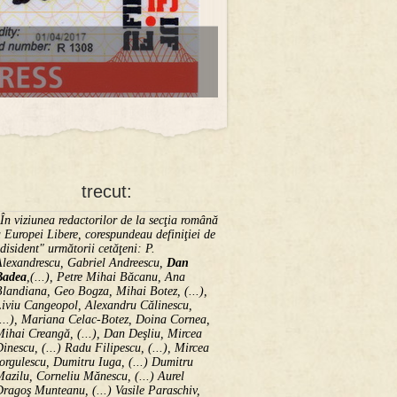
trecut:
În viziunea redactorilor de la secţia română
 Europei Libere, corespundeau definiţiei de
disident" următorii ce­tă­ţeni: P.
Alexandrescu, Gabriel Andreescu,
Dan
Badea
,(...), Petre Mihai Băcanu, Ana
landiana, Geo Bogza, Mihai Botez, (...),
Liviu Cangeopol, Alexandru Călinescu,
...), Mariana Celac-Botez, Doina Cornea,
ihai Creangă, (...), Dan Deşliu, Mircea
inescu, (...) Radu Filipescu, (...), Mircea
orgulescu, Dumitru Iuga, (...) Dumitru
azilu, Corneliu Mănescu, (...) Aurel
ragoş Munteanu, (...) Vasile Paraschiv,