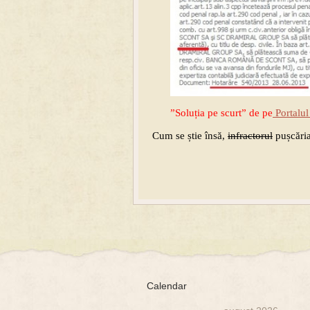
”Soluția pe scurt” de pe
Portalul
Cum se știe însă,
infractorul
pușcăria
Calendar