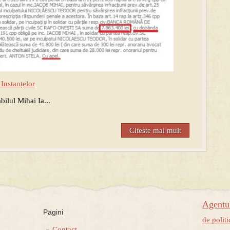
 Instanțelor
bilul Mihai Ia...
Citeste mai mult
Agent
Pagini
de politi
Contact