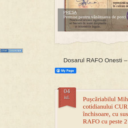
PRESA
Prima mea carte publicata (Nemira)
Permise pentru vânătoarea de porci 
Averea Presedintelui: prima lucrare d
1
2
3
4
5
6
7
Dosarul RAFO Onesti – 
04
iul.
Pușcăriabilul Mih
cotidianului CUR
închisoare, cu su
RAFO cu peste 2 