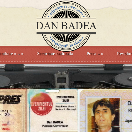
entitare
» »
»
Securitate nationala
Presa
»
»
Revolut