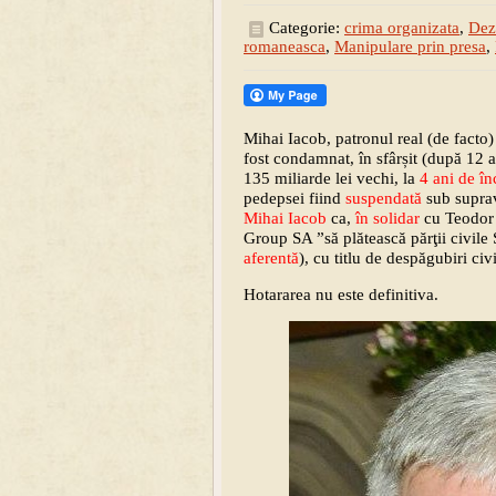
Categorie:
crima organizata
,
Dez
romaneasca
,
Manipulare prin presa
,
Mihai Iacob, patronul real (de facto)
fost condamnat, în sfârșit (după 12 
135 miliarde lei vechi, la
4 ani de în
pedepsei fiind
suspendată
sub suprav
Mihai Iacob
ca,
în solidar
cu Teodor 
Group SA ”să plătească părţii civ
aferentă
), cu titlu de despăgubiri civ
Hotararea nu este definitiva.