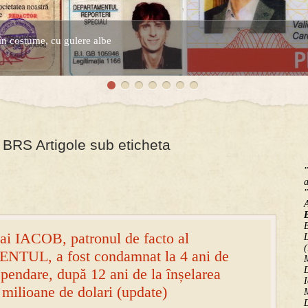
în costume, cu gulere albe
espre controversatele conturi secrete ale Securitatii.
BRS Artigole sub eticheta
"
a
"
B
ai IACOB, patronul de facto al
(
ENTUL, a fost condamnat la 4 ani de
M
D
spendare, după 12 ani de la înșelarea
I
milioane de dolari (update)
M
D