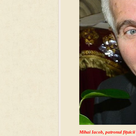
Mihai Iacob, patronul fițuic