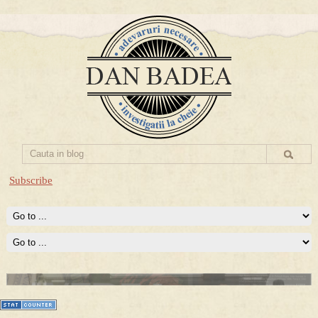
Subscribe
Prima mea carte publicata (Nemira)
Averea Presedintelui: prima lucrare despre controversatele
conturi secrete ale Securitatii.