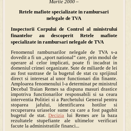
Martie 2000 –
Retele mafiote specializate in rambursari
nelegale de TVA
Inspectorii Corpului de Control al ministrului
finantelor au descoperit Retele mafiote
specializate in rambursari nelegale de TVA
Fenomenul rambursarilor nelegale de TVA s-a
dovedit a fi un „sport national” care, prin modul de
operare al celor implicati, poate fi incadrat in
domeniul crimei organizate. Sute de miliarde de lei
au fost sustrase de la bugetul de stat cu sprijinul
direct si interesat al unor functionari din finante.
Amploarea fenomenului l-a determinat pe ministrul
Decebal Traian Remes sa dispuna masuri drastice
impotriva functionarilor responsabili si sa ceara
interventia Politiei si a Parchetului General pentru
stoparea jafului, identificarea hotilor si
recuperarea uriaselor sume cu care a fost pagubit
bugetul de stat.
Decizia
lui Remes are la baza
rezultatele stupefiante ale ultimelor verificari
facute la administratiile financi...