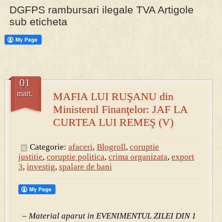
DGFPS rambursari ilegale TVA Artigole
sub eticheta
PRESA
Permise pentru vânătoarea de porci în costume, cu gulere albe
01
mart.
MAFIA LUI RUŞANU din
Ministerul Finanţelor: JAF LA
CURTEA LUI REMEŞ (V)
Categorie:
afaceri
,
Blogroll
,
coruptie
justitie
,
coruptie politica
,
crima organizata
,
export
3
,
investig
,
spalare de bani
– Material aparut in EVENIMENTUL ZILEI DIN 1