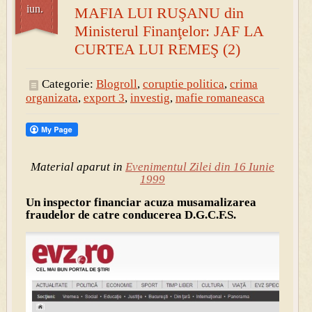
iun.
MAFIA LUI RUŞANU din
Ministerul Finanţelor: JAF LA
CURTEA LUI REMEŞ (2)
Categorie:
Blogroll
,
coruptie politica
,
crima
organizata
,
export 3
,
investig
,
mafie romaneasca
Material aparut in
Evenimentul Zilei din 16 Iunie
1999
Un inspector financiar acuza musamalizarea
fraudelor de catre conducerea D.G.C.F.S.