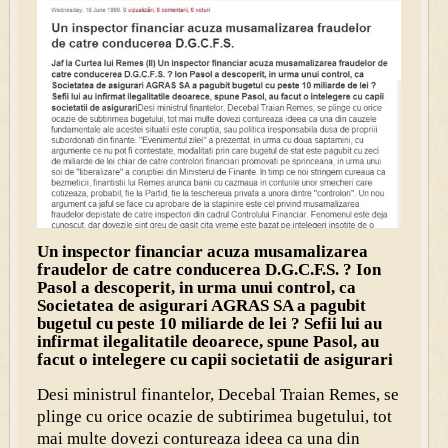
Un inspector financiar acuza musamalizarea
fraudelor de catre conducerea D.G.C.F.S. ? Ion
Pasol a descoperit, in urma unui control, ca
Societatea de asigurari AGRAS SA a pagubit
bugetul cu peste 10 miliarde de lei ? Sefii lui au
infirmat ilegalitatile deoarece, spune Pasol, au
facut o intelegere cu capii societatii de asigurari
Desi ministrul finantelor, Decebal Traian Remes, se
plinge cu orice ocazie de subtirimea bugetului, tot
mai multe dovezi contureaza ideea ca una din