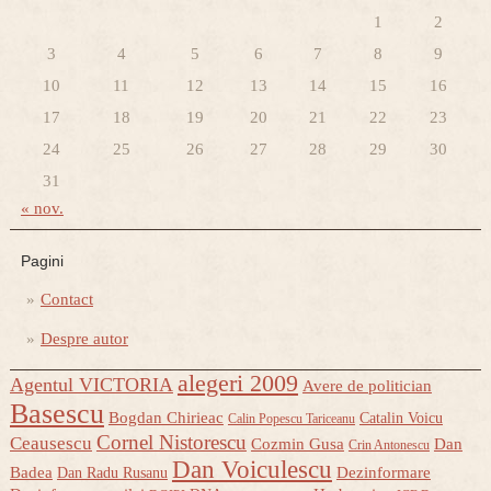
1
2
3
4
5
6
7
8
9
10
11
12
13
14
15
16
17
18
19
20
21
22
23
24
25
26
27
28
29
30
31
« nov.
Pagini
Contact
Despre autor
alegeri 2009
Agentul VICTORIA
Avere de politician
Basescu
Bogdan Chirieac
Catalin Voicu
Calin Popescu Tariceanu
Cornel Nistorescu
Ceausescu
Cozmin Gusa
Dan
Crin Antonescu
Dan Voiculescu
Badea
Dezinformare
Dan Radu Rusanu