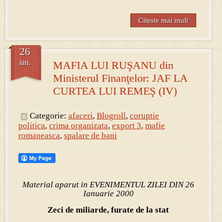
Citeste mai mult
26
ian.
MAFIA LUI RUŞANU din
Ministerul Finanţelor: JAF LA
CURTEA LUI REMEŞ (IV)
Categorie:
afaceri
,
Blogroll
,
coruptie
politica
,
crima organizata
,
export 3
,
mafie
romaneasca
,
spalare de bani
Material aparut in EVENIMENTUL ZILEI DIN 26
Ianuarie 2000
Zeci de miliarde, furate de la stat