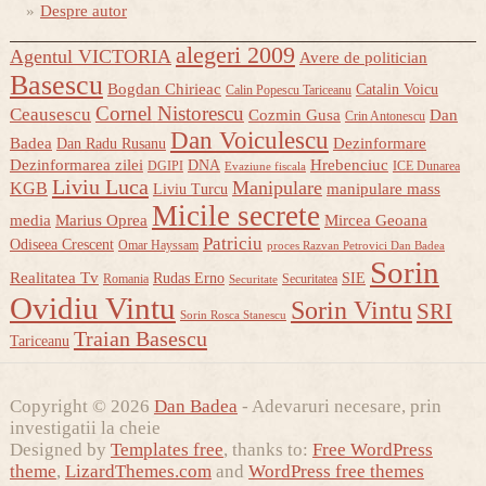
Despre autor
alegeri 2009
Agentul VICTORIA
Avere de politician
Basescu
Bogdan Chirieac
Catalin Voicu
Calin Popescu Tariceanu
Cornel Nistorescu
Ceausescu
Cozmin Gusa
Dan
Crin Antonescu
Dan Voiculescu
Badea
Dezinformare
Dan Radu Rusanu
Dezinformarea zilei
Hrebenciuc
DNA
DGIPI
ICE Dunarea
Evaziune fiscala
Liviu Luca
Manipulare
KGB
manipulare mass
Liviu Turcu
Micile secrete
media
Marius Oprea
Mircea Geoana
Patriciu
Odiseea Crescent
Omar Hayssam
proces Razvan Petrovici Dan Badea
Sorin
Realitatea Tv
Rudas Erno
SIE
Romania
Securitatea
Securitate
Ovidiu Vintu
Sorin Vintu
SRI
Sorin Rosca Stanescu
Traian Basescu
Tariceanu
Copyright © 2026
Dan Badea
- Adevaruri necesare, prin
investigatii la cheie
Designed by
Templates free
, thanks to:
Free WordPress
theme
,
LizardThemes.com
and
WordPress free themes