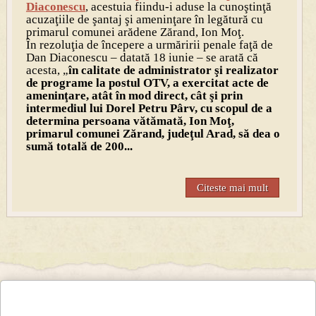
Diaconescu
, acestuia fiindu-i aduse la cunoştinţă
acuzaţiile de şantaj şi ameninţare în legătură cu
primarul comunei arădene Zărand, Ion Moţ.
În rezoluţia de începere a urmăririi penale faţă de
Dan Diaconescu – datată 18 iunie – se arată că
acesta, „
în calitate de administrator şi realizator
de programe la postul OTV, a exercitat acte de
ameninţare, atât în mod direct, cât şi prin
intermediul lui Dorel Petru Pârv, cu scopul de a
determina persoana vătămată, Ion Moţ,
primarul comunei Zărand, judeţul Arad, să dea o
sumă totală de 200...
Citeste mai mult