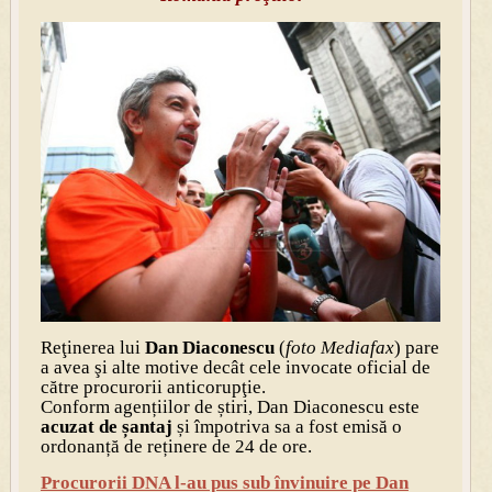
Reţinerea lui
Dan Diaconescu
(
foto Mediafax
) pare
a avea şi alte motive decât cele invocate oficial de
către procurorii anticorupţie.
Conform agențiilor de știri, Dan Diaconescu este
acuzat de șantaj
și împotriva sa a fost emisă o
ordonanță de reținere de 24 de ore.
Procurorii DNA l-au pus sub învinuire pe Dan