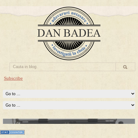
Subscribe
Prima mea carte publicata (Nemira)
Averea Presedintelui: prima lucrare despre controversatele
conturi secrete ale Securitatii.