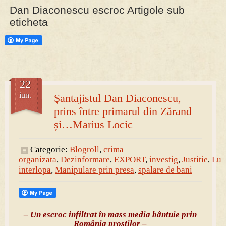
Dan Diaconescu escroc Artigole sub
eticheta
PRESA
Permise pentru vânătoarea de porci în costume, cu gulere albe
22
iun.
Şantajistul Dan Diaconescu,
prins între primarul din Zărand
și…Marius Locic
Categorie:
Blogroll
,
crima
organizata
,
Dezinformare
,
EXPORT
,
investig
,
Justitie
,
Lu
interlopa
,
Manipulare prin presa
,
spalare de bani
– Un escroc infiltrat în mass media bântuie prin
România proştilor –