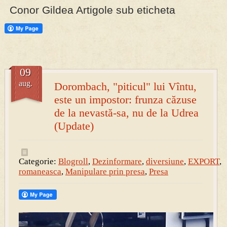
Conor Gildea Artigole sub eticheta
09
aug.
Dorombach, "piticul" lui Vîntu,
este un impostor: frunza căzuse
de la nevastă-sa, nu de la Udrea
(Update)
Categorie:
Blogroll
,
Dezinformare
,
diversiune
,
EXPORT
,
romaneasca
,
Manipulare prin presa
,
Presa