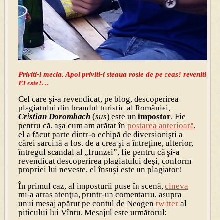
Priviti-i mecla. Apoi priviti-i steaua rosie de pe ceas! reveniti apo
El este!…
Cel care şi-a revendicat, pe blog, descoperirea
plagiatului din brandul turistic al României,
Cristian Dorombach
(
sus
) este un
impostor
. Fie
pentru că, aşa cum am arătat în
postarea anterioară
,
el a făcut parte dintr-o echipă de diversionişti a
cărei sarcină a fost de a crea şi a întreţine, ulterior,
întregul scandal al „frunzei”, fie pentru că şi-a
revendicat descoperirea plagiatului deşi, conform
propriei lui neveste, el însuşi este un plagiator!
În primul caz, al imposturii puse în scenă,
cineva
mi-a atras atenţia, printr-un comentariu, asupra
unui mesaj apărut pe contul de
Neogen
twitter
al
piticului lui Vîntu. Mesajul este următorul: