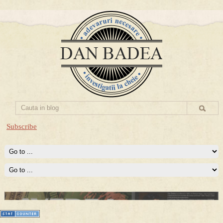
Subscribe
Prima mea carte publicata (Nemira)
Averea Presedintelui: prima lucrare despre controversatele
conturi secrete ale Securitatii.