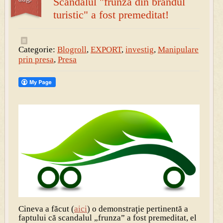
Scandalul "frunza din brandul
turistic" a fost premeditat!
Categorie:
Blogroll
,
EXPORT
,
investig
,
Manipulare
prin presa
,
Presa
Cineva a făcut (
aici
) o demonstraţie pertinentă a
faptului că scandalul „frunza” a fost premeditat, el