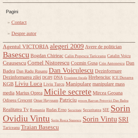
Pagini
Contact
Despre autor
alegeri 2009
Agentul VICTORIA
Avere de politician
Basescu
Bogdan Chirieac
Catalin Voicu
Calin Popescu Tariceanu
Cornel Nistorescu
Ceausescu
Cozmin Gusa
Dan
Crin Antonescu
Dan Voiculescu
Badea
Dezinformare
Dan Radu Rusanu
Dezinformarea zilei
Hrebenciuc
DNA
DGIPI
ICE Dunarea
Evaziune fiscala
Liviu Luca
Manipulare
KGB
manipulare mass
Liviu Turcu
Micile secrete
media
Marius Oprea
Mircea Geoana
Patriciu
Odiseea Crescent
Omar Hayssam
proces Razvan Petrovici Dan Badea
Sorin
Realitatea Tv
Rudas Erno
SIE
Romania
Securitatea
Securitate
Ovidiu Vintu
Sorin Vintu
SRI
Sorin Rosca Stanescu
Traian Basescu
Tariceanu