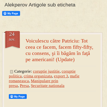
Alekperov Artigole sub eticheta
24
nov.
Voiculescu către Patriciu: Tot
ceea ce facem, facem fifty-fifty,
cu consens, şi îi băgăm în faţă
pe americani! (Update)
Categorie:
coruptie justitie
,
coruptie
politica
,
crima organizata
,
export 3
,
mafie
romaneasca
,
Manipulare prin
presa
,
Presa
,
Securitate nationala