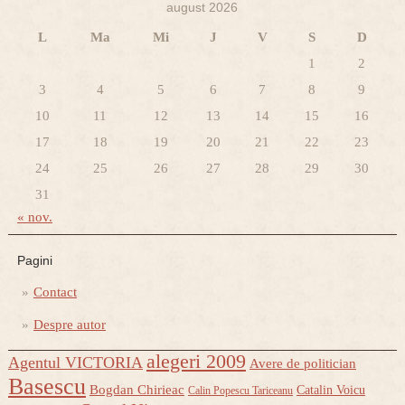
august 2026
L
Ma
Mi
J
V
S
D
1
2
3
4
5
6
7
8
9
10
11
12
13
14
15
16
17
18
19
20
21
22
23
24
25
26
27
28
29
30
31
« nov.
Pagini
Contact
Despre autor
alegeri 2009
Agentul VICTORIA
Avere de politician
Basescu
Bogdan Chirieac
Catalin Voicu
Calin Popescu Tariceanu