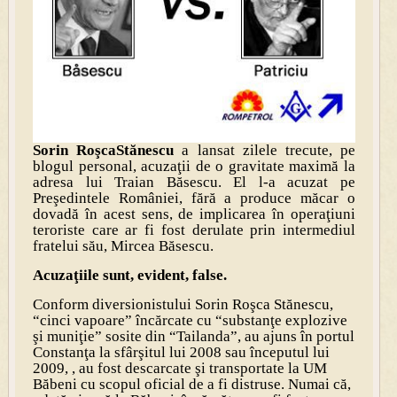
Sorin RoşcaStănescu
a lansat zilele trecute, pe
blogul personal, acuzaţii de o gravitate maximă la
adresa lui Traian Băsescu. El l-a acuzat pe
Preşedintele României, fără a produce măcar o
dovadă în acest sens, de implicarea în operaţiuni
teroriste care ar fi fost derulate prin intermediul
fratelui său, Mircea Băsescu.
Acuzaţiile sunt, evident, false.
Conform diversionistului Sorin Roşca Stănescu,
“
cinci vapoare
” încărcate cu “
substanţe explozive
şi muniţie
” sosite din “
Tailanda
”, au ajuns în portul
Constanţa la sfârşitul lui 2008 sau începutul lui
2009, , au fost descarcate şi transportate la UM
Băbeni cu scopul oficial de a fi distruse. Numai că,