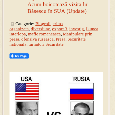
Acum boicotează vizita lui
Băsescu în SUA (Update)
Categorie:
Blogroll
,
crima
organizata
,
diversiune
,
export 3
,
investig
,
Lumea
interlopa
,
mafie romaneasca
,
Manipulare prin
presa
,
ofensiva ruseasca
,
Presa
,
Securitate
nationala
,
turnatori Securitate