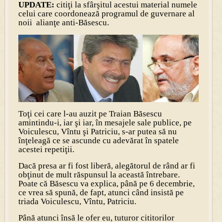
UPDATE:
citiţi la sfârşitul acestui material numele
celui care coordonează programul de guvernare al
noii alianţe anti-Băsescu.
Toţi cei care l-au auzit pe Traian Băsescu
amintindu-i, iar şi iar, în mesajele sale publice, pe
Voiculescu, Vîntu şi Patriciu, s-ar putea să nu
înţeleagă ce se ascunde cu adevărat în spatele
acestei repetiţii.
Dacă presa ar fi fost liberă, alegătorul de rând ar fi
obţinut de mult răspunsul la această întrebare.
Poate că Băsescu va explica, până pe 6 decembrie,
ce vrea să spună, de fapt, atunci când insistă pe
triada Voiculescu, Vîntu, Patriciu.
Până atunci însă le ofer eu, tuturor cititorilor