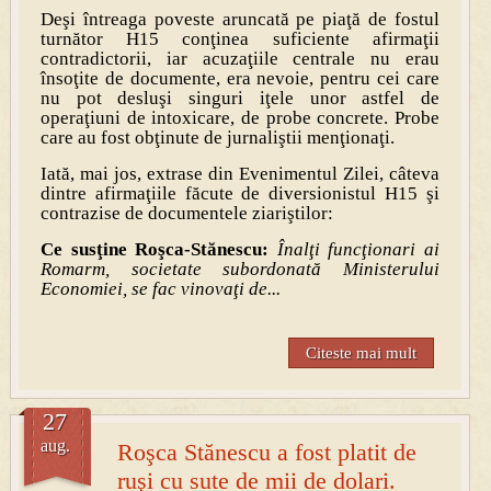
Deşi întreaga poveste aruncată pe piaţă de fostul
turnător H15 conţinea suficiente afirmaţii
contradictorii, iar acuzaţiile centrale nu erau
însoţite de documente, era nevoie, pentru cei care
nu pot desluşi singuri iţele unor astfel de
operaţiuni de intoxicare, de probe concrete. Probe
care au fost obţinute de jurnaliştii menţionaţi.
Iată, mai jos, extrase din Evenimentul Zilei, câteva
dintre afirmaţiile făcute de diversionistul H15 şi
contrazise de documentele ziariştilor:
Ce susţine Roşca-Stănescu:
Înalţi funcţionari ai
Romarm, societate subordonată Ministerului
Economiei, se fac vinovaţi de...
Citeste mai mult
27
aug.
Roşca Stănescu a fost platit de
ruşi cu sute de mii de dolari.