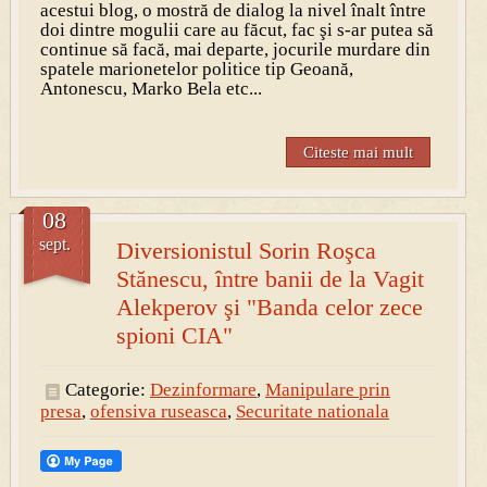
acestui blog, o mostră de dialog la nivel înalt între
doi dintre mogulii care au făcut, fac şi s-ar putea să
continue să facă, mai departe, jocurile murdare din
spatele marionetelor politice tip Geoană,
Antonescu, Marko Bela etc...
Citeste mai mult
08
sept.
Diversionistul Sorin Roşca
Stănescu, între banii de la Vagit
Alekperov şi "Banda celor zece
spioni CIA"
Categorie:
Dezinformare
,
Manipulare prin
presa
,
ofensiva ruseasca
,
Securitate nationala