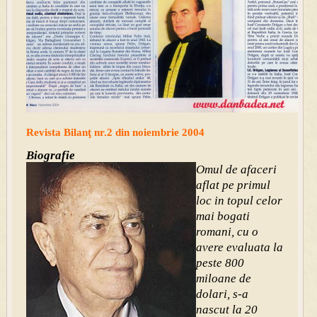
Revista Bilanţ nr.2 din noiembrie 2004
Biografie
Omul de afaceri
aflat pe primul
loc in topul celor
mai bogati
romani, cu o
avere evaluata la
peste 800
miloane de
dolari, s-a
nascut la 20