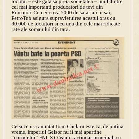
locului – este gata sa preia societatea – unul dintre
cei mai importanti producatori de tevi din
Romania. Cu cei circa 5000 de salariati ai sai,
PetroTub asigura supravietuirea acestui oras cu
80.000 de locuitori si cu una din cele mai ridicate
rate ale somajului din tara.
Ceea ce n-a anuntat Ioan Chelaru este ca, de putina
vreme, imperiul Gelsor nu ii mai apartine
“parintelui” FNI, S.O.Vantu, actionar principal, cu