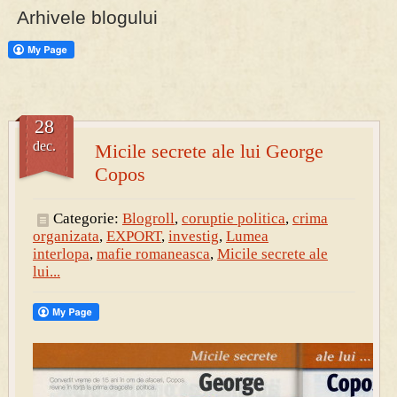
Arhivele blogului
PRESA
Permise pentru vânătoarea de porci în costume, cu gulere albe
28
dec.
Micile secrete ale lui George
Copos
Categorie:
Blogroll
,
coruptie politica
,
crima
organizata
,
EXPORT
,
investig
,
Lumea
interlopa
,
mafie romaneasca
,
Micile secrete ale
lui...