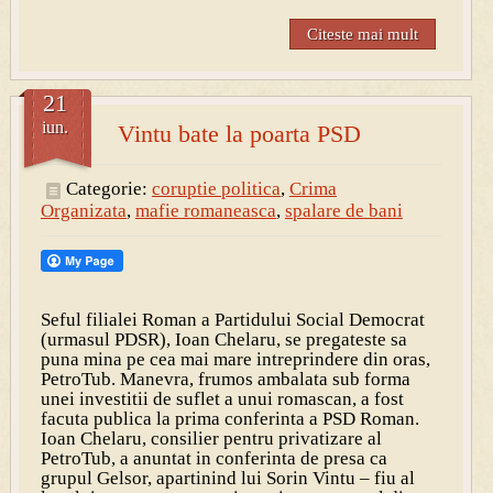
Citeste mai mult
21
iun.
Vintu bate la poarta PSD
Categorie:
coruptie politica
,
Crima
Organizata
,
mafie romaneasca
,
spalare de bani
Seful filialei Roman a Partidului Social Democrat
(urmasul PDSR), Ioan Chelaru, se pregateste sa
puna mina pe cea mai mare intreprindere din oras,
PetroTub. Manevra, frumos ambalata sub forma
unei investitii de suflet a unui romascan, a fost
facuta publica la prima conferinta a PSD Roman.
Ioan Chelaru, consilier pentru privatizare al
PetroTub, a anuntat in conferinta de presa ca
grupul Gelsor, apartinind lui Sorin Vintu – fiu al