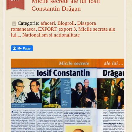
Micile secrete ale lui Iosif
Constantin Drăgan
Categorie:
afaceri
,
Blogroll
,
Diaspora
romaneasca
,
EXPORT
,
export 3
,
Micile secrete ale
lui...
,
Nationalism si nationalitate