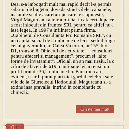
Desi s-a imbogatit mult mai rapid decit i-a permis
salariul de bugetar, dovada stind vilele, cabanele,
masinile si alte acareturi pe care le stapineste,
Virgil Magureanu a intrat oficial in afaceri dupa ce
a fost inlocuit din fruntea SRI, pentru ca altfel nu-l
lasa legea. In 1997 a infiintat prima firma,
„Cabinetul de Consultanta Pro Romania SRL”, cu
un capital social de 2 milioane de lei si sediul linga
cel al guvernului, in Calea Victoriei, nr.155, bloc
D1, tronson 6. Obiectul de activitate – „consultari
pentru afaceri si management”, precum si „alte
forme de invatamint”. Oficial, un an mai tirziu, la o
cifra de afaceri de 619,5 milioane lei, a reusit un
profit brut de 36,2 milioane lei. Bani din care,
evident, n-ar fi putut plati nici gardul celebrei sale
vile de la Giurtelecul Hododului. Magureanu si-a
extins insa pravalia, intrind in combinatie cu
chinezii...
Citeste mai mult
01