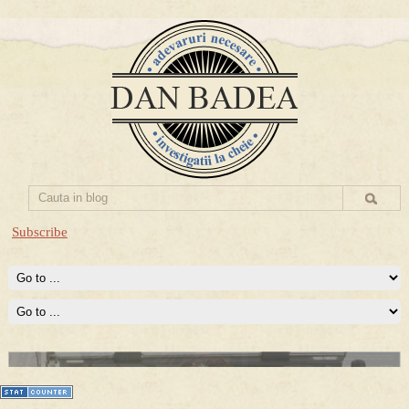
Subscribe
Prima mea carte publicata (Nemira)
Averea Presedintelui: prima lucrare despre controversatele
conturi secrete ale Securitatii.