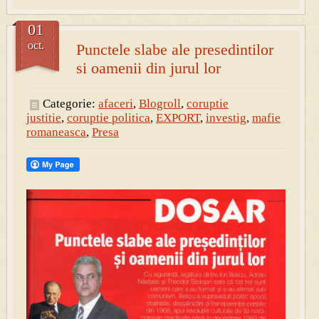
01
oct.
Punctele slabe ale presedintilor
si oamenii din jurul lor
Categorie:
afaceri
,
Blogroll
,
coruptie
justitie
,
coruptie politica
,
EXPORT
,
investig
,
mafie
romaneasca
,
Presa