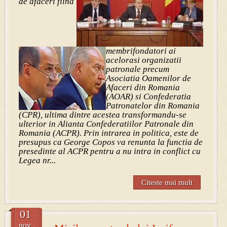
de afaceri fiind
membrifondatori ai
acelorasi organizatii
patronale precum
Asociatia Oamenilor de
Afaceri din Romania
(AOAR) si Confederatia
Patronatelor din Romania
(CPR), ultima dintre acestea transformandu-se
ulterior in Alianta Confederatiilor Patronale din
Romania (ACPR). Prin intrarea in politica, este de
presupus ca George Copos va renunta la functia de
presedinte al ACPR pentru a nu intra in conflict cu
Legea nr...
Citeste mai mult
01
nov.