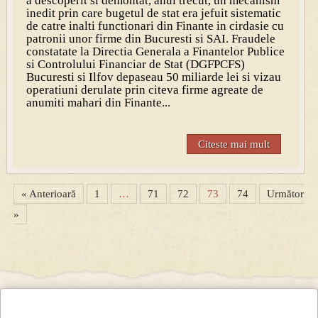
a descoperit si demontat, anul trecut, un mecanism
inedit prin care bugetul de stat era jefuit sistematic
de catre inalti functionari din Finante in cirdasie cu
patronii unor firme din Bucuresti si SAI. Fraudele
constatate la Directia Generala a Finantelor Publice
si Controlului Financiar de Stat (DGFPCFS)
Bucuresti si Ilfov depaseau 50 miliarde lei si vizau
operatiuni derulate prin citeva firme agreate de
anumiti mahari din Finante...
Citeste mai mult
« Anterioară
1
…
71
72
73
74
Următor
»