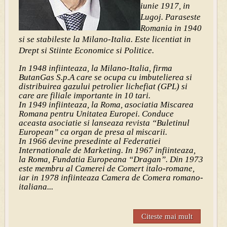
iunie 1917, in
Lugoj. Paraseste
Romania in 1940
si se stabileste la Milano-Italia. Este licentiat in
Drept si Stiinte Economice si Politice.
In 1948 infiinteaza, la Milano-Italia, firma
ButanGas S.p.A care se ocupa cu imbutelierea si
distribuirea gazului petrolier lichefiat (GPL) si
care are filiale importante in 10 tari.
In 1949 infiinteaza, la Roma, asociatia Miscarea
Romana pentru Unitatea Europei. Conduce
aceasta asociatie si lanseaza revista “Buletinul
European” ca organ de presa al miscarii.
In 1966 devine presedinte al Federatiei
Internationale de Marketing. In 1967 infiinteaza,
la Roma, Fundatia Europeana “Dragan”. Din 1973
este membru al Camerei de Comert italo-romane,
iar in 1978 infiinteaza Camera de Comera romano-
italiana...
Citeste mai mult