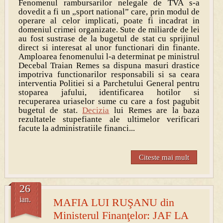
Fenomenul rambursarilor nelegale de TVA s-a
dovedit a fi un „sport national” care, prin modul de
operare al celor implicati, poate fi incadrat in
domeniul crimei organizate. Sute de miliarde de lei
au fost sustrase de la bugetul de stat cu sprijinul
direct si interesat al unor functionari din finante.
Amploarea fenomenului l-a determinat pe ministrul
Decebal Traian Remes sa dispuna masuri drastice
impotriva functionarilor responsabili si sa ceara
interventia Politiei si a Parchetului General pentru
stoparea jafului, identificarea hotilor si
recuperarea uriaselor sume cu care a fost pagubit
bugetul de stat.
Decizia
lui Remes are la baza
rezultatele stupefiante ale ultimelor verificari
facute la administratiile financi...
Citeste mai mult
26
ian.
MAFIA LUI RUŞANU din
Ministerul Finanţelor: JAF LA