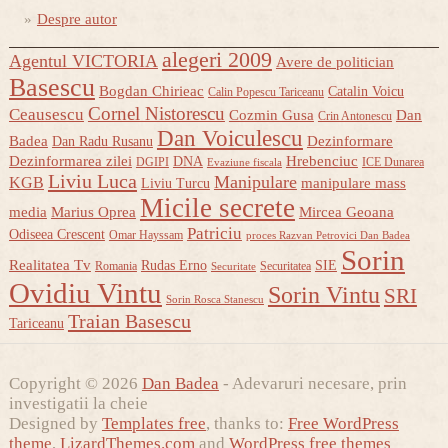
Despre autor
alegeri 2009
Agentul VICTORIA
Avere de politician
Basescu
Bogdan Chirieac
Catalin Voicu
Calin Popescu Tariceanu
Cornel Nistorescu
Ceausescu
Cozmin Gusa
Dan
Crin Antonescu
Dan Voiculescu
Badea
Dezinformare
Dan Radu Rusanu
Dezinformarea zilei
Hrebenciuc
DNA
DGIPI
ICE Dunarea
Evaziune fiscala
Liviu Luca
Manipulare
KGB
manipulare mass
Liviu Turcu
Micile secrete
media
Marius Oprea
Mircea Geoana
Patriciu
Odiseea Crescent
Omar Hayssam
proces Razvan Petrovici Dan Badea
Sorin
Realitatea Tv
Rudas Erno
SIE
Romania
Securitatea
Securitate
Ovidiu Vintu
Sorin Vintu
SRI
Sorin Rosca Stanescu
Traian Basescu
Tariceanu
Copyright © 2026
Dan Badea
- Adevaruri necesare, prin
investigatii la cheie
Designed by
Templates free
, thanks to:
Free WordPress
theme
,
LizardThemes.com
and
WordPress free themes