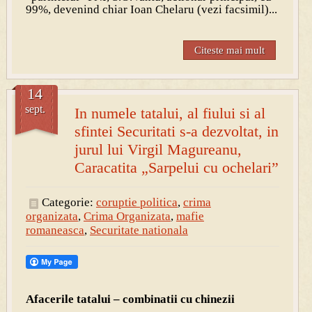
99%, devenind chiar Ioan Chelaru (vezi facsimil)...
Citeste mai mult
14
sept.
In numele tatalui, al fiului si al
sfintei Securitati s-a dezvoltat, in
jurul lui Virgil Magureanu,
Caracatita „Sarpelui cu ochelari”
Categorie:
coruptie politica
,
crima
organizata
,
Crima Organizata
,
mafie
romaneasca
,
Securitate nationala
Afacerile tatalui – combinatii cu chinezii