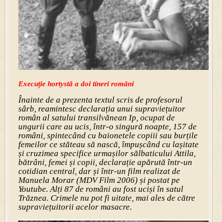
Execuție hortystă a doi tineri români
Înainte de a prezenta textul scris de profesorul
sârb, reamintesc declarația unui supraviețuitor
român al satului transilvănean Ip, ocupat de
ungurii care au ucis, într-o singură noapte, 157 de
români, spintecând cu baionetele copiii sau burțile
femeilor ce stăteau să nască, împușcând cu lașitate
și cruzimea specifice urmașilor sălbaticului Attila,
bătrâni, femei și copii, declarație apărută într-un
cotidian central, dar și într-un film realizat de
Manuela Morar (MDV Film 2006) și postat pe
Youtube. Alți 87 de români au fost uciși în satul
Trăznea. Crimele nu pot fi uitate, mai ales de către
supraviețuitorii acelor masacre.