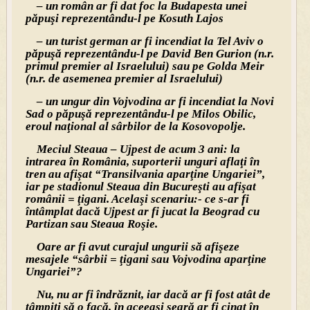
– un român ar fi dat foc la Budapesta unei
păpuşi reprezentându-l pe Kosuth Lajos
– un turist german ar fi incendiat la Tel Aviv o
păpuşă reprezentându-l pe David Ben Gurion (n.r.
primul premier al Israelului) sau pe Golda Meir
(n.r. de asemenea premier al Israelului)
– un ungur din Vojvodina ar fi incendiat la Novi
Sad o păpuşă reprezentându-l pe Milos Obilic,
eroul naţional al sârbilor de la Kosovopolje.
Meciul Steaua – Ujpest de acum 3 ani: la
intrarea în România, suporterii unguri aflaţi în
tren au afişat “Transilvania aparţine Ungariei”,
iar pe stadionul Steaua din Bucureşti au afişat
românii = ţigani. Acelaşi scenariu:- ce s-ar fi
întâmplat dacă Ujpest ar fi jucat la Beograd cu
Partizan sau Steaua Roşie.
Oare ar fi avut curajul ungurii să afişeze
mesajele “sârbii = ţigani sau Vojvodina aparţine
Ungariei”?
Nu, nu ar fi îndrăznit, iar dacă ar fi fost atât de
tâmpiţi să o facă, în aceeaşi seară ar fi cinat în