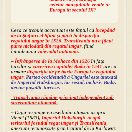
cetelor mongoloide venite în
Europa în secolul IX?
Ceea ce trebuie accentuat este faptul că
începând
de la Ştefan cel Sfânt şi până la dispariţia
regatului ungar în 1526
,
Transilvania nu a făcut
parte niciodată din regatul ungar
, fiind
întotdeauna
voievodat autonom.
–
Înfrângerea de la Mohacs din 1526
în faţa
turcilor şi
cucerirea capitalei Buda în 1541
are ca
urmare
dispariţia de pe harta Europei a regatului
ungar
.
Partea occidentală a Ungariei este anexată
de Imperiul Habsburgic, iar restul, inclusiv Buda,
devine paşalâc turcesc.
Transilvania rămâne principat independent sub
suzeranitate otomană.
– După respingerea asediului otoman asupra
Vienei (1683)
, Imperiul Habsburgic ocupă
teritoriul fostului regat ungar şi Transilvania
,
anexiuni recunoscute prin tratatul de la Karlowitz