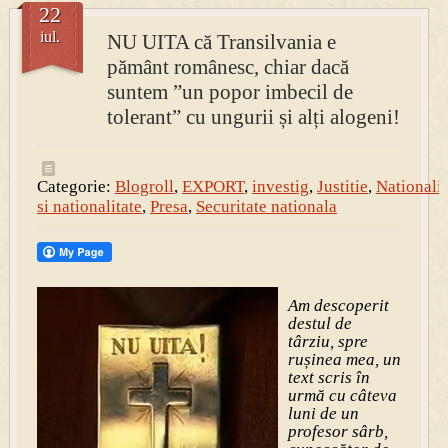
22
iul.
NU UITA că Transilvania e
pământ românesc, chiar dacă
suntem ”un popor imbecil de
tolerant” cu ungurii și alți alogeni!
Categorie:
Blogroll
,
EXPORT
,
investig
,
Justitie
,
Nationali
si nationalitate
,
Presa
,
Securitate nationala
Am descoperit
destul de
târziu, spre
rușinea mea, un
text scris în
urmă cu câteva
luni de un
profesor sârb,