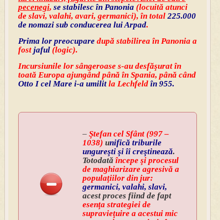
pecenegi
,
se stabilesc în Panonia
(locuită atunci
de slavi, valahi, avari, germanici), în total
225.000
de nomazi sub conducerea lui Arpad
.
Prima lor preocupare
după stabilirea în Panonia a
fost
jaful
(logic).
Incursiunile lor sângeroase s-au desfăşurat în
toată Europa ajungând până în Spania, până când
Otto I cel Mare i-a umilit
la Lechfeld
în 955.
–
Ştefan cel Sfânt (997 –
1038)
u
nifică triburile
ungureşti şi îi creştinează
.
Totodată
începe şi procesul
de maghiarizare agresivă a
populaţiilor din jur:
germanici, valahi, slavi,
acest proces fiind de fapt
esenţa strategiei de
supravieţuire a acestui mic