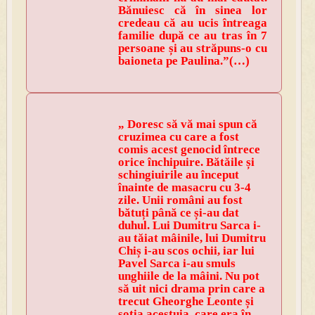
Bănuiesc că în sinea lor
credeau că au ucis întreaga
familie după ce au tras în 7
persoane și au străpuns-o cu
baioneta pe Paulina.”(…)
„ Doresc să vă mai spun că
cruzimea cu care a fost
comis acest genocid întrece
orice închipuire. Bătăile și
schingiuirile au început
înainte de masacru cu 3-4
zile. Unii români au fost
bătuți până ce și-au dat
duhul. Lui Dumitru Sarca i-
au tăiat mâinile, lui Dumitru
Chiș i-au scos ochii, iar lui
Pavel Sarca i-au smuls
unghiile de la mâini. Nu pot
să uit nici drama prin care a
trecut Gheorghe Leonte și
soția acestuia, care era în