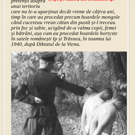
pretenții asupra
unui teritoriu
care nu le-a aparținut decât vreme de câțiva ani,
timp î
n care au procedat precum hoardele mongole
când cucereau vreun cătun din pustă și-l treceau
prin foc și sabie, ucigând de-a valma copii, femei
și bătrâni, așa cum au procedat hoardele hortyste
în satele românești Ip și Trăsnea, în toamna lui
1940, după Diktatul de la Viena.