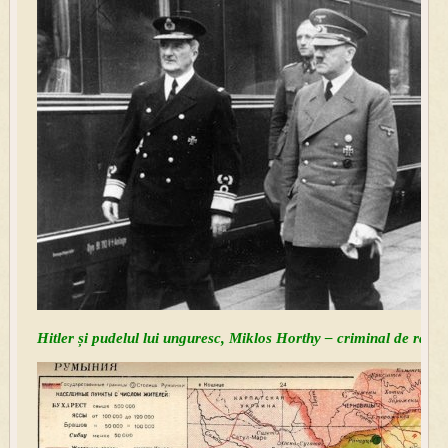
Hitler și pudelul lui unguresc, Miklos Horthy – criminal de războ