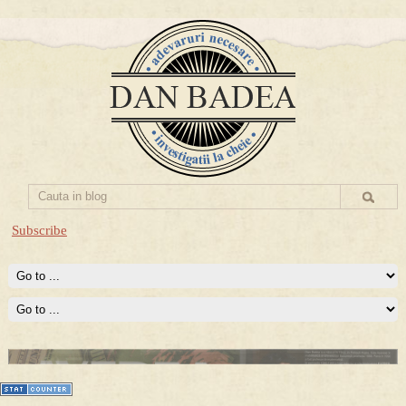
Subscribe
Prima mea carte publicata (Nemira)
Averea Presedintelui: prima lucrare despre controversatele
conturi secrete ale Securitatii.