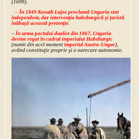
(1699).
–
În 1849 Kosuth Lajos proclamă Ungaria stat
independent, dar intervenţia habsburgică şi ţaristă
înăbuşă această pretenţie
.
–
În urma pactului dualist din 1867, Ungaria
devine regat în cadrul imperiului Habsburgic
(numit din acel moment
imperiul Austro-Ungar
),
având constituţie proprie şi o oarecare autonomie.