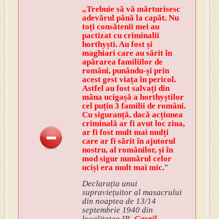
„Trebuie să vă mărturisesc
adevărul până la capăt. Nu
toți consătenii mei au
pactizat cu criminalii
horthyști. Au fost și
maghiari care au sărit în
apărarea familiilor de
români, punându-și prin
acest gest viața în pericol.
Astfel au fost salvați din
mâna ucigașă a horthyștilor
cel puțin 3 familii de români.
Cu siguranță, dacă acțiunea
criminală ar fi avut loc ziua,
ar fi fost mult mai mulți
care ar fi sărit în ajutorul
nostru, al românilor, și în
mod sigur numărul celor
uciși era mult mai mic.
”
Declarația unui
supraviețuitor al masacrului
din noaptea de 13/14
septembrie 1940 din
localitatea IP,
Gavril