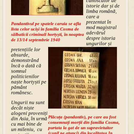
cunoscător de
istorie dar și de
limba română,
care a
prezentat în
Pandantivul pe spatele caruia se afla
mod magistral
lista celor uciși în familia Cosma de
adevărul
sălbaticii criminali hortyști, în noaptea
despre istoria
de 13/14 septembrie 1940
ungurilor și
pretențiile lor
absurde,
demonstrând
încă o dată că
somnul
politicienilor
naște hortyști pe
pământ
românesc.
Ungurii nu sunt
decât niște
alogeni proveniți
Plăcuța (pandantiv), pe care au fost
din Asia, în urmă
consemnați morții din familia Cosma,
cu mai bine de
purtata la gat de un supravietuitor
un mileniu, cu
(copil pe atunci) din localitatea Ip.