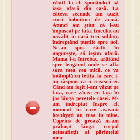
răstit la el, spunându-i să
iasă afară din casă. La
câteva secunde am auzit
cinci bubuituri de armă.
Atunci am știut că l-au
împușcat pe tata. Imediat au
năvălit în casă trei soldați,
îndreptând puștile spre noi.
Ne-au spus răstit în
ungurește, să ieșim afară.
Mama i-a întrebat, arătând
spre leagănul unde se afla
sora mea cea mică, ce va
întâmplă cu fetița, la care i-
au răspuns ca o crească ei.
Când am ieșit l-am văzut pe
tata, care zăcea cu fața în
jos lângă peretele casei. M-
am îndreptat înspre el,
moment în care asasinii
horthyști au tras în mine.
Cuprins de groază m-am
prăbușit lângă corpul
neînsuflețit al părintelui
meu.