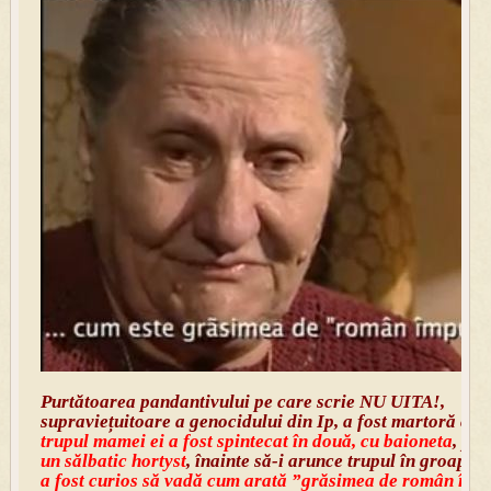
Purtătoarea pandantivului pe care scrie NU UITA!,
supraviețuitoare a genocidului din Ip, a fost martoră cân
trupul mamei ei a fost spintecat în două, cu baioneta
, pen
un sălbatic hortyst
, înainte să-i arunce trupul în groapa
a fost curios să vadă cum arată ”grăsimea de român împu