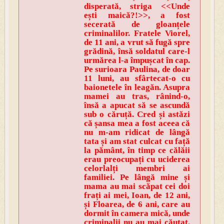
disperată, striga <<Unde
ești maică?!>>, a fost
secerată de gloanțele
criminalilor. Fratele Viorel,
de 11 ani, a vrut să fugă spre
grădină, însă soldatul care-l
urmărea l-a împușcat în cap.
Pe surioara Paulina, de doar
11 luni, au sfârtecat-o cu
baionetele în leagăn. Asupra
mamei au tras, rânind-o,
însă a apucat să se ascundă
sub o căruță. Cred și astăzi
că șansa mea a fost aceea că
nu m-am ridicat de lângă
tata și am stat culcat cu față
la pământ, în timp ce călăii
erau preocupați cu uciderea
celorlalți membri ai
familiei. Pe lângă mine și
mama au mai scăpat cei doi
frați ai mei, Ioan, de 12 ani,
și Floarea, de 6 ani, care au
dormit în camera mică, unde
criminalii nu au mai căutat.