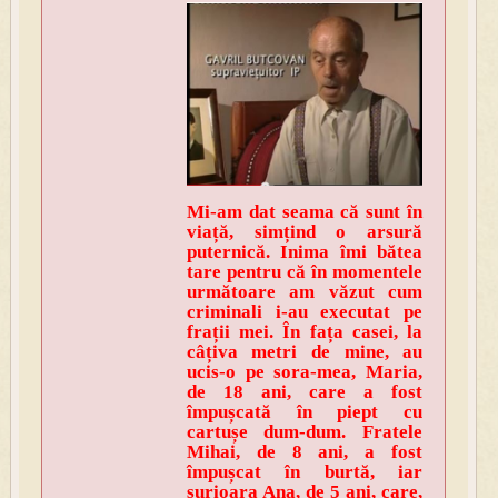
Mi-am dat seama că sunt în
viață, simțind o arsură
puternică. Inima îmi bătea
tare pentru că în momentele
următoare am văzut cum
criminali i-au executat pe
frații mei. În fața casei, la
câțiva metri de mine, au
ucis-o pe sora-mea, Maria,
de 18 ani, care a fost
împușcată în piept cu
cartușe dum-dum. Fratele
Mihai, de 8 ani, a fost
împușcat în burtă, iar
surioara Ana, de 5 ani, care,