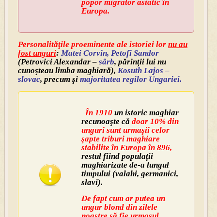
popor migrator asiatic în
Europa.
Personalităţile proeminente ale istoriei lor
nu au
fost unguri
:
Matei Corvin, Petofi Sandor
(Petrovici Alexandar –
sârb
, părinţii lui nu
cunoşteau limba maghiară),
Kosuth Lajos –
slovac
, precum şi
majoritatea regilor Ungariei.
În 1910
un istoric maghiar
recunoaşte că
doar 10% din
unguri sunt urmaşii celor
şapte triburi maghiare
stabilite în Europa în 896,
restul fiind populaţii
maghiarizate de-a lungul
timpului (valahi, germanici,
slavi).
De fapt cum ar putea un
ungur blond din zilele
noastre să fie urmaşul