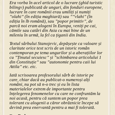
Era vorba în acel articol de o lucrare (ghid turistic
bilingv) publicată de unguri, din fonduri europene,
lucrare în care românii erau umiliți și numiți
”olahi” (în ediția maghiară) sau ””vlahi” (în
ediția în lb română), sau ”popor primitiv”, de
parcă noi eram alogeni în Europa, veniți pe cai,
cămile sau catâri din Asia cu mai bine de un
mileniu în urmă, la fel ca țiganii din India.
Textul sârbului Stanojevic, depășește ca valoare și
claritate orice text scris de un istoric român
contemporan pe tema ungurilor și a aberațiilor lor
cu ”Ținutul secuiesc” și ”schimbarea articolului 1
din Constituție” sau ”autonomie pentru caii lui
Attila” etc. etc.
Iată scrisoarea profesorului sârb de istorie pe
care, chiar dacă au publicat-o numeroși alți
români, nu pot să n-o trec și eu în lista
materialelor extrem de importante pentru
înțelegerea fenomenelor cu care ne confruntăm la
noi acasă, pentru că suntem un popor prea
tolerant cu alogenii a căror obrăznicie începe să
devină prea enervantă pentru a mai fi tolerată.