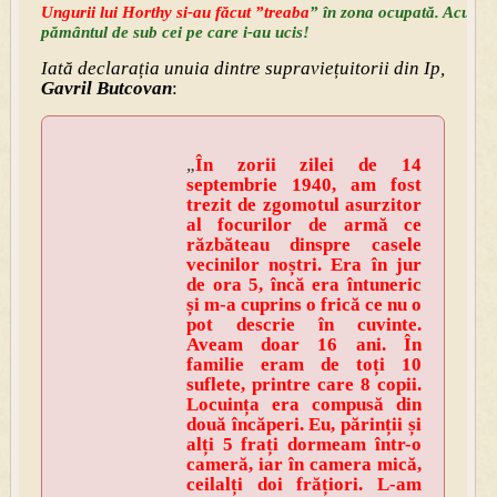
Ungurii lui Horthy si-au făcut ”treaba
” în zona ocupată. Acum v
pământul de sub cei pe care i-au ucis!
Iată declarația unuia dintre supraviețuitorii din Ip,
Gavril Butcovan
:
„
În zorii zilei de 14
septembrie 1940, am fost
trezit de zgomotul asurzitor
al focurilor de armă ce
răzbăteau dinspre casele
vecinilor noștri. Era în jur
de ora 5, încă era întuneric
și m-a cuprins o frică ce nu o
pot descrie în cuvinte.
Aveam doar 16 ani. În
familie eram de toți 10
suflete, printre care 8 copii.
Locuința era compusă din
două încăperi. Eu, părinții și
alți 5 frați dormeam într-o
cameră, iar în camera mică,
ceilalți doi frățiori. L-am