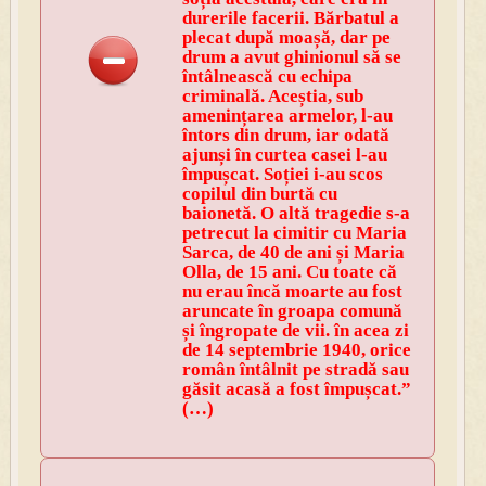
durerile facerii. Bărbatul a
plecat după moașă, dar pe
drum a avut ghinionul să se
întâlnească cu echipa
criminală. Aceștia, sub
amenințarea armelor, l-au
întors din drum, iar odată
ajunși în curtea casei l-au
împușcat. Soției i-au scos
copilul din burtă cu
baionetă. O altă tragedie s-a
petrecut la cimitir cu Maria
Sarca, de 40 de ani și Maria
Olla, de 15 ani. Cu toate că
nu erau încă moarte au fost
aruncate în groapa comună
și îngropate de vii. în acea zi
de 14 septembrie 1940, orice
român întâlnit pe stradă sau
găsit acasă a fost împușcat.”
(…)