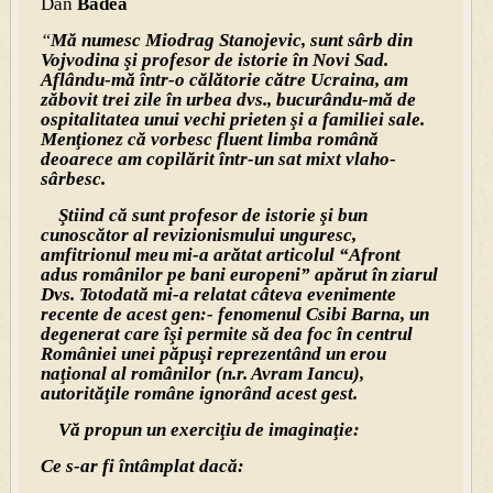
Dan
Badea
“
Mă numesc Miodrag Stanojevic, sunt sârb din
Vojvodina şi profesor de istorie în Novi Sad.
Aflându-mă într-o călătorie către Ucraina, am
zăbovit trei zile în urbea dvs., bucurându-mă de
ospitalitatea unui vechi prieten şi a familiei sale.
Menţionez că vorbesc fluent limba română
deoarece am copilărit într-un sat mixt vlaho-
sârbesc.
Ştiind că sunt profesor de istorie şi bun
cunoscător al revizionismului unguresc,
amfitrionul meu mi-a arătat articolul “Afront
adus românilor pe bani europeni” apărut în ziarul
Dvs. Totodată mi-a relatat câteva evenimente
recente de acest gen:- fenomenul Csibi Barna, un
degenerat care îşi permite să dea foc în centrul
României unei păpuşi reprezentând un erou
naţional al românilor (n.r. Avram Iancu),
autorităţile române ignorând acest gest.
Vă propun un exerciţiu de imaginaţie:
Ce s-ar fi întâmplat dacă: