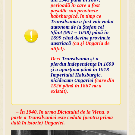
perioadă în care a fost
paşalâc sau provincie
habsburgică, în timp ce
Transilvania a fost voievodat
autonom de la Ştefan cel
Sfânt (997 – 1038) până în
1699 când devine provincie
austriacă
(ca şi Ungaria de
altfel).
Deci
Transilvania şi-a
pierdut independenţa în 1699
şi a aparţinut până în 1918
Imperiului Habsburgic,
nicidecum Ungariei
(care din
1526 până în 1867 nu a
existat).
– În 1940, în urma Dictatului de la Viena, o
parte a Transilvaniei este cedată (pentru prima
dată în istorie) Ungariei.