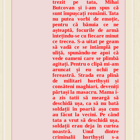
trezit pe tata, Mihai
Butcovan și i-am spus că
sunt împușcați românii. Tata
nu putea vorbi de emoție,
pentru că bănuia ce ne
așteaptă, focurile de armă
întețindu-se cu fiecare minut
ce trecea. S-a uitat pe geam
să vadă ce se întâmplă pe
uliță, spunându-ne apoi că
vede oameni care se plimbă
agitați. Pentru o clipă mi-am
aruncat și eu ochii pe
fereastră. Strada era plină
de militari horthyști și
consăteni maghiari, deveniți
părtași la masacru. Mama i-
a zis tatii să meargă să
deschidă ușa, ca să nu bată
soldații în poartă așa cum
au făcut la vecini. Pe când
tata a vrut să deschidă ușa,
soldații erau deja în curtea
noastră. Unul dintre
criminalii horthyști s-a