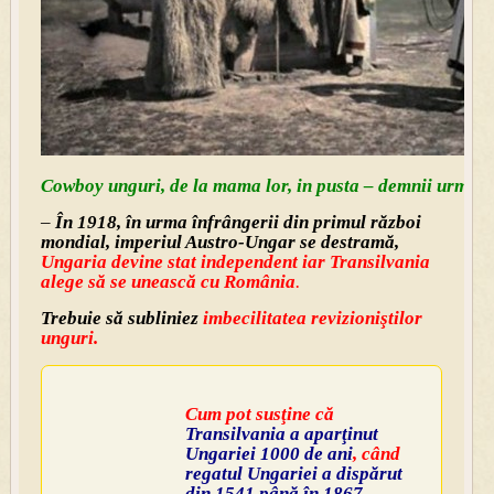
Cowboy unguri, de la mama lor, in pusta – demnii urmași a
–
În 1918, în urma înfrângerii din primul război
mondial, imperiul Austro-Ungar se destramă,
Ungaria devine stat independent iar Transilvania
alege să se unească cu România
.
Trebuie să subliniez
i
mbecilitatea revizioniştilor
unguri.
Cum pot susţine că
Transilvania a aparţinut
Ungariei 1000 de ani
, când
regatul Ungariei a dispărut
din 1541 până în 1867,