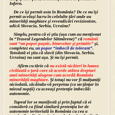
Infern.
De ce îşi permit asta în România? De ce nu îşi
permit acelaşi lucru în celelalte ţări unde au
minorităţi maghiare şi revendicări revizioniste,
adică Slovacia, Serbia, Ucraina?
Simplu, pentru că ei ştiu (aşa cum au menţionat
în “Traseul Legendelor Sătmărene)” că
românii
sunt “un popor paşnic, binevoitor şi primitiv”
şi,
completez eu,
un popor “imbecil de tolerant”
.
Totodată ei ştiu că slavii (din Slovacia, Serbia,
Ucraina) nu sunt aşa. Şi nu îşi permit.
Afirm cu tărie că
nu există nicăieri în lumea
civilizată o ţară care să acorde atâtea drepturi
unei minorităţi alogene cum acordă România
minorităţii maghiare.
Şi totuşi nu vor fi mulţumiţi
niciodată, sâcâindu-vă perpetuu (ca un ţânţar în
miezul nopţii) cu aceeaşi pretenţie imbecilă:
autonomie.
Tupeul lor se manifestă şi prin faptul că ei
consideră ca fiind similară pretenţia lor de
autonomie teritorială în România cu cea a