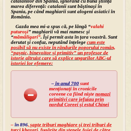
catalanilor din Spania, ignorând cu bună ştiinţă
marea diferenţă: catalanii sunt băştinaşi în
Spania, pe când maghiarii sunt alogeni asiatici în
România.
Gazda mea mi-a spus că, pe lângă “
valahi
puturoşi
” maghiarii vă mai numesc şi
“
mămăligari”
. Îşi permit asta în ţara voastră. Sunt
derutat şi confuz, neputând înţelege
cum este
posibil să nu existe în rândurile poporului român,
“paşnic, binevoitor şi primitiv” un profesor de
istorie altruist care să explice ungurilor ABC-ul
istoriei lor efemere:
–
în anul 700
sunt
menţionaţi în cronicile
coreene ca fiind nişte
nomazi
primitivi care jefuiau prin
nordul Coreei şi estul Chinei
–
în 896
,
şapte triburi maghiare şi trei triburi de
turci khazari, fugărite din stepele Asiei de către