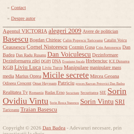
Contact
Despre autor
alegeri 2009
Agentul VICTORIA
Avere de politician
Basescu
Bogdan Chirieac
Catalin Voicu
Calin Popescu Tariceanu
Cornel Nistorescu
Ceausescu
Cozmin Gusa
Dan
Crin Antonescu
Dan Voiculescu
Badea
Dezinformare
Dan Radu Rusanu
Dezinformarea zilei
Hrebenciuc
DNA
DGIPI
ICE Dunarea
Evaziune fiscala
Liviu Luca
Manipulare
KGB
manipulare mass
Liviu Turcu
Micile secrete
media
Marius Oprea
Mircea Geoana
Patriciu
Odiseea Crescent
Omar Hayssam
proces Razvan Petrovici Dan Badea
Sorin
Realitatea Tv
Rudas Erno
SIE
Romania
Securitatea
Securitate
Ovidiu Vintu
Sorin Vintu
SRI
Sorin Rosca Stanescu
Traian Basescu
Tariceanu
Copyright © 2026
Dan Badea
- Adevaruri necesare, prin
investigatii la cheie