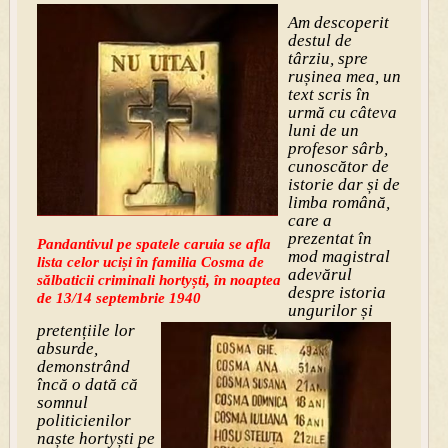
Am descoperit
destul de
târziu, spre
rușinea mea, un
text scris în
urmă cu câteva
luni de un
profesor sârb,
cunoscător de
istorie dar și de
limba română,
care a
prezentat în
Pandantivul pe spatele caruia se afla
mod magistral
lista celor uciși în familia Cosma de
adevărul
sălbaticii criminali hortyști, în noaptea
despre istoria
de 13/14 septembrie 1940
ungurilor și
pretențiile lor
absurde,
demonstrând
încă o dată că
somnul
politicienilor
naște hortyști pe