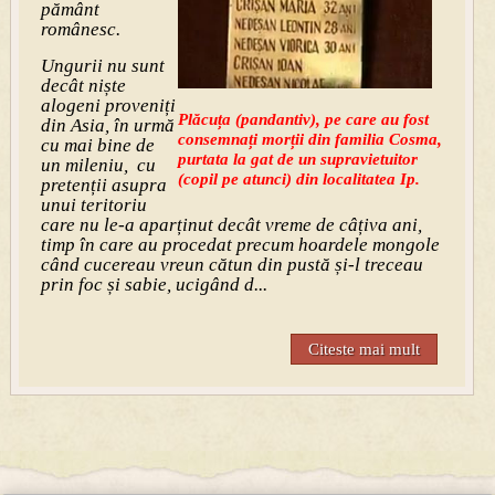
pământ
românesc.
Ungurii nu sunt
decât niște
alogeni proveniți
Plăcuța (pandantiv), pe care au fost
din Asia, în urmă
consemnați morții din familia Cosma,
cu mai bine de
purtata la gat de un supravietuitor
un mileniu, cu
(copil pe atunci) din localitatea Ip.
pretenții asupra
unui teritoriu
care nu le-a aparținut decât vreme de câțiva ani,
timp î
n care au procedat precum hoardele mongole
când cucereau vreun cătun din pustă și-l treceau
prin foc și sabie, ucigând d...
Citeste mai mult