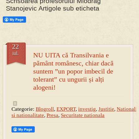
Scrisoarea profesorului Miodrag
Stanojevic Artigole sub eticheta
PRESA
Permise pentru vânătoarea de porci în costume, cu gulere albe
22
iul.
NU UITA că Transilvania e
pământ românesc, chiar dacă
suntem ”un popor imbecil de
tolerant” cu ungurii și alți
alogeni!
Categorie:
Blogroll
,
EXPORT
,
investig
,
Justitie
,
Nationali
si nationalitate
,
Presa
,
Securitate nationala