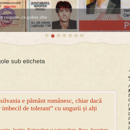
în costume, cu gulere albe
espre controversatele conturi secrete ale Securitatii.
gole sub eticheta
"
a
"
B
ilvania e pământ românesc, chiar dacă
(
imbecil de tolerant” cu ungurii și alți
M
D
I
M
D
vestig
,
Justitie
,
Nationalism si nationalitate
,
Presa
,
Securitate