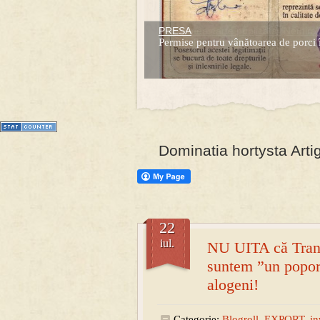
PRESA
Prima mea carte publicata (Nemira)
Permise pentru vânătoarea de porci 
Averea Presedintelui: prima lucrare d
1
2
3
4
5
6
7
Dominatia hortysta Arti
22
iul.
NU UITA că Trans
suntem ”un popor 
alogeni!
Categorie:
Blogroll
,
EXPORT
,
in