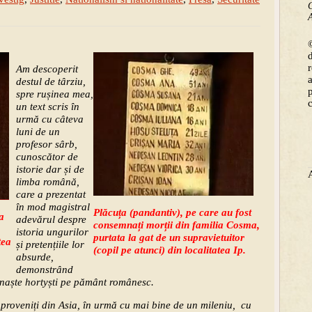
C
A
©
Am descoperit
destul de târziu,
spre rușinea mea,
un text scris în
urmă cu câteva
luni de un
profesor sârb,
cunoscător de
istorie dar și de
limba română,
care a prezentat
în mod magistral
Plăcuța (pandantiv), pe care au fost
a
adevărul despre
consemnați morții din familia Cosma,
istoria ungurilor
purtata la gat de un supravietuitor
tea
și pretențiile lor
(copil pe atunci) din localitatea Ip.
absurde,
demonstrând
 naște hortyști pe pământ românesc.
proveniți din Asia, în urmă cu mai bine de un mileniu, cu