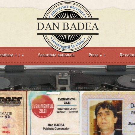
entitare
» »
»
Securitate nationala
Presa
»
»
Revolut