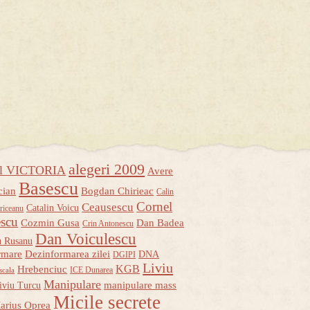
alegeri 2009
ul VICTORIA
Avere
Basescu
cian
Bogdan Chirieac
Calin
Cornel
Ceausescu
Catalin Voicu
riceanu
escu
Cozmin Gusa
Dan Badea
Crin Antonescu
Dan Voiculescu
u Rusanu
rmare
Dezinformarea zilei
DNA
DGIPI
Liviu
KGB
Hrebenciuc
ICE Dunarea
scala
Manipulare
manipulare mass
iviu Turcu
Micile secrete
arius Oprea