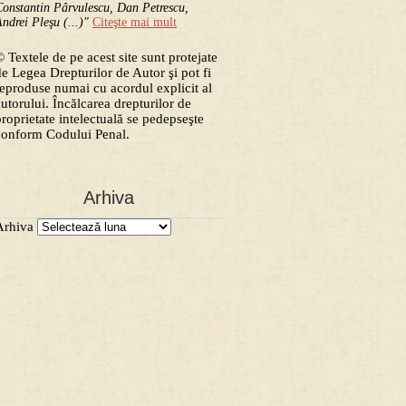
onstantin Pârvulescu, Dan Petrescu,
ndrei Pleşu (...)"
Citeşte mai mult
 Textele de pe acest site sunt protejate
de Legea Drepturilor de Autor şi pot fi
reproduse numai cu acordul explicit al
autorului. Încălcarea drepturilor de
proprietate intelectuală se pedepseşte
conform Codului Penal.
Arhiva
Arhiva