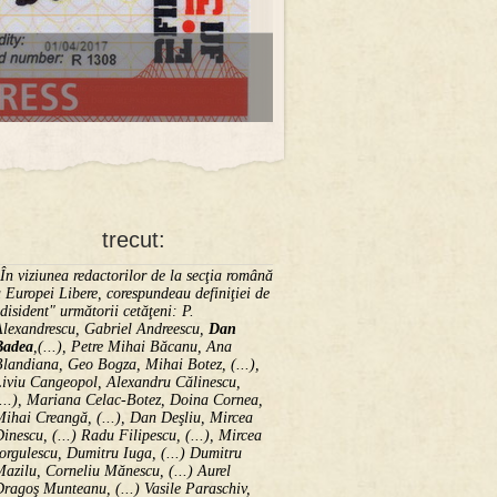
trecut:
În viziunea redactorilor de la secţia română
 Europei Libere, corespundeau definiţiei de
disident" următorii ce­tă­ţeni: P.
Alexandrescu, Gabriel Andreescu,
Dan
Badea
,(...), Petre Mihai Băcanu, Ana
landiana, Geo Bogza, Mihai Botez, (...),
Liviu Cangeopol, Alexandru Călinescu,
...), Mariana Celac-Botez, Doina Cornea,
ihai Creangă, (...), Dan Deşliu, Mircea
inescu, (...) Radu Filipescu, (...), Mircea
orgulescu, Dumitru Iuga, (...) Dumitru
azilu, Corneliu Mănescu, (...) Aurel
ragoş Munteanu, (...) Vasile Paraschiv,