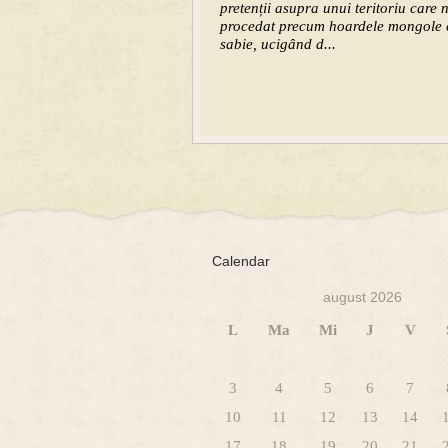
pretenții asupra unui teritoriu care 
procedat precum hoardele mongole câ
sabie, ucigând d...
Calendar
august 2026
L
Ma
Mi
J
V
3
4
5
6
7
10
11
12
13
14
17
18
19
20
21