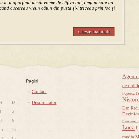
nu le-a aparținut decât vreme de câțiva ani, timp î
n care au
nd cucereau vreun cătun din pustă și-l treceau prin foc și
Citeste mai mult
Agent
Pagini
de politi
Contact
Popescu Ta
Nistor
S
D
Despre autor
Dan Rad
1
2
Dezinfo
8
9
Evaziune fi
Luca
L
15
16
media
M
22
23