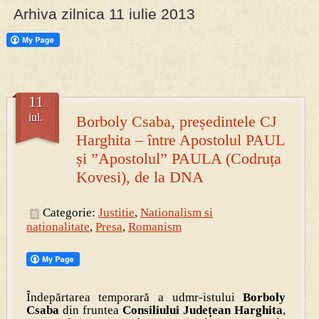
Arhiva zilnica 11 iulie 2013
PRESA
Permise pentru vânătoarea de porci în costume, cu gulere albe
11
iul.
Borboly Csaba, președintele CJ
Harghita – între Apostolul PAUL
și ”Apostolul” PAULA (Codruța
Kovesi), de la DNA
Categorie:
Justitie
,
Nationalism si
nationalitate
,
Presa
,
Romanism
Îndepărtarea temporară a udmr-istului
Borboly
Csaba
din fruntea
Consiliului Județean Harghita
,