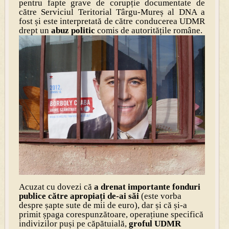
pentru fapte grave de corupție documentate de
către Serviciul Teritorial Târgu-Mureș al DNA a
fost și este interpretată de către conducerea UDMR
drept un
abuz politic
comis de autoritățile române.
Acuzat cu dovezi că
a drenat importante fonduri
publice către apropiați de-ai săi
(este vorba
despre șapte sute de mii de euro), dar și că și-a
primit șpaga corespunzătoare, operațiune specifică
indivizilor puși pe căpătuială,
groful UDMR