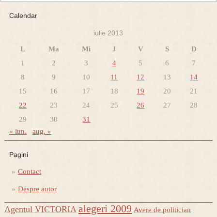
Calendar
iulie 2013
L
Ma
Mi
J
V
S
D
1
2
3
4
5
6
7
8
9
10
11
12
13
14
15
16
17
18
19
20
21
22
23
24
25
26
27
28
29
30
31
« iun.
aug. »
Pagini
Contact
Despre autor
alegeri 2009
Agentul VICTORIA
Avere de politician