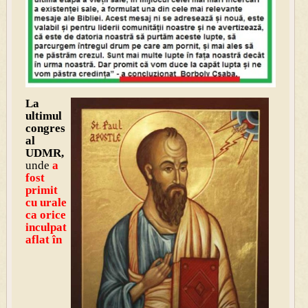
La
ultimul
congres
al
UDMR,
unde
a
fost
primit
cu urale
ca orice
inculpat
af
lat în