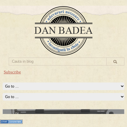
Subscribe
Prima mea carte publicata (Nemira)
Averea Presedintelui: prima lucrare despre controversatele
conturi secrete ale Securitatii.