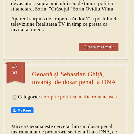
devastator asupra amicului său de tunuri politico-
financiare, Sorin. ”Grăsuțul” Sorin Ovidiu Vîntu.
Aparent surpins de „ruperea în două“ a postului de
televiziune Realitatea TV, în timp ce presta ca
invitat al unei...
Citeste mai mult
27
oct.
Geoană și Sebastian Ghiță,
tovarăși de dosar penal la DNA
Categorie:
coruptie politica
,
mafie romaneasca
Mircea Geoană este cercetat într-un dosar penal
instrumentat de procurorii secției a II-a a DNA, ce