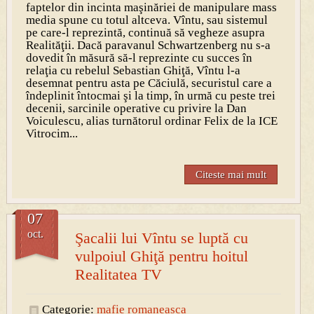
faptelor din incinta maşinăriei de manipulare mass
media spune cu totul altceva. Vîntu, sau sistemul
pe care-l reprezintă, continuă să vegheze asupra
Realităţii. Dacă paravanul Schwartzenberg nu s-a
dovedit în măsură să-l reprezinte cu succes în
relaţia cu rebelul Sebastian Ghiţă, Vîntu l-a
desemnat pentru asta pe Căciulă, securistul care a
îndeplinit întocmai şi la timp, în urmă cu peste trei
decenii, sarcinile operative cu privire la Dan
Voiculescu, alias turnătorul ordinar Felix de la ICE
Vitrocim...
Citeste mai mult
07
oct.
Şacalii lui Vîntu se luptă cu
vulpoiul Ghiţă pentru hoitul
Realitatea TV
Categorie:
mafie romaneasca