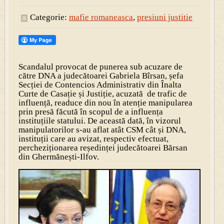
Categorie:
mafie romaneasca
,
presiuni justitie
Scandalul provocat de punerea sub acuzare de
către DNA a judecătoarei Gabriela Bîrsan, șefa
Secției de Contencios Administrativ din Înalta
Curte de Casație și Justiție, acuzată de trafic de
influență, readuce din nou în atenție manipularea
prin presă făcută în scopul de a influența
instituțiile statului. De această dată, în vizorul
manipulatorilor s-au aflat atât CSM cât și DNA,
instituții care au avizat, respectiv efectuat,
percheziționarea reședinței jude­cătoarei Bărsan
din Ghermănești-Ilfov.