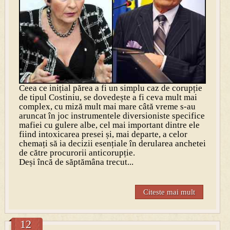
Ceea ce inițial părea a fi un simplu caz de corupție
de tipul Costiniu, se dovedește a fi ceva mult mai
complex, cu miză mult mai mare câtă vreme s-au
aruncat în joc instrumentele diversioniste specifice
mafiei cu gulere albe, cel mai important dintre ele
fiind intoxicarea presei și, mai departe, a celor
chemați să ia decizii esențiale în derularea anchetei
de către procurorii anticorupție.
Deși încă de săptămâna trecut...
Citeste mai mult
12