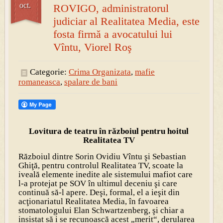
oct.
ROVIGO, administratorul
judiciar al Realitatea Media, este
fosta firmă a avocatului lui
Vîntu, Viorel Roş
Categorie:
Crima Organizata
,
mafie
romaneasca
,
spalare de bani
Lovitura de teatru în războiul pentru hoitul
Realitatea TV
Războiul dintre Sorin Ovidiu Vîntu şi Sebastian
Ghiţă, pentru controlul Realitatea TV, scoate la
iveală elemente inedite ale sistemului mafiot care
l-a protejat pe SOV în ultimul deceniu şi care
continuă să-l apere. Deşi, formal, el a ieşit din
acţionariatul Realitatea Media, în favoarea
stomatologului Elan Schwartzenberg, şi chiar a
insistat să i se recunoască acest „merit“, derularea