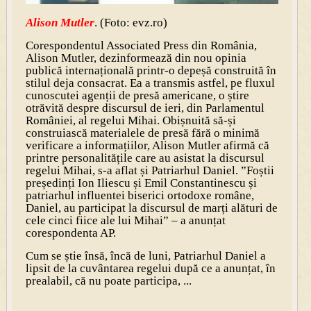
Alison Mutler
. (Foto: evz.ro)
Corespondentul Associated Press din România,
Alison Mutler, dezinformează din nou opinia
publică internațională printr-o depeșă construită în
stilul deja consacrat. Ea a transmis astfel, pe fluxul
cunoscutei agenții de presă americane, o știre
otrăvită despre discursul de ieri, din Parlamentul
României, al regelui Mihai. Obișnuită să-și
construiască materialele de presă fără o minimă
verificare a informațiilor, Alison Mutler afirmă că
printre personalitățile care au asistat la discursul
regelui Mihai, s-a aflat și Patriarhul Daniel. ”Foștii
președinți Ion Iliescu și Emil Constantinescu și
patriarhul influentei biserici ortodoxe române,
Daniel, au participat la discursul de marți alături de
cele cinci fiice ale lui Mihai” – a anunțat
corespondenta AP.
Cum se știe însă, încă de luni, Patriarhul Daniel a
lipsit de la cuvântarea regelui după ce a anunțat, în
prealabil, că nu poate participa, ...