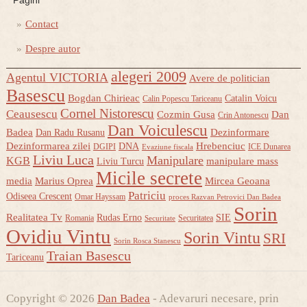
Pagini
Contact
Despre autor
alegeri 2009
Agentul VICTORIA
Avere de politician
Basescu
Bogdan Chirieac
Catalin Voicu
Calin Popescu Tariceanu
Cornel Nistorescu
Ceausescu
Cozmin Gusa
Dan
Crin Antonescu
Dan Voiculescu
Badea
Dezinformare
Dan Radu Rusanu
Dezinformarea zilei
Hrebenciuc
DNA
DGIPI
ICE Dunarea
Evaziune fiscala
Liviu Luca
Manipulare
KGB
manipulare mass
Liviu Turcu
Micile secrete
media
Marius Oprea
Mircea Geoana
Patriciu
Odiseea Crescent
Omar Hayssam
proces Razvan Petrovici Dan Badea
Sorin
Realitatea Tv
Rudas Erno
SIE
Romania
Securitatea
Securitate
Ovidiu Vintu
Sorin Vintu
SRI
Sorin Rosca Stanescu
Traian Basescu
Tariceanu
Copyright © 2026
Dan Badea
- Adevaruri necesare, prin