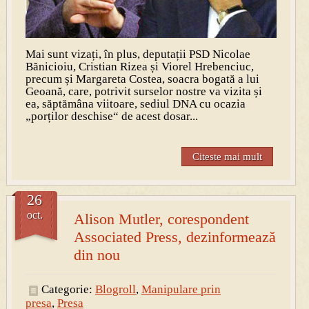
Mai sunt vizați, în plus, deputații PSD Nicolae
Bănicioiu, Cristian Rizea și Viorel Hrebenciuc,
precum și Margareta Costea, soacra bogată a lui
Geoană, care, potrivit surselor nostre va vizita și
ea, săptămâna viitoare, sediul DNA cu ocazia
„porților deschise“ de acest dosar...
Citeste mai mult
26
oct.
Alison Mutler, corespondent
Associated Press, dezinformează
din nou
Categorie:
Blogroll
,
Manipulare prin
presa
,
Presa