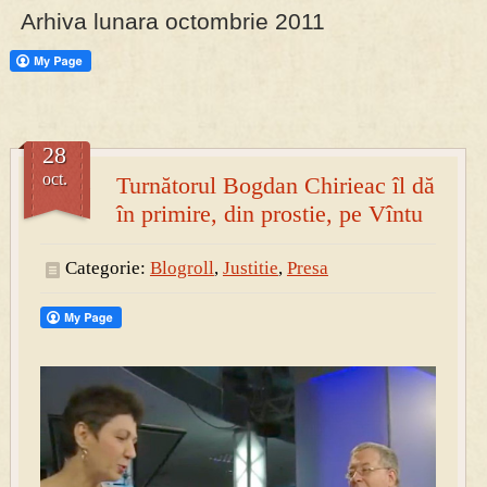
Arhiva lunara octombrie 2011
PRESA
Permise pentru vânătoarea de porci în costume, cu gulere albe
28
oct.
Turnătorul Bogdan Chirieac îl dă
în primire, din prostie, pe Vîntu
Categorie:
Blogroll
,
Justitie
,
Presa