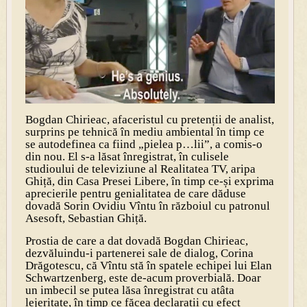
Bogdan Chirieac, afaceristul cu pretenții de analist,
surprins pe tehnică în mediu ambiental în timp ce
se autodefinea ca fiind „pielea p…lii”, a comis-o
din nou. El s-a lăsat înregistrat, în culisele
studioului de televiziune al Realitatea TV, aripa
Ghiță, din Casa Presei Libere, în timp ce-și exprima
aprecierile pentru genialitatea de care dăduse
dovadă Sorin Ovidiu Vîntu în războiul cu patronul
Asesoft, Sebastian Ghiță.
Prostia de care a dat dovadă Bogdan Chirieac,
dezvăluindu-i partenerei sale de dialog, Corina
Drăgotescu, că Vîntu stă în spatele echipei lui Elan
Schwartzenberg, este de-acum proverbială. Doar
un imbecil se putea lăsa înregistrat cu atâta
lejeritate, în timp ce făcea declarații cu efect