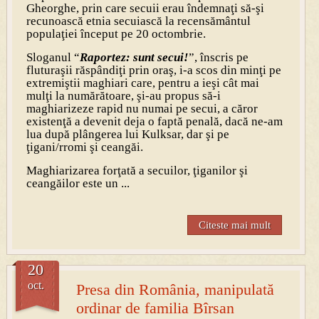
Gheorghe, prin care secuii erau îndemnaţi să-şi
recunoască etnia secuiască la recensământul
populaţiei început pe 20 octombrie.
Sloganul “
Raportez: sunt secui!
”, înscris pe
fluturaşii răspândiţi prin oraş, i-a scos din minţi pe
extremiştii maghiari care, pentru a ieşi cât mai
mulţi la numărătoare, şi-au propus să-i
maghiarizeze rapid nu numai pe secui, a căror
existenţă a devenit deja o faptă penală, dacă ne-am
lua după plângerea lui Kulksar, dar şi pe
ţigani/rromi şi ceangăi.
Maghiarizarea forţată a secuilor, ţiganilor şi
ceangăilor este un ...
Citeste mai mult
20
oct.
Presa din România, manipulată
ordinar de familia Bîrsan