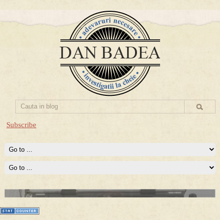
Subscribe
Prima mea carte publicata (Nemira)
Averea Presedintelui: prima lucrare despre controversatele
conturi secrete ale Securitatii.