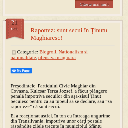
Citeste mai mult
21
oct.
Raportez: sunt secui în Ţinutul
Maghiaresc!
Categorie:
Blogroll
,
Nationalism si
nationalitate
,
ofensiva maghiara
Preşedintele Partidului Civic Maghiar din
Covasna, Kulcsar Terza Jozsef, a făcut plângere
penală împotriva secuilor din aşa-zisul Ţinut
Secuiesc pentru că au tupeul să se declare, sau “să
raporteze” că sunt secui.
El a reacţionat astfel, în ton cu întreaga ungurime
din Transilvania, împotriva unor cărţi postale
răspândite zilele trecute în municipiul Sfântu