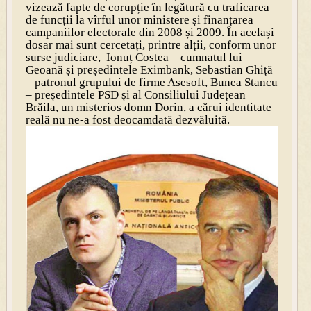
vizează fapte de corupție în legătură cu traficarea
de funcții la vîrful unor ministere și finanțarea
campaniilor electorale din 2008 și 2009. În același
dosar mai sunt cercetați, printre alții, conform unor
surse judiciare, Ionuț Costea – cumnatul lui
Geoană și președintele Eximbank, Sebastian Ghiță
– patronul grupului de firme Asesoft, Bunea Stancu
– președintele PSD și al Consiliului Județean
Brăila, un misterios domn Dorin, a cărui identitate
reală nu ne-a fost deocamdată dezvăluită.