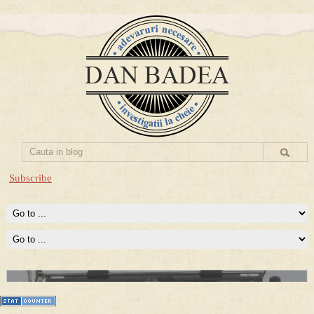
Subscribe
Prima mea carte publicata (Nemira)
Averea Presedintelui: prima lucrare despre controversatele
conturi secrete ale Securitatii.