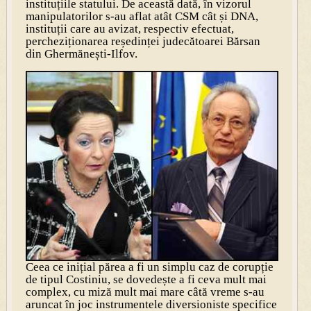
instituțiile statului. De această dată, în vizorul
manipulatorilor s-au aflat atât CSM cât și DNA,
instituții care au avizat, respectiv efectuat,
percheziționarea reședinței jude­cătoarei Bărsan
din Ghermănești-Ilfov.
Ceea ce inițial părea a fi un simplu caz de corupție
de tipul Costiniu, se dovedește a fi ceva mult mai
complex, cu miză mult mai mare câtă vreme s-au
aruncat în joc instrumentele diversioniste specifice