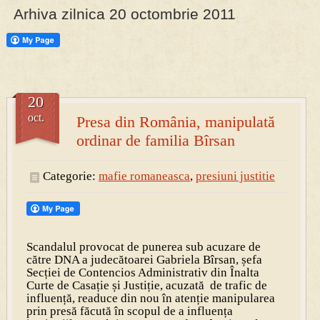
Arhiva zilnica 20 octombrie 2011
PRESA
Permise pentru vânătoarea de porci în costume, cu gulere albe
20
oct.
Presa din România, manipulată
ordinar de familia Bîrsan
Categorie:
mafie romaneasca
,
presiuni justitie
Scandalul provocat de punerea sub acuzare de
către DNA a judecătoarei Gabriela Bîrsan, șefa
Secției de Contencios Administrativ din Înalta
Curte de Casație și Justiție, acuzată de trafic de
influență, readuce din nou în atenție manipularea
prin presă făcută în scopul de a influența