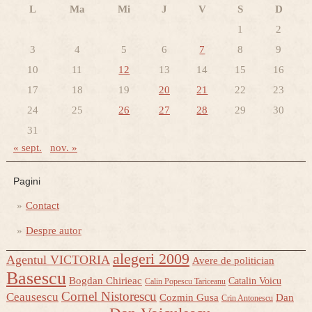
L
Ma
Mi
J
V
S
D
1
2
3
4
5
6
7
8
9
10
11
12
13
14
15
16
17
18
19
20
21
22
23
24
25
26
27
28
29
30
31
« sept.
nov. »
Pagini
Contact
Despre autor
alegeri 2009
Agentul VICTORIA
Avere de politician
Basescu
Bogdan Chirieac
Catalin Voicu
Calin Popescu Tariceanu
Cornel Nistorescu
Ceausescu
Cozmin Gusa
Dan
Crin Antonescu