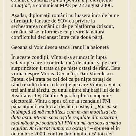
situaţia
“, a comunicat MAE pe 22 august 2006.
Aşadar, diplomaţii români nu luaseră încă de bune
afirmaţiile lansate de SOV cu privire la
sechestrarea românilor de pe platforma Orizont,
urmând să se informeze cu privire la natura
conflictului declanşat între cele două părţi.
Geoană şi Voiculescu atacă Iranul la baionetă
În aceste condiţii, Vîntu şi-a aruncat în luptă
sclavii pe care-i controla încă de atunci şi pe care,
surprinzător, îi trata ca pe nişte ostaşi de rând. Este
vorba despre Mircea Geoană şi Dan Voiculescu.
Faptul că-i trata pe cei doi ca pe nişte ostaşi de
rând rezultă dintr-o discuţie pe care Vîntu a avut-o,
trei ani mai târziu, cu unul dintre slujbaşii lui de la
Realitatea TV, Cătălin Popa. În plină campanie
electorală, Vîntu a spus că de la scandalul FNI
până atunci n-a lucrat decât cu ostaşii.
„Rar mi se
întâmplă să mă mobilizez cum m-am mobilizat de
data asta. Mi-am scos oştile regulate din cazărmi,
nici măcar pe scandalul FNI nu mi-am scos armata
regulat. Am lucrat numai cu ostaşii
“ – spunea el în
octombrie 2009, confirmând implicit că toţi cei