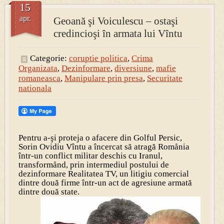
15
apr.
Geoană şi Voiculescu – ostaşi
PRESA
credincioşi în armata lui Vîntu
Permise pentru vânătoarea de porci în costume, cu gulere albe
Categorie:
coruptie politica
,
Crima
Organizata
,
Dezinformare
,
diversiune
,
mafie
romaneasca
,
Manipulare prin presa
,
Securitate
nationala
Pentru a-şi proteja o afacere din Golful Persic,
Sorin Ovidiu Vîntu a încercat să atragă Romånia
într-un conflict militar deschis cu Iranul,
transformånd, prin intermediul postului de
dezinformare Realitatea TV, un litigiu comercial
dintre două firme într-un act de agresiune armată
dintre două state.