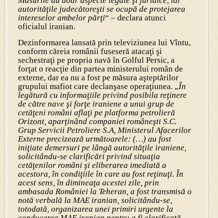
Măsurile au doar aspecte legale şi juridice, iar
autorităţile judecătoreşti se ocupă de protejarea
intereselor ambelor părţi
“ – declara atunci
oficialul iranian.
Dezinformarea lansată prin televiziunea lui Vîntu,
conform căreia românii fuseseră atacaţi şi
sechestraţi pe propria navă în Golful Persic, a
forţat o reacţie din partea ministerului român de
externe, dar ea nu a fost pe măsura aşteptărilor
grupului mafiot care declanşase operaţiunea. „
În
legătură cu informaţiile privind posibila reţinere
de către nave şi forţe iraniene a unui grup de
cetăţeni români aflaţi pe platforma petrolieră
Orizont, aparţinând companiei româneşti S.C.
Grup Servicii Petroliere S.A, Ministerul Afacerilor
Externe precizează următoarele: (…) au fost
iniţiate demersuri pe lângă autorităţile iraniene,
solicitându-se clarificări privind situaţia
cetăţenilor români şi eliberarea imediată a
acestora, în condiţiile în care au fost reţinuţi. În
acest sens, în dimineaţa acestei zile, prin
ambasada României la Teheran, a fost transmisă o
notă verbală la MAE iranian, solicitându-se,
totodată, organizarea unei primiri urgente la
conducerea MAE iranian pentru a fi clarificată