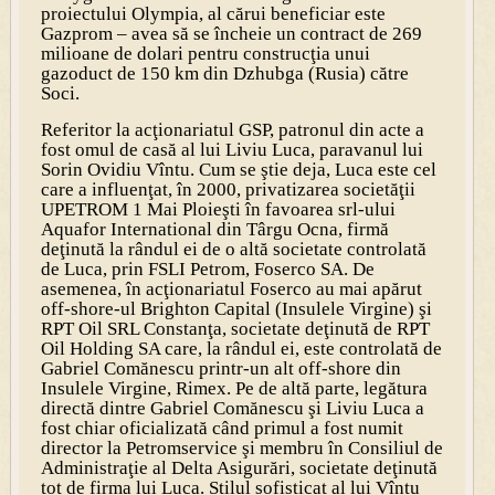
proiectului Olympia, al cărui beneficiar este
Gazprom – avea să se încheie un contract de 269
milioane de dolari pentru construcţia unui
gazoduct de 150 km din Dzhubga (Rusia) către
Soci.
Referitor la acţionariatul GSP, patronul din acte a
fost omul de casă al lui Liviu Luca, paravanul lui
Sorin Ovidiu Vîntu. Cum se ştie deja, Luca este cel
care a influenţat, în 2000, privatizarea societăţii
UPETROM 1 Mai Ploieşti în favoarea srl-ului
Aquafor International din Târgu Ocna, firmă
deţinută la rândul ei de o altă societate controlată
de Luca, prin FSLI Petrom, Foserco SA. De
asemenea, în acţionariatul Foserco au mai apărut
off-shore-ul Brighton Capital (Insulele Virgine) şi
RPT Oil SRL Constanţa, societate deţinută de RPT
Oil Holding SA care, la rândul ei, este controlată de
Gabriel Comănescu printr-un alt off-shore din
Insulele Virgine, Rimex. Pe de altă parte, legătura
directă dintre Gabriel Comănescu şi Liviu Luca a
fost chiar oficializată când primul a fost numit
director la Petromservice şi membru în Consiliul de
Administraţie al Delta Asigurări, societate deţinută
tot de firma lui Luca. Stilul sofisticat al lui Vîntu