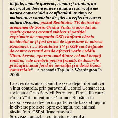
iniţiale, ambele guverne, român şi iranian, au
încercat să detensioneze situaţia şi să reafirme
natura comercială a conflictului. În timp ce
majoritatea canalelor de ştiri au reflectat corect
natura disputei,
postul Realitatea TV, deţinut de
asemenea de Sorin Ovidiu Vîntu, a acordat un
spaţiu generos acestui subiect şi poziţiei
exprimate de compania GSP, conform căreia
incidentul ar fi fost un act de agresiune la adresa
României. (…) Realitatea TV şi GSP sunt deţinute
de controversatul om de afaceri Sorin Ovidiu
Vîntu. Acesta, aparent unul dintre cei mai bogaţi
români, este urmărit pentru fraudă, în dosarele
prăbuşirii unui fond de investiţii şi a două bănci
comerciale
“ – a transmis Taplin la Washington în
2006.
La acea dată, americanii fuseseră deja informaţi că
Vîntu controla, prin paravanul Gabriel Comănescu,
societatea Grup Servicii Petroliere. Firma din cauza
căreia Vîntu intenţiona să arunce România în
război avea să devină un partener de bază al ruşilor
în diverse proiecte. Spre exemplu, trei ani mai
târziu, între GSP şi firma rusească
Stroygazmontazh – contractor general al