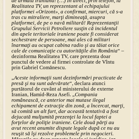
de armata iraniană! (…) În direct, prin telefon, la
Realitatea TV, un reprezentant al echipajului
platformei «Orizont», a confirmat, miercuri, că s-a
tras cu mitraliere, marţi dimineaţă, asupra
platformei, de pe o navă militară! Reprezentanţii
Grupului Servicii Petroliere susţin că incidentul
din apele teritoriale iraniene poate fi considerat
sechestrare de persoane, mai ales că militari
înarmaţi au ocupat cabina radio şi au tăiat orice
cale de comunicaţie cu autorităţile din România
“ –
dezinforma Realitatea TV, care prezenta doar
punctul de vedere al firmei controlate de Vîntu
prin Gabriel Comănescu.
„
Aceste informaţii sunt dezinformări practicate de
presă şi nu sunt adevărate
“, declara atunci
purtătorul de cuvânt al ministerului de externe
Iranian, Hamid-Reza Asefi. „
Compania
românească, ce anterior mai mutase ilegal
echipament de extracţie din zonă, a încercat, marţi,
să comită un alt furt, dar această tentativă a fost
dejucată mulţumită prezenţei la locul faptei a
forţelor de poliţie iraniene. Cele două părţi au
avut recent anumite dispute legale după ce nu au
reuşit să îşi rezolve problemele prin negocieri.