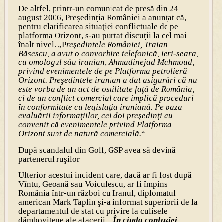
De altfel, printr-un comunicat de presă din 24
august 2006, Preşedinţia României a anunţat că,
pentru clarificarea situaţiei conflictuale de pe
platforma Orizont, s-au purtat discuţii la cel mai
înalt nivel. „P
reşedintele României, Traian
Băsescu, a avut o convorbire telefonică, ieri-seara,
cu omologul său iranian, Ahmadinejad Mahmoud,
privind evenimentele de pe Platforma petrolieră
Orizont. Preşedintele iranian a dat asigurări că nu
este vorba de un act de ostilitate faţă de România,
ci de un conflict comercial care implică proceduri
în conformitate cu legislaţia iraniană. Pe baza
evaluării informaţiilor, cei doi preşedinţi au
convenit că evenimentele privind Platforma
Orizont sunt de natură comercială.
“
După scandalul din Golf, GSP avea să devină
partenerul ruşilor
Ulterior acestui incident care, dacă ar fi fost după
Vîntu, Geoană sau Voiculescu, ar fi împins
România într-un război cu Iranul, diplomatul
american Mark Taplin şi-a informat superiorii de la
departamentul de stat cu privire la culisele
dâmboviţene ale afacerii. „
În ciuda confuziei