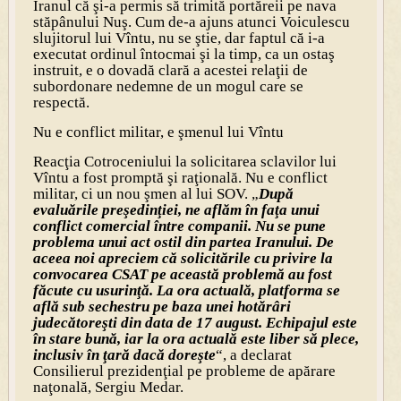
Iranul că şi-a permis să trimită portăreii pe nava
stăpânului Nuş. Cum de-a ajuns atunci Voiculescu
slujitorul lui Vîntu, nu se ştie, dar faptul că i-a
executat ordinul întocmai şi la timp, ca un ostaş
instruit, e o dovadă clară a acestei relaţii de
subordonare nedemne de un mogul care se
respectă.
Nu e conflict militar, e şmenul lui Vîntu
Reacţia Cotroceniului la solicitarea sclavilor lui
Vîntu a fost promptă şi raţională. Nu e conflict
militar, ci un nou şmen al lui SOV. „
După
evaluările preşedinţiei, ne aflăm în faţa unui
conflict comercial între companii. Nu se pune
problema unui act ostil din partea Iranului. De
aceea noi apreciem că solicitările cu privire la
convocarea CSAT pe această problemă au fost
făcute cu usurinţă. La ora actuală, platforma se
află sub sechestru pe baza unei hotărâri
judecătoreşti din data de 17 august. Echipajul este
în stare bună, iar la ora actuală este liber să plece,
inclusiv în ţară dacă doreşte
“, a declarat
Consilierul prezidenţial pe probleme de apărare
naţonală, Sergiu Medar.