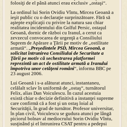
folosiţi de el până atunci erau exclusiv „ostaşi“.
La ordinul lui Sorin Ovidiu Vîntu, Mircea Geoană a
ieşit public cu o declaraţie surprinzătoare. Fără să
aştepte explicaţii cu privire la natura sau chiar
realitatea incidentului din Golful Persic, ostaşul
Geoană, dornic de război cu Iranul, a cerut ca
zevzecul convocarea de urgenţă a Consiliului
Suprem de Apărare a Ţării pe motiv de „ostilitate
armată“. „
Preşedintele PSD, Mircea Geoană, a
solicitat întrunirea Consiliului de Securitate a
Ţării pe motiv că sechestrarea platformei
reprezintă un act de ostilitate armată a Iranului
împotriva unor cetăţeni români
“, informa BBC pe
23 august 2006.
Lui Geoană i s-a alăturat atunci, instantaneu,
celălalt sclav în uniformă de „ostaş“, turnătorul
Felix, alias Dan Voiculescu. În cazul acestuia
există chiar o decizie definitivă a instanţei supreme
care confirmă că a fost şi un ostaş loial al
Securităţii, în grad de turnător. Profesor universitar,
în plan civil, Voiculescu se gudura atunci pe lângă
piciorul bolnav al mediocrului Sorin Ovidiu Vîntu,
susţinând şi el întrunirea CSAT pentru a pedepsi