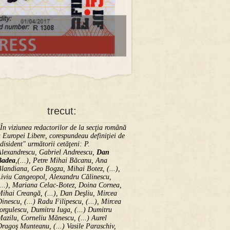
trecut:
În viziunea redactorilor de la secţia română
 Europei Libere, corespundeau definiţiei de
disident" următorii ce­tă­ţeni: P.
Alexandrescu, Gabriel Andreescu,
Dan
Badea
,(...), Petre Mihai Băcanu, Ana
landiana, Geo Bogza, Mihai Botez, (...),
Liviu Cangeopol, Alexandru Călinescu,
...), Mariana Celac-Botez, Doina Cornea,
ihai Creangă, (...), Dan Deşliu, Mircea
inescu, (...) Radu Filipescu, (...), Mircea
orgulescu, Dumitru Iuga, (...) Dumitru
azilu, Corneliu Mănescu, (...) Aurel
ragoş Munteanu, (...) Vasile Paraschiv,