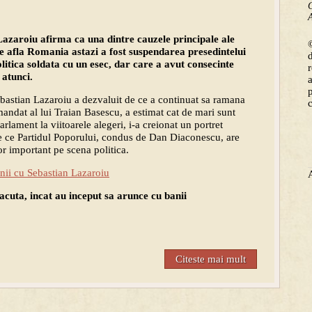
C
A
Lazaroiu afirma ca una dintre cauzele principale ale
©
 se afla Romania astazi a fost suspendarea presedintelui
litica soldata cu un esec, dar care a avut consecinte
 atunci.
ebastian Lazaroiu a dezvaluit de ce a continuat sa ramana
 mandat al lui Traian Basescu, a estimat cat de mari sunt
arlament la viitoarele alegeri, i-a creionat un portret
de ce Partidul Poporului, condus de Dan Diaconescu, are
or important pe scena politica.
nii cu Sebastian Lazaroiu
facuta, incat au inceput sa arunce cu banii
Citeste mai mult