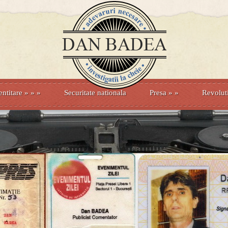
entitare
» »
»
Securitate nationala
Presa
»
»
Revolut