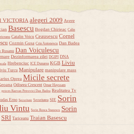
alegeri 2009
ul VICTORIA
Avere
Basescu
cian
Bogdan Chirieac
Calin
Cornel
Ceausescu
Catalin Voicu
riceanu
escu
Cozmin Gusa
Dan Badea
Crin Antonescu
Dan Voiculescu
u Rusanu
rmare
Dezinformarea zilei
DNA
DGIPI
Liviu
KGB
Hrebenciuc
ICE Dunarea
scala
Manipulare
manipulare mass
iviu Turcu
Micile secrete
arius Oprea
Geoana
Odiseea Crescent
Omar Hayssam
u
Realitatea Tv
proces Razvan Petrovici Dan Badea
Sorin
udas Erno
SIE
Securitatea
Securitate
iu Vintu
Sorin
Sorin Rosca Stanescu
u
SRI
Traian Basescu
Tariceanu