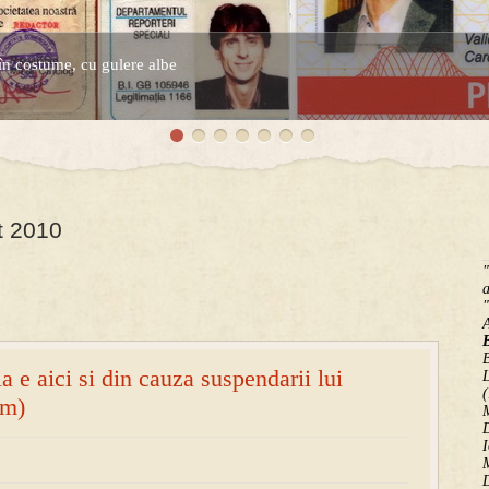
în costume, cu gulere albe
espre controversatele conturi secrete ale Securitatii.
t 2010
"
a
"
B
 e aici si din cauza suspendarii lui
(
om)
M
D
I
M
D