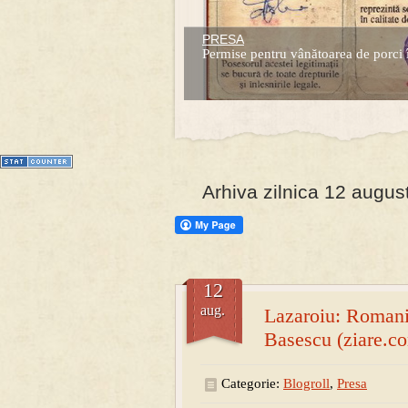
PRESA
Prima mea carte publicata (Nemira)
Permise pentru vânătoarea de porci 
Averea Presedintelui: prima lucrare d
1
2
3
4
5
6
7
Arhiva zilnica 12 augus
12
aug.
Lazaroiu: Romania
Basescu (ziare.c
Categorie:
Blogroll
,
Presa