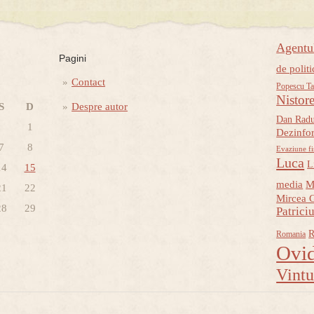
Agent
Pagini
de politi
Contact
Popescu Ta
Nistor
S
D
Despre autor
Dan Rad
1
Dezinfo
7
8
Evaziune fi
Luca
L
14
15
media
M
21
22
Mircea 
28
29
Patrici
R
Romania
Ovid
Vint