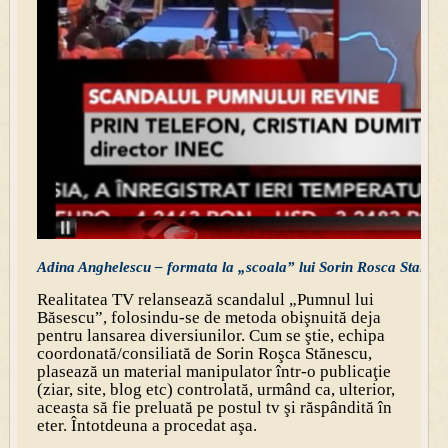
Adina Anghelescu – formata la „scoala” lui Sorin Rosca Stanesc
Realitatea TV relansează scandalul „Pumnul lui
Băsescu”, folosindu-se de metoda obişnuită deja
pentru lansarea diversiunilor. Cum se ştie, echipa
coordonată/consiliată de Sorin Roşca Stănescu,
plasează un material manipulator într-o publicaţie
(ziar, site, blog etc) controlată, urmând ca, ulterior,
aceasta să fie preluată pe postul tv şi răspândită în
eter. Întotdeuna a procedat aşa.