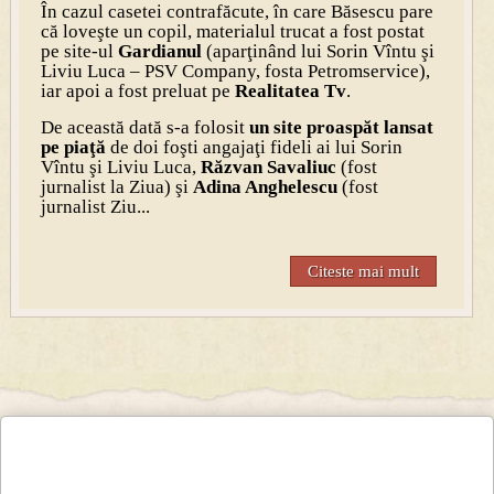
În cazul casetei contrafăcute, în care Băsescu pare
că loveşte un copil, materialul trucat a fost postat
pe site-ul
Gardianul
(aparţinând lui Sorin Vîntu şi
Liviu Luca – PSV Company, fosta Petromservice),
iar apoi a fost preluat pe
Realitatea Tv
.
De această dată s-a folosit
un site proaspăt lansat
pe piaţă
de doi foşti angajaţi fideli ai lui Sorin
Vîntu şi Liviu Luca,
Răzvan Savaliuc
(fost
jurnalist la Ziua) şi
Adina Anghelescu
(fost
jurnalist Ziu...
Citeste mai mult