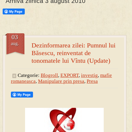
Arhiva zilnica 3 august 2010
PRESA
Permise pentru vânătoarea de porci în costume, cu gulere albe
03
aug.
Dezinformarea zilei: Pumnul lui
Băsescu, reinventat de
tonomatele lui Vîntu (Update)
Categorie:
Blogroll
,
EXPORT
,
investig
,
mafie
romaneasca
,
Manipulare prin presa
,
Presa