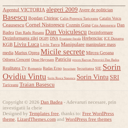
alegeri 2009
Agentul VICTORIA
Avere de politician
Basescu
Bogdan Chirieac
Catalin Voicu
Calin Popescu Tariceanu
Cornel Nistorescu
Ceausescu
Cozmin Gusa
Dan
Crin Antonescu
Dan Voiculescu
Badea
Dezinformare
Dan Radu Rusanu
Dezinformarea zilei
Hrebenciuc
DNA
DGIPI
ICE Dunarea
Evaziune fiscala
Liviu Luca
Manipulare
KGB
manipulare mass
Liviu Turcu
Micile secrete
media
Marius Oprea
Mircea Geoana
Patriciu
Odiseea Crescent
Omar Hayssam
proces Razvan Petrovici Dan Badea
Sorin
Realitatea Tv
Rudas Erno
SIE
Romania
Securitatea
Securitate
Ovidiu Vintu
Sorin Vintu
SRI
Sorin Rosca Stanescu
Traian Basescu
Tariceanu
Copyright © 2026
Dan Badea
- Adevaruri necesare, prin
investigatii la cheie
Designed by
Templates free
, thanks to:
Free WordPress
theme
,
LizardThemes.com
and
WordPress free themes