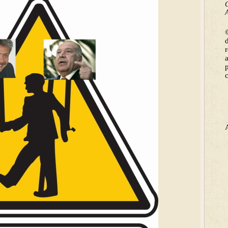
C
A
©