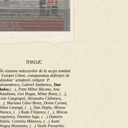
trecut:
În viziunea redactorilor de la secţia română
 Europei Libere, corespundeau definiţiei de
disident" următorii ce­tă­ţeni: P.
Alexandrescu, Gabriel Andreescu,
Dan
Badea
,(...), Petre Mihai Băcanu, Ana
landiana, Geo Bogza, Mihai Botez, (...),
Liviu Cangeopol, Alexandru Călinescu,
...), Mariana Celac-Botez, Doina Cornea,
ihai Creangă, (...), Dan Deşliu, Mircea
inescu, (...) Radu Filipescu, (...), Mircea
orgulescu, Dumitru Iuga, (...) Dumitru
azilu, Corneliu Mănescu, (...) Aurel
ragoş Munteanu, (...) Vasile Paraschiv,