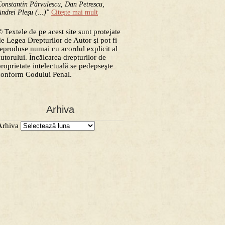
onstantin Pârvulescu, Dan Petrescu,
ndrei Pleşu (...)"
Citeşte mai mult
 Textele de pe acest site sunt protejate
de Legea Drepturilor de Autor şi pot fi
reproduse numai cu acordul explicit al
autorului. Încălcarea drepturilor de
proprietate intelectuală se pedepseşte
conform Codului Penal.
Arhiva
Arhiva