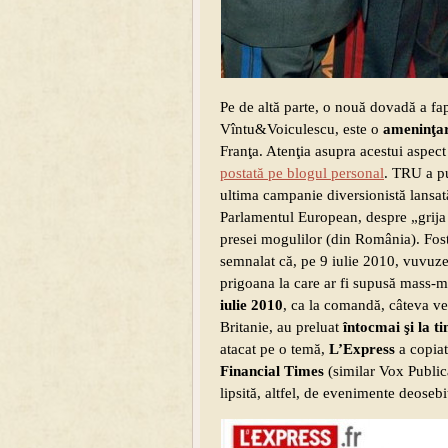
Pe de altă parte, o nouă dovadă a fa
Vîntu&Voiculescu, este o
ameninţa
Franţa. Atenţia asupra acestui aspect
postată pe blogul personal
. TRU a pu
ultima campanie diversionistă lansa
Parlamentul European, despre „grija d
presei mogulilor (din România). Fostu
semnalat că, pe 9 iulie 2010, vuvuz
prigoana la care ar fi supusă mass-m
iulie 2010
, ca la comandă, câteva ve
Britanie, au preluat
întocmai şi la t
atacat pe o temă,
L’Express
a copia
Financial Times
(similar Vox Public
lipsită, altfel, de evenimente deose