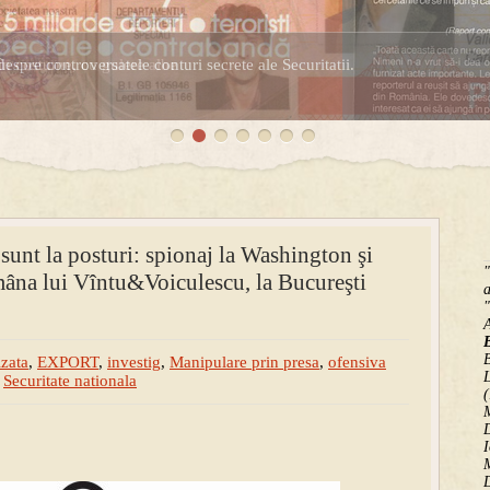
espre controversatele conturi secrete ale Securitatii.
 sunt la posturi: spionaj la Washington şi
"
mâna lui Vîntu&Voiculescu, la Bucureşti
a
"
B
zata
,
EXPORT
,
investig
,
Manipulare prin presa
,
ofensiva
,
Securitate nationala
(
M
D
I
M
D