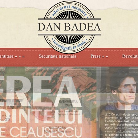
entitare
» »
»
Securitate nationala
Presa
»
»
Revolut