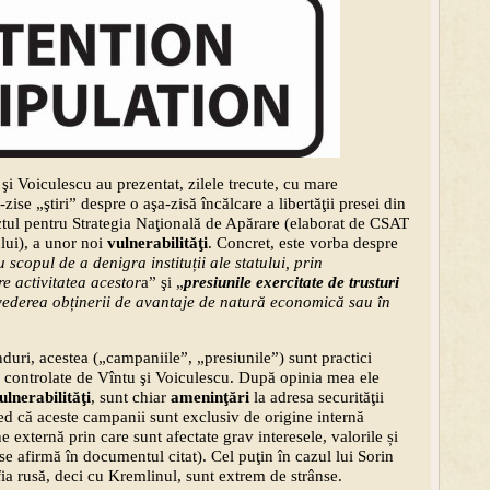
 şi Voiculescu au prezentat, zilele trecute, cu mare
a-zise „ştiri” despre o aşa-zisă încălcare a libertăţii presei din
ctul pentru Strategia Naţională de Apărare (elaborat de CSAT
lui), a unor noi
vulnerabilităţi
. Concret, este vorba despre
u scopul de a denigra instituții ale statului, prin
e activitatea acestor
a” şi „
presiunile exercitate de trusturi
vederea obținerii de avantaje de natură economică sau în
nduri, acestea („campaniile”, „presiunile”) sunt practici
 controlate de Vîntu şi Voiculescu. După opinia mea ele
lnerabilităţi
, sunt chiar
ameninţări
la adresa securităţii
ed că aceste campanii sunt exclusiv de origine internă
e externă prin care sunt afectate grav interesele, valorile și
se afirmă în documentul citat). Cel puţin în cazul lui Sorin
fia rusă, deci cu Kremlinul, sunt extrem de strânse.