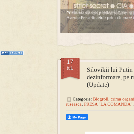
Prima mea carte publicata (Nemira)
Averea Presedintelui: prima lucrare d
1
2
3
4
5
6
7
17
iul.
Silovikii lui Putin
dezinformare, pe 
(Update)
Categorie:
Blogroll
,
crima organi
ruseasca
,
PRESA "LA COMANDĂ"