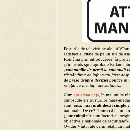
Posturile de televiziune ale lui Vîntu
satisfacţie, citate de pe un site de aş
România prin introducerea, în proie
şi transmis spre aprobare Parlamentu
„
campaniile de presă la comandă c
răspândirea de informații false despr
de presă asupra deciziei politice
în 
relația cu instituții ale statului
„.
Cum
am arătat deja
, în mai multe râ
cunoscute ale trusturilor mass-media
sunt, însă,
mai mult decât simple vu
naţionale. De ce? Pentru că eu nu cr
(
„amenințările
sunt factori cu origin
obiectivele naționale de securitate”- 
Ovidiu Vîntu, ale cărui relaţii cu ma