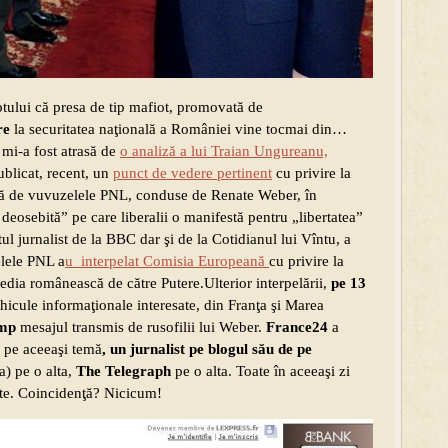
ptului că presa de tip mafiot, promovată de
re
la securitatea naţională a României vine tocmai din…
 mi-a fost atrasă de
o analiză a lui Traian Ungureanu,
blicat, recent, un
punct de vedere pertinent
cu privire la
tă de vuvuzelele PNL, conduse de Renate Weber, în
eosebită” pe care liberalii o manifestă pentru „libertatea”
l jurnalist de la BBC dar şi de la Cotidianul lui Vîntu, a
elele PNL a
u interpelat Comisia Europeană
cu privire la
edia românească de către Putere.Ulterior interpelării,
pe 13
hicule informaţionale interesate, din Franţa şi Marea
imp
mesajul transmis de rusofilii lui Weber.
France24
a
t pe aceeaşi temă
, un jurnalist pe blogul său de pe
a) pe o alta,
The Telegraph
pe o alta. Toate în aceeaşi zi
bite. Coincidenţă? Nicicum!