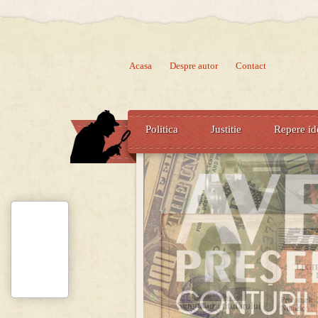
Acasa
Despre autor
Contact
Politica
Justitie
Repere id