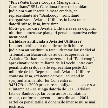
“PriceWaterHouse Coopers Management
Consultans” SRL. Cele doua firme de lichidare
judiciara s-au inscris la masa credala, ca
reprezentante ale “Bankcoop”, solicitand
reorganizarea Aviatiei Utilitare, in baza unor
datorii stinse, insa, intre timp.
Motiv pentru care Aviatia Utilitara avea sa depuna,
ulterior, numeroase plangeri penale impotriva celor
mentionati.
Lichidare artificiala a Aviatiei Utilitare?
Imputernicitii celor doua firme de lichidare
judiciara au sustinut in fata judecatorilor sindici ai
Tribunalului Bucuresti ca au de recuperat de la
Aviatioa Utilitara, ca reprezentanti ai “Bankcoop”,
aproximativ patru miliarde de lei vechi, intre care
penalitatile si dobanzile reprezentau peste 3,1
miliarde de lei. Reprezentantii Aviatiei Utilitare
contesta, insa, existenta datoriei, aducand in
sprijinul afirmatiilor lor Conventia nr.
94317/9.11.2000 prin care se obligau – ceea ce s-a
si intamplat – sa stinga datoria de 12.050 dolari
fata de Bankcoop. Iar banii au fost achitati in
transe, conform conventiei, inca din anul 2001,
astfel ca penalitatile si dobanzile imense nu se mai
justifica.