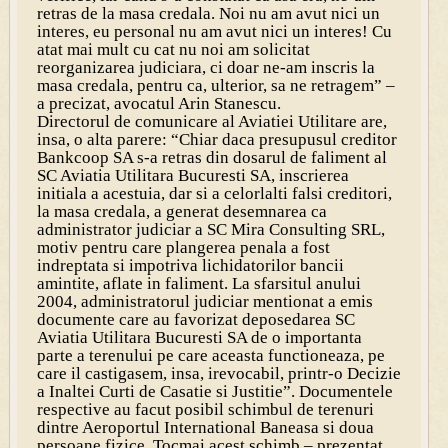
retras de la masa credala. Noi nu am avut nici un
interes, eu personal nu am avut nici un interes! Cu
atat mai mult cu cat nu noi am solicitat
reorganizarea judiciara, ci doar ne-am inscris la
masa credala, pentru ca, ulterior, sa ne retragem” –
a precizat, avocatul Arin Stanescu.
Directorul de comunicare al Aviatiei Utilitare are,
insa, o alta parere: “Chiar daca presupusul creditor
Bankcoop SA s-a retras din dosarul de faliment al
SC Aviatia Utilitara Bucuresti SA, inscrierea
initiala a acestuia, dar si a celorlalti falsi creditori,
la masa credala, a generat desemnarea ca
administrator judiciar a SC Mira Consulting SRL,
motiv pentru care plangerea penala a fost
indreptata si impotriva lichidatorilor bancii
amintite, aflate in faliment. La sfarsitul anului
2004, administratorul judiciar mentionat a emis
documente care au favorizat deposedarea SC
Aviatia Utilitara Bucuresti SA de o importanta
parte a terenului pe care aceasta functioneaza, pe
care il castigasem, insa, irevocabil, printr-o Decizie
a Inaltei Curti de Casatie si Justitie”. Documentele
respective au facut posibil schimbul de terenuri
dintre Aeroportul International Baneasa si doua
persoane fizice. Tocmai acest schimb – prezentat