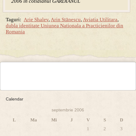
2006 in cotidianul GARDIANUL
Taguri:
Arie Shalev
,
Arin Stănescu
,
Aviatia Utilitara
,
dubla identitate Uniunea Nationala a Practicienilor din
Romania
Calendar
septembrie 2006
L
Ma
Mi
J
V
S
D
1
2
3