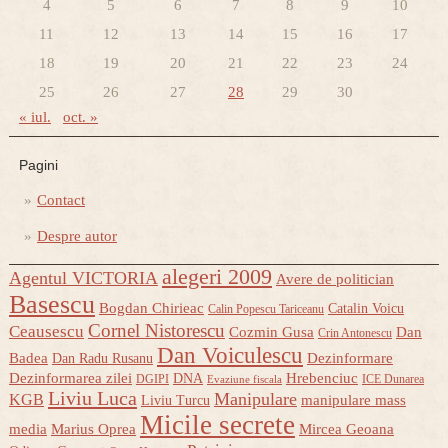
4
5
6
7
8
9
10
11
12
13
14
15
16
17
18
19
20
21
22
23
24
25
26
27
28
29
30
« iul.
oct. »
Pagini
Contact
Despre autor
alegeri 2009
Agentul VICTORIA
Avere de politician
Basescu
Bogdan Chirieac
Catalin Voicu
Calin Popescu Tariceanu
Cornel Nistorescu
Ceausescu
Cozmin Gusa
Dan
Crin Antonescu
Dan Voiculescu
Badea
Dezinformare
Dan Radu Rusanu
Dezinformarea zilei
Hrebenciuc
DNA
DGIPI
ICE Dunarea
Evaziune fiscala
Liviu Luca
Manipulare
KGB
manipulare mass
Liviu Turcu
Micile secrete
media
Marius Oprea
Mircea Geoana