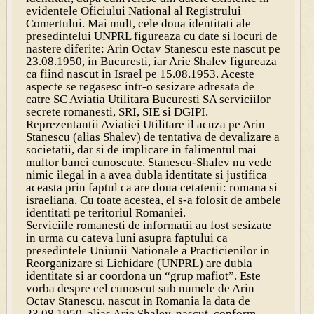
evidentele Oficiului National al Registrului
Comertului. Mai mult, cele doua identitati ale
presedintelui UNPRL figureaza cu date si locuri de
nastere diferite: Arin Octav Stanescu este nascut pe
23.08.1950, in Bucuresti, iar Arie Shalev figureaza
ca fiind nascut in Israel pe 15.08.1953. Aceste
aspecte se regasesc intr-o sesizare adresata de
catre SC Aviatia Utilitara Bucuresti SA serviciilor
secrete romanesti, SRI, SIE si DGIPI.
Reprezentantii Aviatiei Utilitare il acuza pe Arin
Stanescu (alias Shalev) de tentativa de devalizare a
societatii, dar si de implicare in falimentul mai
multor banci cunoscute. Stanescu-Shalev nu vede
nimic ilegal in a avea dubla identitate si justifica
aceasta prin faptul ca are doua cetatenii: romana si
israeliana. Cu toate acestea, el s-a folosit de ambele
identitati pe teritoriul Romaniei.
Serviciile romanesti de informatii au fost sesizate
in urma cu cateva luni asupra faptului ca
presedintele Uniunii Nationale a Practicienilor in
Reorganizare si Lichidare (UNPRL) are dubla
identitate si ar coordona un “grup mafiot”. Este
vorba despre cel cunoscut sub numele de Arin
Octav Stanescu, nascut in Romania la data de
23.08.1950, alias Arie Shalev, nascut, conform