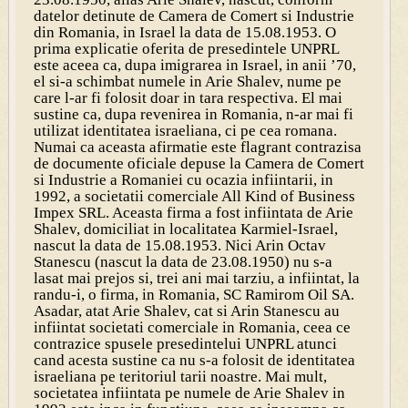
datelor detinute de Camera de Comert si Industrie
din Romania, in Israel la data de 15.08.1953. O
prima explicatie oferita de presedintele UNPRL
este aceea ca, dupa imigrarea in Israel, in anii ’70,
el si-a schimbat numele in Arie Shalev, nume pe
care l-ar fi folosit doar in tara respectiva. El mai
sustine ca, dupa revenirea in Romania, n-ar mai fi
utilizat identitatea israeliana, ci pe cea romana.
Numai ca aceasta afirmatie este flagrant contrazisa
de documente oficiale depuse la Camera de Comert
si Industrie a Romaniei cu ocazia infiintarii, in
1992, a societatii comerciale All Kind of Business
Impex SRL. Aceasta firma a fost infiintata de Arie
Shalev, domiciliat in localitatea Karmiel-Israel,
nascut la data de 15.08.1953. Nici Arin Octav
Stanescu (nascut la data de 23.08.1950) nu s-a
lasat mai prejos si, trei ani mai tarziu, a infiintat, la
randu-i, o firma, in Romania, SC Ramirom Oil SA.
Asadar, atat Arie Shalev, cat si Arin Stanescu au
infiintat societati comerciale in Romania, ceea ce
contrazice spusele presedintelui UNPRL atunci
cand acesta sustine ca nu s-a folosit de identitatea
israeliana pe teritoriul tarii noastre. Mai mult,
societatea infiintata pe numele de Arie Shalev in