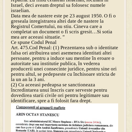
Israel, deci aveam dreptul sa folosesc numele
israelian.
Data mea de nastere este pe 23 august 1950. O fi o
greseala inregistrarea altei date de nastere la
Registrul Comertului, nu stiu. Cineva care a
completat un document o fi scris gresit…Si sotia
mea are aceeasi situatie. ”
Ce spune Codul Penal
Art. 475.Cod Penal: (1) Prezentarea sub o identitate
falsa ori atribuirea unei asemenea identitati altei
persoane, pentru a induce sau mentine în eroare o
autoritate sau institutie publica, în vederea
producerii unei consecinte juridice, pentru sine ori
pentru altul, se pedepseste cu închisoare stricta de
la un an la 3 ani.
(2) Cu aceeasi pedeapsa se sanctioneaza
încredintarea unui înscris care serveste pentru
dovedirea starii civile ori pentru legitimare sau
identificare, spre a fi folosit fara drept.