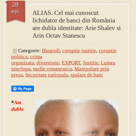
28
sept.
ALIAS. Cel mai cunoscut
PRESA
lichidator de banci din Romånia
Permise pentru vânătoarea de porci în costume, cu gulere albe
are dubla identitate: Arie Shalev si
Arin Octav Stanescu
Categorie:
Blogroll
,
coruptie justitie
,
coruptie
politica
,
crima
organizata
,
diversiune
,
EXPORT
,
Justitie
,
Lumea
interlopa
,
mafie romaneasca
,
Manipulare prin
presa
,
Securitate nationala
,
spalare de bani
*
Am
dubla