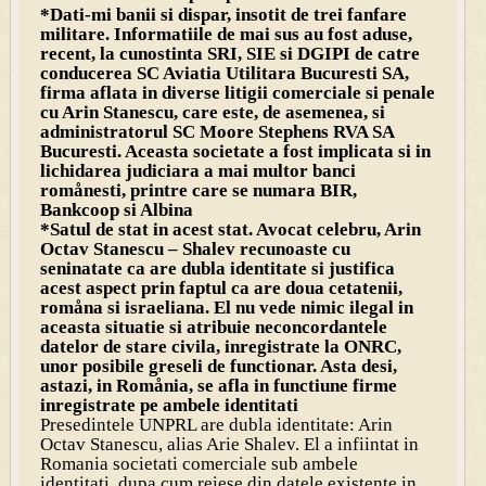
*Dati-mi banii si dispar, insotit de trei fanfare
militare. Informatiile de mai sus au fost aduse,
recent, la cunostinta SRI, SIE si DGIPI de catre
conducerea SC Aviatia Utilitara Bucuresti SA,
firma aflata in diverse litigii comerciale si penale
cu Arin Stanescu, care este, de asemenea, si
administratorul SC Moore Stephens RVA SA
Bucuresti. Aceasta societate a fost implicata si in
lichidarea judiciara a mai multor banci
romånesti, printre care se numara BIR,
Bankcoop si Albina
*Satul de stat in acest stat. Avocat celebru, Arin
Octav Stanescu – Shalev recunoaste cu
seninatate ca are dubla identitate si justifica
acest aspect prin faptul ca are doua cetatenii,
romåna si israeliana. El nu vede nimic ilegal in
aceasta situatie si atribuie neconcordantele
datelor de stare civila, inregistrate la ONRC,
unor posibile greseli de functionar. Asta desi,
astazi, in Romånia, se afla in functiune firme
inregistrate pe ambele identitati
Presedintele UNPRL are dubla identitate: Arin
Octav Stanescu, alias Arie Shalev. El a infiintat in
Romania societati comerciale sub ambele
identitati, dupa cum reiese din datele existente in