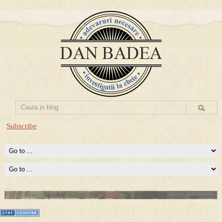
Subscribe
Prima mea carte publicata (Nemira)
Averea Presedintelui: prima lucrare despre controversatele
conturi secrete ale Securitatii.