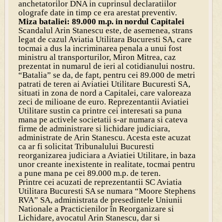
anchetatorilor DNA in cuprinsul declaratiilor
olografe date in timp ce era arestat preventiv.
Miza bataliei: 89.000 m.p. in nordul Capitalei
Scandalul Arin Stanescu este, de asemenea, strans
legat de cazul Aviatia Utilitara Bucuresti SA, care
tocmai a dus la incriminarea penala a unui fost
ministru al transporturilor, Miron Mitrea, caz
prezentat in numarul de ieri al cotidianului nostru.
“Batalia” se da, de fapt, pentru cei 89.000 de metri
patrati de teren ai Aviatiei Utilitare Bucuresti SA,
situati in zona de nord a Capitalei, care valoreaza
zeci de milioane de euro. Reprezentantii Aviatiei
Utilitare sustin ca printre cei interesati sa puna
mana pe activele societatii s-ar numara si cateva
firme de administrare si lichidare judiciara,
administrate de Arin Stanescu. Acesta este acuzat
ca ar fi solicitat Tribunalului Bucuresti
reorganizarea judiciara a Aviatiei Utilitare, in baza
unor creante inexistente in realitate, tocmai pentru
a pune mana pe cei 89.000 m.p. de teren.
Printre cei acuzati de reprezentantii SC Aviatia
Utilitara Bucuresti SA se numara “Moore Stephens
RVA” SA, administrata de presedintele Uniunii
Nationale a Practicienilor în Reorganizare si
Lichidare, avocatul Arin Stanescu, dar si