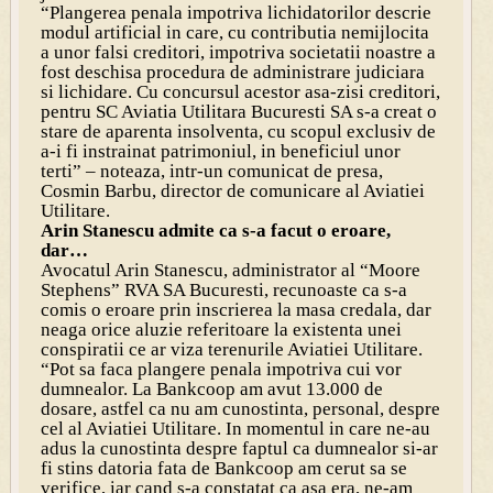
“Plangerea penala impotriva lichidatorilor descrie
modul artificial in care, cu contributia nemijlocita
a unor falsi creditori, impotriva societatii noastre a
fost deschisa procedura de administrare judiciara
si lichidare. Cu concursul acestor asa-zisi creditori,
pentru SC Aviatia Utilitara Bucuresti SA s-a creat o
stare de aparenta insolventa, cu scopul exclusiv de
a-i fi instrainat patrimoniul, in beneficiul unor
terti” – noteaza, intr-un comunicat de presa,
Cosmin Barbu, director de comunicare al Aviatiei
Utilitare.
Arin Stanescu admite ca s-a facut o eroare,
dar…
Avocatul Arin Stanescu, administrator al “Moore
Stephens” RVA SA Bucuresti, recunoaste ca s-a
comis o eroare prin inscrierea la masa credala, dar
neaga orice aluzie referitoare la existenta unei
conspiratii ce ar viza terenurile Aviatiei Utilitare.
“Pot sa faca plangere penala impotriva cui vor
dumnealor. La Bankcoop am avut 13.000 de
dosare, astfel ca nu am cunostinta, personal, despre
cel al Aviatiei Utilitare. In momentul in care ne-au
adus la cunostinta despre faptul ca dumnealor si-ar
fi stins datoria fata de Bankcoop am cerut sa se
verifice, iar cand s-a constatat ca asa era, ne-am