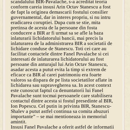
scandalului BIR-Pavalache, s-a acreditat teoria
conform careia insusi Arin Octav Stanescu a fost
de fapt la originea demascarii fostului consilier
guvernamental, dar in interes propriu, si nu intru
eradicarea coruptiei. Dupa cum se stie, mita
pretinsa de acesta de la persoane din fosta
conducere a BIR ar fi urmat sa se afle la baza
inlaturarii lichidatorului bancii, mai precis la
inlaturarea de la administrarea BIR a societatii de
lichidare conduse de Stanescu. Toti cei care au
facilitat contactele dintre Fanel Pavalache si cei
interesati de inlaturarea lichidatorului au fost
persoane din anturajul lui Arin Octav Stanescu,
asadar acesta a putut evita la timp si extrem de
eficace ca BIR al carei patrimoniu era foarte
valoros sa dispara de pe lista societatilor aflate in
lichidarea sau supravegherea sa. In acest context
este cunoscut faptul ca denuntatorii lui Fanel
Pavalache sunt tocmai persoanele care stabilisera
contactul dintre acesta si fostul presedinte al BIR,
Ion Popescu. Cel putin in privinta BIR, Stanescu-
Shalev a putut astfel continua sa comita abuzuri
importante” – se mai mentioneaza in memoriul
amintit.
Insusi Fanel Pavalache a oferit astfel de informatii