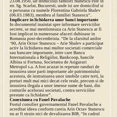
23.08.1950, iar domiciliul familiei Stanescu este in
str. Sg. Scarlat, Bucuresti, unde isi are domiciliul si
o persoana cu numele Florentina Gabriela Shalev
(06.03.1983), membru al familiei Stanescu”.
Implicare in lichidarea unor banci importante
In documentul inaintat spre informare serviciilor
secrete, se mai mentioneaza ca Arin Stanescu ar fi
fost implicat in numeroase afaceri dubioase in
Romania post-decembrista. “De la sfarsitul anilor
‘90, Arin Octav Stanescu – Arie Shalev a participat
activ la lichidarea mai multor societati comerciale
sau bancare importante, intre care Banca
Internationala a Religiilor, Bankcoop, bancile
Albina si Fortuna, Societatea de Asigurari
Metropol s.a. A fost acuzat in repetate randuri de
insusirea unor parti importante ale patrimoniului
acestora, de instrainarea unor imobile catre terti, la
preturi mult mai mici decat cele reale, precum si de
insusirea ilegala a unor imense sume de bani, din
conturile acelorasi societati, contra serviciilor
prestate ca lichidator”.
Conexiunea cu Fanel Pavalache
Fostul consilier guvernamental Fanel Pavalache a
acreditat ideea conform careia Arin Octav Stanescu
nu ar fi strain nici de devalizarea BIR. “In cadrul