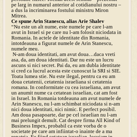
pe larg in numarul anterior al cotidianului nostru –
a dus la incriminarea fostului ministru Miron
Mitrea.
Ce spune Arin Stanescu, alias Arie Shalev
“Nu este un alt nume, este numele pe care l-am
avut in Israel si pe care nu l-am folosit niciodata in
Romania. In actele de identitate din Romania,
intotdeauna a figurat numele de Arin Stanescu,
numele meu.
N-am doua identitati, am avut doua…daca vreti
asa, da, am doua identitati. Dar nu este un lucru
ascuns si nici secret. Pai da, eu am dubla identitate
si cred ca lucrul acesta este cunoscut la SRI si SIE.
Toata lumea stie. Nu este ilegal, pentru ca eu am
doua cetatenii, cetatenia israeliana si cetatenia
romana. In conformitate cu cea israeliana, am avut
un anumit nume ca cetatean israelian, cat am fost
in Israel. In Romania totdeauna am avut numele de
Arin Stanescu, nu l-am schimbat niciodata si n-am
nici doua identitati, nici nimic. E perfect posibil.
Am doua pasapoarte, dar pe cel israelian nu l-am
mai prelungit demult. Cat despre firma All Kind of
Business Impex, probabil ca este vorba de o
societate pe care am infiintat-o inainte de a ma
repatria. Eu fiind cetatean israelian, locuiam in