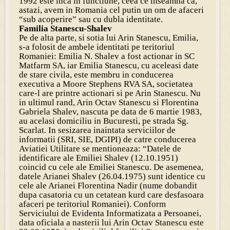
1992 este inca in functiune, ceea ce inseamna ca,
astazi, avem in Romania cel putin un om de afaceri
“sub acoperire” sau cu dubla identitate.
Familia Stanescu-Shalev
Pe de alta parte, si sotia lui Arin Stanescu, Emilia,
s-a folosit de ambele identitati pe teritoriul
Romaniei: Emilia N. Shalev a fost actionar in SC
Matfarm SA, iar Emilia Stanescu, cu aceleasi date
de stare civila, este membru in conducerea
executiva a Moore Stephens RVA SA, societatea
care-l are printre actionari si pe Arin Stanescu. Nu
in ultimul rand, Arin Octav Stanescu si Florentina
Gabriela Shalev, nascuta pe data de 6 martie 1983,
au acelasi domiciliu in Bucuresti, pe strada Sg.
Scarlat. In sesizarea inaintata serviciilor de
informatii (SRI, SIE, DGIPI) de catre conducerea
Aviatiei Utilitare se mentioneaza: “Datele de
identificare ale Emiliei Shalev (12.10.1951)
coincid cu cele ale Emiliei Stanescu. De asemenea,
datele Arianei Shalev (26.04.1975) sunt identice cu
cele ale Arianei Florentina Nadir (nume dobandit
dupa casatoria cu un cetatean kurd care desfasoara
afaceri pe teritoriul Romaniei). Conform
Serviciului de Evidenta Informatizata a Persoanei,
data oficiala a nasterii lui Arin Octav Stanescu este