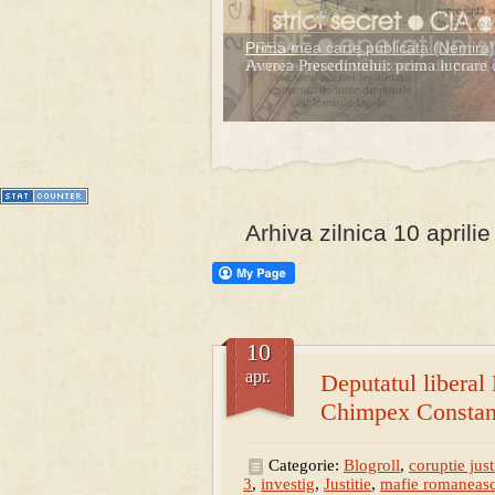
PRESA
Prima mea carte publicata (Nemira)
Permise pentru vânătoarea de porci 
Averea Presedintelui: prima lucrare d
1
2
3
4
5
6
7
Arhiva zilnica 10 aprili
10
apr.
Deputatul liberal
Chimpex Constan
Categorie:
Blogroll
,
coruptie just
3
,
investig
,
Justitie
,
mafie romaneas