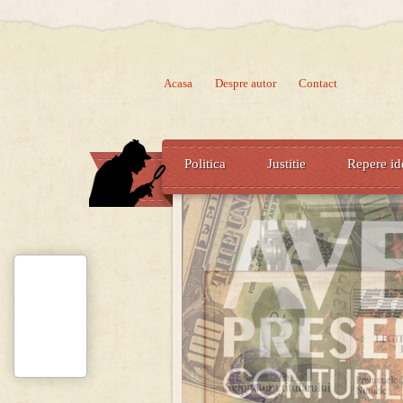
Acasa
Despre autor
Contact
Politica
Justitie
Repere id