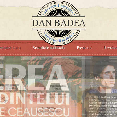
entitare
» »
»
Securitate nationala
Presa
»
»
Revolut