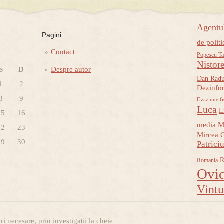
Agent
Pagini
de politi
Contact
Popescu Ta
Nistor
S
D
Despre autor
Dan Rad
1
2
Dezinfo
8
9
Evaziune fi
Luca
L
15
16
media
M
22
23
Mircea 
29
30
Patrici
R
Romania
Ovid
Vint
i necesare, prin investigatii la cheie