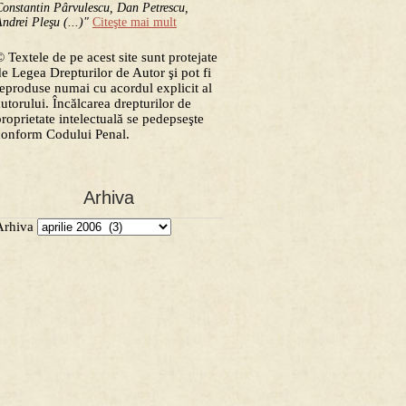
onstantin Pârvulescu, Dan Petrescu,
ndrei Pleşu (...)"
Citeşte mai mult
 Textele de pe acest site sunt protejate
de Legea Drepturilor de Autor şi pot fi
reproduse numai cu acordul explicit al
autorului. Încălcarea drepturilor de
proprietate intelectuală se pedepseşte
conform Codului Penal.
Arhiva
Arhiva