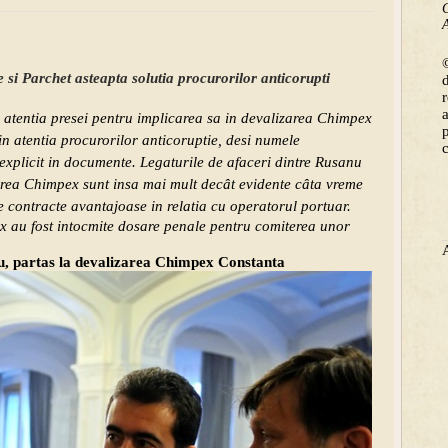
C
A
©
e si Parchet asteapta solutia procurorilor anticorupti
 atentia presei pentru implicarea sa in devalizarea Chimpex
in atentia procurorilor anticoruptie, desi numele
explicit in documente. Legaturile de afaceri dintre Rusanu
fuirea Chimpex sunt insa mai mult decât evidente câta vreme
e contracte avantajoase in relatia cu operatorul portuar.
 au fost intocmite dosare penale pentru comiterea unor
u, partas la devalizarea Chimpex Constanta