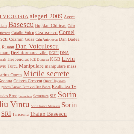
alegeri 2009
ul VICTORIA
Avere
Basescu
cian
Bogdan Chirieac
Calin
Cornel
Ceausescu
Catalin Voicu
riceanu
escu
Cozmin Gusa
Dan Badea
Crin Antonescu
Dan Voiculescu
u Rusanu
rmare
Dezinformarea zilei
DNA
DGIPI
Liviu
KGB
Hrebenciuc
ICE Dunarea
scala
Manipulare
manipulare mass
iviu Turcu
Micile secrete
arius Oprea
Geoana
Odiseea Crescent
Omar Hayssam
u
Realitatea Tv
proces Razvan Petrovici Dan Badea
Sorin
udas Erno
SIE
Securitatea
Securitate
iu Vintu
Sorin
Sorin Rosca Stanescu
u
SRI
Traian Basescu
Tariceanu