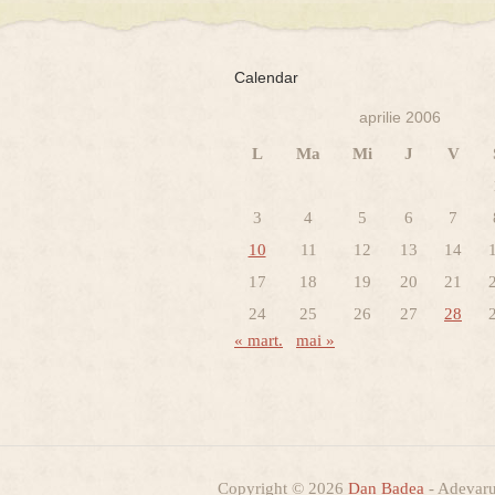
Calendar
aprilie 2006
L
Ma
Mi
J
V
3
4
5
6
7
10
11
12
13
14
17
18
19
20
21
24
25
26
27
28
« mart.
mai »
Copyright © 2026
Dan Badea
- Adevarur