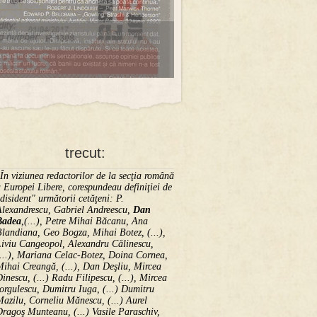
trecut:
În viziunea redactorilor de la secţia română
 Europei Libere, corespundeau definiţiei de
disident" următorii ce­tă­ţeni: P.
Alexandrescu, Gabriel Andreescu,
Dan
Badea
,(...), Petre Mihai Băcanu, Ana
landiana, Geo Bogza, Mihai Botez, (...),
Liviu Cangeopol, Alexandru Călinescu,
...), Mariana Celac-Botez, Doina Cornea,
ihai Creangă, (...), Dan Deşliu, Mircea
inescu, (...) Radu Filipescu, (...), Mircea
orgulescu, Dumitru Iuga, (...) Dumitru
azilu, Corneliu Mănescu, (...) Aurel
ragoş Munteanu, (...) Vasile Paraschiv,