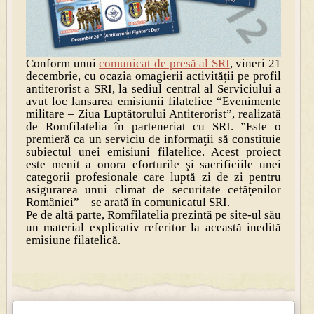
Conform unui
comunicat de presă al SRI
, vineri 21
decembrie, cu ocazia omagierii activității pe profil
antiterorist a SRI, la sediul central al Serviciului a
avut loc lansarea emisiunii filatelice “Evenimente
militare – Ziua Luptătorului Antiterorist”, realizată
de Romfilatelia în parteneriat cu SRI. ”Este o
premieră ca un serviciu de informaţii să constituie
subiectul unei emisiuni filatelice. Acest proiect
este menit a onora eforturile şi sacrificiile unei
categorii profesionale care luptă zi de zi pentru
asigurarea unui climat de securitate cetăţenilor
României” – se arată în comunicatul SRI.
Pe de altă parte, Romfilatelia prezintă pe site-ul său
un material explicativ referitor la această inedită
emisiune filatelică.