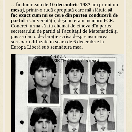
…În dimineața de
10 decembrie 1987
am primit un
mesaj
, printr-o rudă apropiată care mă sfătuia
să
fac exact cum mi se cere din partea conducerii de
partid
a Universității, deși nu eram membru PCR.
Concret, urma să fiu chemat de cineva dîn partea
secretarului de partid al Facultății de Matematică și
pus să dau o declarație scrisă despre asumarea
scrisoarii difuzate în seara de 6 decembrie la
Europa Liberă sub semnătura mea.