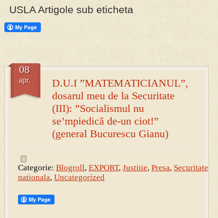
USLA Artigole sub eticheta
PRESA
Permise pentru vânătoarea de porci în costume, cu gulere albe
08
apr.
D.U.I ”MATEMATICIANUL”,
dosarul meu de la Securitate
(III): ”Socialismul nu
se’mpiedică de-un ciot!”
(general Bucurescu Gianu)
Categorie:
Blogroll
,
EXPORT
,
Justitie
,
Presa
,
Securitate
nationala
,
Uncategorized