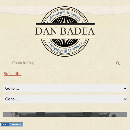
Subscribe
Prima mea carte publicata (Nemira)
Averea Presedintelui: prima lucrare despre controversatele
conturi secrete ale Securitatii.