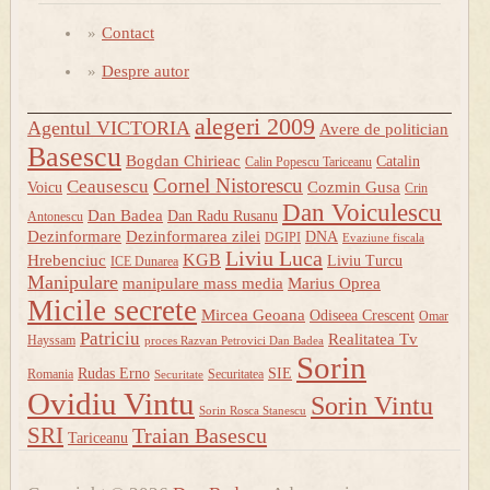
Contact
Despre autor
alegeri 2009
Agentul VICTORIA
Avere de politician
Basescu
Bogdan Chirieac
Catalin
Calin Popescu Tariceanu
Cornel Nistorescu
Ceausescu
Cozmin Gusa
Voicu
Crin
Dan Voiculescu
Dan Badea
Dan Radu Rusanu
Antonescu
Dezinformare
Dezinformarea zilei
DNA
DGIPI
Evaziune fiscala
Liviu Luca
KGB
Hrebenciuc
Liviu Turcu
ICE Dunarea
Manipulare
manipulare mass media
Marius Oprea
Micile secrete
Mircea Geoana
Odiseea Crescent
Omar
Patriciu
Realitatea Tv
Hayssam
proces Razvan Petrovici Dan Badea
Sorin
Rudas Erno
SIE
Romania
Securitatea
Securitate
Ovidiu Vintu
Sorin Vintu
Sorin Rosca Stanescu
SRI
Traian Basescu
Tariceanu