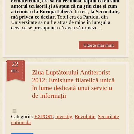
exmatriculat
, era
să nu recunosc faptul că eu sunt
autorul scrisorii și să spun că nu știu cine și cum
a trimis-o la Europa Liberă
. În rest,
la Securitate,
mă privea ce declar
. Totul era ca Partidul din
Universitate să nu fie atras de mine în iureșul a
ceea ce se presupunea că avea să urmeze...
Citeste mai mult
22
dec.
Ziua Luptătorului Antiterorist
2012: Emisiune filatelică unică
în lume dedicată unui serviciu
de informații
Categorie:
EXPORT
,
investig
,
Revolutie
,
Securitate
nationala