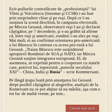
Exit-pollurile contrafăcute de „profesioniştii” lui
Vîntu şi Voiculescu (Insomar şi CCSB) i-au luat
prin surprindere chiar şi pe ruşi. După ce l-au
susţinut la scenă deschisă, în campania electorală,
pe Mircea Geoană, observatorii ruşi l-au şi declarat
câştigător, pe 7 decembrie, şi s-au grăbit să afirme
că, între ruşi şi americani, românii i-au ales pe ruşi.
Mai mult, ei au confirmat orientarea pro-americană
a lui Băsescu în contrast cu aceea pro-rusă a lui
Geoană. „Traian Băsescu este susţinătorul
apropierii României de SUA şi NATO, iar Mircea
Geoană susţine integrarea europeană. El, de
asemenea, se exprimă pentru o cooperare cu statele
care, potrivit lui, reprezintă „puterile secolului
XXI” – China, India şi
Rusia
” – scrie Kommersant.
Pe lângă ţeapa luată prin anunţarea lui Geoană
drept posibil câştigător al alegerilor, analiştii de la
Komersant nu se pot abţine să nu mârâie, aşa cum o
tot fac de multă vreme, pe tem...
Citeste mai mult