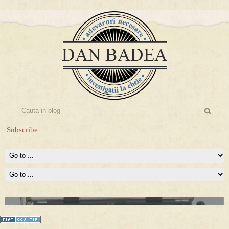
Subscribe
Prima mea carte publicata (Nemira)
Averea Presedintelui: prima lucrare despre controversatele
conturi secrete ale Securitatii.