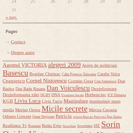
24
25
26
27
28
29
30
31
« nov.
Pagini
Contact
Despre autor
alegeri 2009
Agentul VICTORIA
Avere de politician
Basescu
Bogdan Chirieac
Catalin Voicu
Calin Popescu Tariceanu
Cornel Nistorescu
Ceausescu
Cozmin Gusa
Dan
Crin Antonescu
Dan Voiculescu
Badea
Dezinformare
Dan Radu Rusanu
Dezinformarea zilei
Hrebenciuc
DNA
DGIPI
ICE Dunarea
Evaziune fiscala
Liviu Luca
Manipulare
KGB
manipulare mass
Liviu Turcu
Micile secrete
media
Marius Oprea
Mircea Geoana
Patriciu
Odiseea Crescent
Omar Hayssam
proces Razvan Petrovici Dan Badea
Sorin
Realitatea Tv
Rudas Erno
SIE
Romania
Securitatea
Securitate