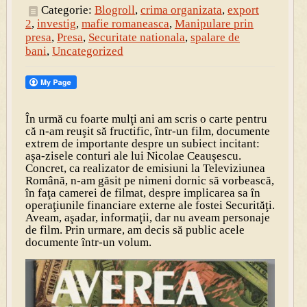
Categorie:
Blogroll
,
crima organizata
,
export
2
,
investig
,
mafie romaneasca
,
Manipulare prin
presa
,
Presa
,
Securitate nationala
,
spalare de
bani
,
Uncategorized
În urmă cu foarte mulţi ani am scris o carte pentru
că n-am reuşit să fructific, într-un film, documente
extrem de importante despre un subiect incitant:
aşa-zisele conturi ale lui Nicolae Ceauşescu.
Concret, ca realizator de emisiuni la Televiziunea
Română, n-am găsit pe nimeni dornic să vorbească,
în faţa camerei de filmat, despre implicarea sa în
operaţiunile financiare externe ale fostei Securităţi.
Aveam, aşadar, informaţii, dar nu aveam personaje
de film. Prin urmare, am decis să public acele
documente într-un volum.