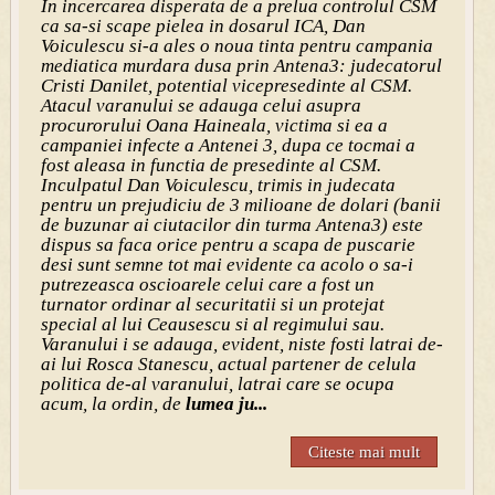
In incercarea disperata de a prelua controlul CSM
ca sa-si scape pielea in dosarul ICA, Dan
Voiculescu si-a ales o noua tinta pentru campania
mediatica murdara dusa prin Antena3: judecatorul
Cristi Danilet, potential vicepresedinte al CSM.
Atacul varanului se adauga celui asupra
procurorului Oana Haineala, victima si ea a
campaniei infecte a Antenei 3, dupa ce tocmai a
fost aleasa in functia de presedinte al CSM.
Inculpatul Dan Voiculescu, trimis in judecata
pentru un prejudiciu de 3 milioane de dolari (banii
de buzunar ai ciutacilor din turma Antena3) este
dispus sa faca orice pentru a scapa de puscarie
desi sunt semne tot mai evidente ca acolo o sa-i
putrezeasca oscioarele celui care a fost un
turnator ordinar al securitatii si un protejat
special al lui Ceausescu si al regimului sau.
Varanului i se adauga, evident, niste fosti latrai de-
ai lui Rosca Stanescu, actual partener de celula
politica de-al varanului, latrai care se ocupa
acum, la ordin, de
lumea ju...
Citeste mai mult