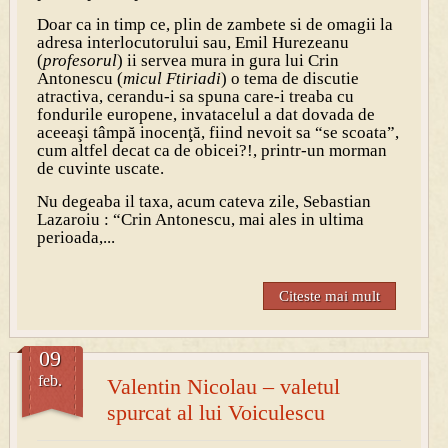
Doar ca in timp ce, plin de zambete si de omagii la
adresa interlocutorului sau, Emil Hurezeanu
(
profesorul
) ii servea mura in gura lui Crin
Antonescu (
micul Ftiriadi
) o tema de discutie
atractiva, cerandu-i sa spuna care-i treaba cu
fondurile europene, invatacelul a dat dovada de
aceeaşi tâmpă inocenţă, fiind nevoit sa “se scoata”,
cum altfel decat ca de obicei?!, printr-un morman
de cuvinte uscate.
Nu degeaba il taxa, acum cateva zile, Sebastian
Lazaroiu : “Crin Antonescu, mai ales in ultima
perioada,...
Citeste mai mult
09
feb.
Valentin Nicolau – valetul
spurcat al lui Voiculescu