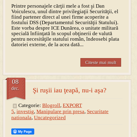
Printre personajele cărţii mele a fost şi Dan
Voiculescu, unul dintre privilegiaţii Securităţii, el
fiind partener direct al unei firme acoperite a
fostului DSS (Departamentul Securităţii Statului).
Este vorba despre ICE Dunărea, o unitate militară
specială înfiinţată în scopul obţinerii de valută
pentru necesităţile statului român, îndeosebi plata
datoriei externe, de la acea dată...
Citeste mai mult
08
dec.
Şi ruşii iau ţeapă, nu-i aşa?
Categorie:
Blogroll
,
EXPORT
5
,
investig
,
Manipulare prin presa
,
Securitate
nationala
,
Uncategorized