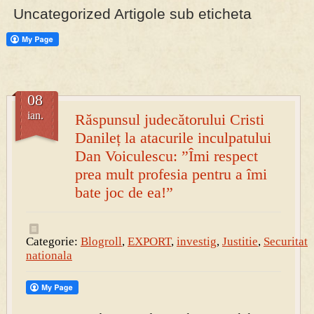
Uncategorized Artigole sub eticheta
PRESA
Permise pentru vânătoarea de porci în costume, cu gulere albe
08
ian.
Răspunsul judecătorului Cristi
Danileț la atacurile inculpatului
Dan Voiculescu: ”Îmi respect
prea mult profesia pentru a îmi
bate joc de ea!”
Categorie:
Blogroll
,
EXPORT
,
investig
,
Justitie
,
Securitate
nationala