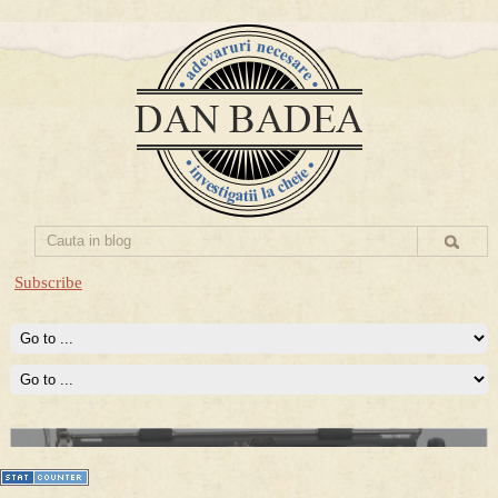
Subscribe
Prima mea carte publicata (Nemira)
Averea Presedintelui: prima lucrare despre controversatele
conturi secrete ale Securitatii.