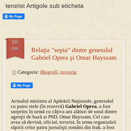
terorist Artigole sub eticheta
PRESA
Permise pentru vânătoarea de porci în costume, cu gulere albe
10
mai
Relaţia "sepia" dintre generalul
Gabriel Oprea şi Omar Hayssam
Categorie:
Blogroll
,
investig
Actualul ministru al Apărării Naţionale, generalul
cu patru stele (în rezervă)
Gabriel Oprea
, a fost
surprins în urmă cu câţiva ani alături de unul dintre
agenţii de bază ai PSD, Omar Hayssam. Cel care
avea să devină, oficial, terorist, în urma organizării
răpirii celor patru jurnalişti români din Irak, a fost