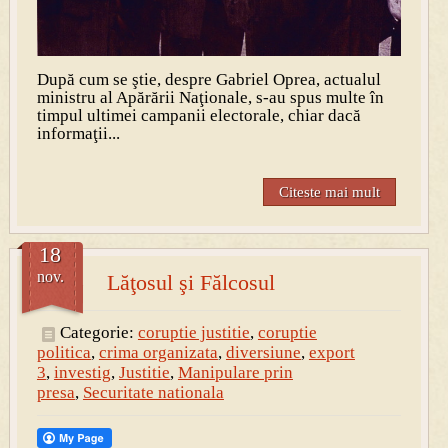
După cum se ştie, despre Gabriel Oprea, actualul
ministru al Apărării Naţionale, s-au spus multe în
timpul ultimei campanii electorale, chiar dacă
informaţii...
Citeste mai mult
18
nov.
Lăţosul şi Fălcosul
Categorie:
coruptie justitie
,
coruptie
politica
,
crima organizata
,
diversiune
,
export
3
,
investig
,
Justitie
,
Manipulare prin
presa
,
Securitate nationala