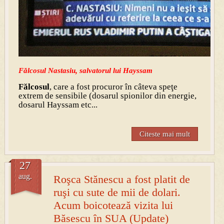
Fălcosul Nastasiu, salvatorul lui Hayssam
Fălcosul
, care a fost procuror în câteva speţe
extrem de sensibile (dosarul spionilor din energie,
dosarul Hayssam etc...
Citeste mai mult
27
aug.
Roşca Stănescu a fost platit de
ruşi cu sute de mii de dolari.
Acum boicotează vizita lui
Băsescu în SUA (Update)