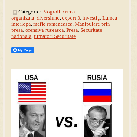
Categorie:
Blogroll
,
crima
organizata
,
diversiune
,
export 3
,
investig
,
Lumea
interlopa
,
mafie romaneasca
,
Manipulare prin
presa
,
ofensiva ruseasca
,
Presa
,
Securitate
nationala
,
turnatori Securitate