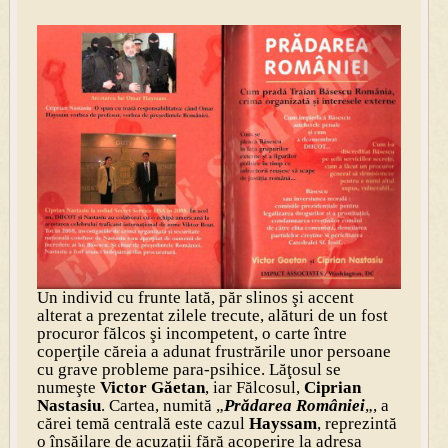
Un individ cu frunte lată, păr slinos şi accent
alterat a prezentat zilele trecute, alături de un fost
procuror fălcos şi incompetent, o carte între
coperţile căreia a adunat frustrările unor persoane
cu grave probleme para-psihice. Lăţosul se
numeşte
Victor Găetan
, iar Fălcosul,
Ciprian
Nastasiu
. Cartea, numită „
Prădarea României
„, a
cărei temă centrală este cazul
Hayssam
, reprezintă
o însăilare de acuzaţii fără acoperire la adresa