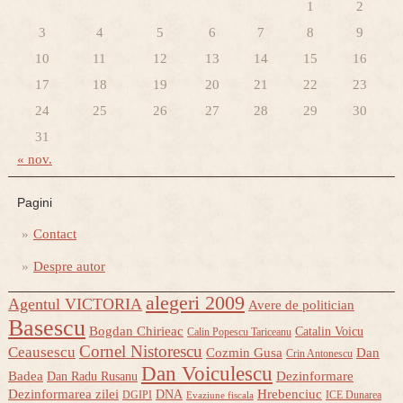
1
2
3
4
5
6
7
8
9
10
11
12
13
14
15
16
17
18
19
20
21
22
23
24
25
26
27
28
29
30
31
« nov.
Pagini
Contact
Despre autor
alegeri 2009
Agentul VICTORIA
Avere de politician
Basescu
Bogdan Chirieac
Catalin Voicu
Calin Popescu Tariceanu
Cornel Nistorescu
Ceausescu
Cozmin Gusa
Dan
Crin Antonescu
Dan Voiculescu
Badea
Dezinformare
Dan Radu Rusanu
Dezinformarea zilei
Hrebenciuc
DNA
DGIPI
ICE Dunarea
Evaziune fiscala