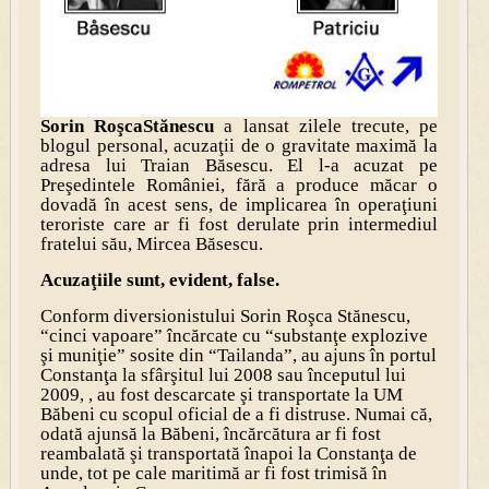
Sorin RoşcaStănescu
a lansat zilele trecute, pe
blogul personal, acuzaţii de o gravitate maximă la
adresa lui Traian Băsescu. El l-a acuzat pe
Preşedintele României, fără a produce măcar o
dovadă în acest sens, de implicarea în operaţiuni
teroriste care ar fi fost derulate prin intermediul
fratelui său, Mircea Băsescu.
Acuzaţiile sunt, evident, false.
Conform diversionistului Sorin Roşca Stănescu,
“
cinci vapoare
” încărcate cu “
substanţe explozive
şi muniţie
” sosite din “
Tailanda
”, au ajuns în portul
Constanţa la sfârşitul lui 2008 sau începutul lui
2009, , au fost descarcate şi transportate la UM
Băbeni cu scopul oficial de a fi distruse. Numai că,
odată ajunsă la Băbeni, încărcătura ar fi fost
reambalată şi transportată înapoi la Constanţa de
unde, tot pe cale maritimă ar fi fost trimisă în