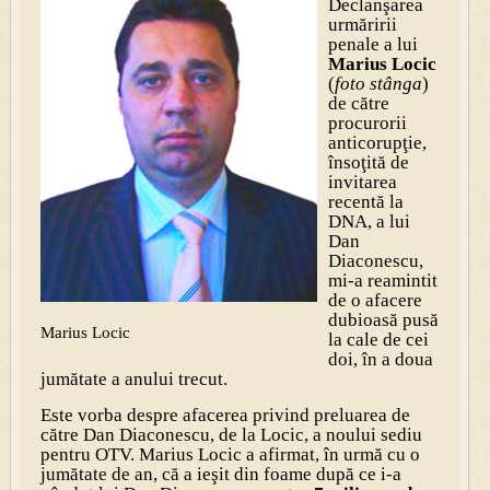
Declanşarea
urmăririi
penale a lui
Marius Locic
(
foto stânga
)
de către
procurorii
anticorupţie,
însoţită de
invitarea
recentă la
DNA, a lui
Dan
Diaconescu,
mi-a reamintit
de o afacere
dubioasă pusă
Marius Locic
la cale de cei
doi, în a doua
jumătate a anului trecut.
Este vorba despre afacerea privind preluarea de
către Dan Diaconescu, de la Locic, a noului sediu
pentru OTV. Marius Locic a afirmat, în urmă cu o
jumătate de an, că a ieşit din foame după ce i-a