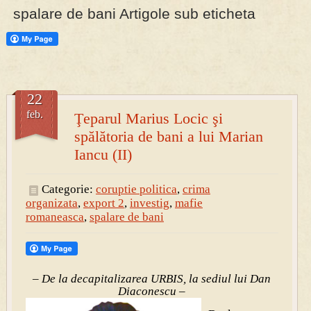
spalare de bani Artigole sub eticheta
PRESA
Permise pentru vânătoarea de porci în costume, cu gulere albe
22
feb.
Ţeparul Marius Locic şi
spălătoria de bani a lui Marian
Iancu (II)
Categorie:
coruptie politica
,
crima
organizata
,
export 2
,
investig
,
mafie
romaneasca
,
spalare de bani
– De la decapitalizarea URBIS, la sediul lui Dan
Diaconescu –