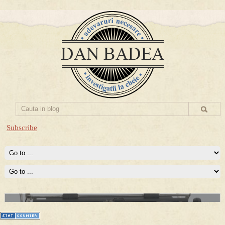
Subscribe
Prima mea carte publicata (Nemira)
Averea Presedintelui: prima lucrare despre controversatele
conturi secrete ale Securitatii.