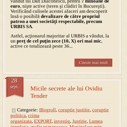
vândut lui Dan Diaconescu, pentru
7 milioane de
euro
, nişte active (teren şi clădiri în Bucureşti).
Verificând culisele acestei afaceri am descoperit
însă o posibilă
devalizare de către propriul
patron a unei societăţi respectabile, precum
URBIS SA
.
Astfel, acţionarul majoritar al URBIS a vândut, la
un
preţ
de cel puţin zece (10, X) ori mai mic
,
active ce totalizează peste 36...
Citeste mai mult
28
sept.
Micile secrete ale lui Ovidiu
Tender
Categorie:
Blogroll
,
coruptie justitie
,
coruptie
politica
,
crima
organizata
,
EXPORT
,
investig
,
Justitie
,
Lumea
interlopa
,
mafie romaneasca
,
Manipulare prin