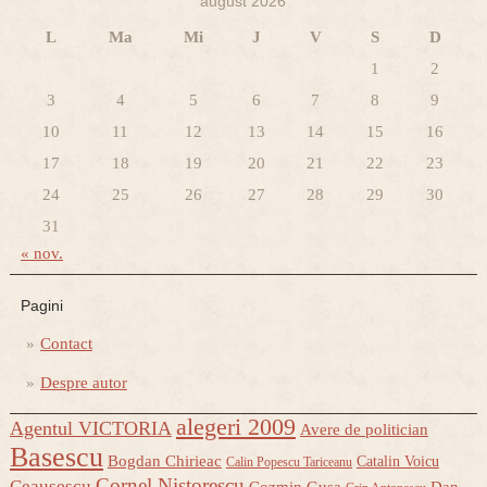
august 2026
L
Ma
Mi
J
V
S
D
1
2
3
4
5
6
7
8
9
10
11
12
13
14
15
16
17
18
19
20
21
22
23
24
25
26
27
28
29
30
31
« nov.
Pagini
Contact
Despre autor
alegeri 2009
Agentul VICTORIA
Avere de politician
Basescu
Bogdan Chirieac
Catalin Voicu
Calin Popescu Tariceanu
Cornel Nistorescu
Ceausescu
Cozmin Gusa
Dan