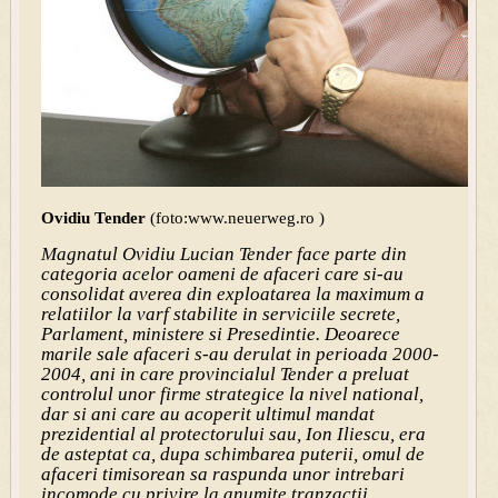
Ovidiu Tender
(foto:www.neuerweg.ro )
Magnatul Ovidiu Lucian Tender face parte din
categoria acelor oameni de afaceri care si-au
consolidat averea din exploatarea la maximum a
relatiilor la varf stabilite in serviciile secrete,
Parlament, ministere si Presedintie. Deoarece
marile sale afaceri s-au derulat in perioada 2000-
2004, ani in care provincialul Tender a preluat
controlul unor firme strategice la nivel national,
dar si ani care au acoperit ultimul mandat
prezidential al protectorului sau, Ion Iliescu, era
de asteptat ca, dupa schimbarea puterii, omul de
afaceri timisorean sa raspunda unor intrebari
incomode cu privire la anumite tranzactii