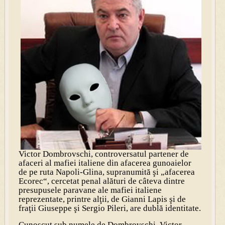
Victor Dombrovschi, controversatul partener de
afaceri al mafiei italiene din afacerea gunoaielor
de pe ruta Napoli-Glina, supranumită şi „afacerea
Ecorec“, cercetat penal alături de câteva dintre
presupusele paravane ale mafiei italiene
reprezentate, printre alţii, de Gianni Lapis şi de
fraţii Giuseppe şi Sergio Pileri, are dublă identitate.
Cunoscut sub numele de Dombrovschi, Victor