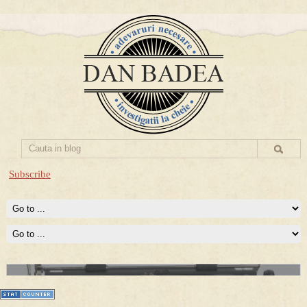
Subscribe
Prima mea carte publicata (Nemira)
Averea Presedintelui: prima lucrare despre controversatele
conturi secrete ale Securitatii.