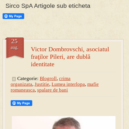
Sirco SpA Artigole sub eticheta
PRESA
Permise pentru vânătoarea de porci în costume, cu gulere albe
25
aug.
Victor Dombrovschi, asociatul
fraţilor Pileri, are dublă
identitate
Categorie:
Blogroll
,
crima
organizata
,
Justitie
,
Lumea interlopa
,
mafie
romaneasca
,
spalare de bani