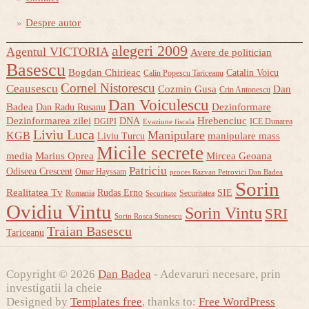
Despre autor
alegeri 2009
Agentul VICTORIA
Avere de politician
Basescu
Bogdan Chirieac
Catalin Voicu
Calin Popescu Tariceanu
Cornel Nistorescu
Ceausescu
Cozmin Gusa
Dan
Crin Antonescu
Dan Voiculescu
Badea
Dezinformare
Dan Radu Rusanu
Dezinformarea zilei
Hrebenciuc
DNA
DGIPI
ICE Dunarea
Evaziune fiscala
Liviu Luca
Manipulare
KGB
manipulare mass
Liviu Turcu
Micile secrete
media
Marius Oprea
Mircea Geoana
Patriciu
Odiseea Crescent
Omar Hayssam
proces Razvan Petrovici Dan Badea
Sorin
Realitatea Tv
Rudas Erno
SIE
Romania
Securitatea
Securitate
Ovidiu Vintu
Sorin Vintu
SRI
Sorin Rosca Stanescu
Traian Basescu
Tariceanu
Copyright © 2026
Dan Badea
- Adevaruri necesare, prin
investigatii la cheie
Designed by
Templates free
, thanks to:
Free WordPress