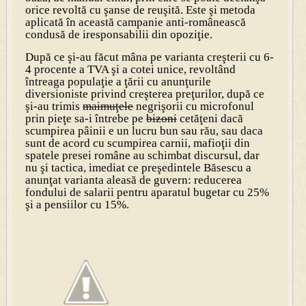
orice revoltă cu şanse de reuşită. Este şi metoda
aplicată în această campanie anti-românească
condusă de iresponsabilii din opoziţie.
După ce şi-au făcut mâna pe varianta creşterii cu 6-
4 procente a TVA şi a cotei unice, revoltând
întreaga populaţie a ţării cu anunţurile
diversioniste privind creşterea preţurilor, după ce
şi-au trimis
maimuţele
negrişorii cu microfonul
prin pieţe sa-i întrebe pe
bizoni
cetăţeni dacă
scumpirea pâinii e un lucru bun sau rău, sau daca
sunt de acord cu scumpirea carnii, mafioţii din
spatele presei române au schimbat discursul, dar
nu şi tactica, imediat ce preşedintele Băsescu a
anunţat varianta aleasă de guvern: reducerea
fondului de salarii pentru aparatul bugetar cu 25%
şi a pensiilor cu 15%.