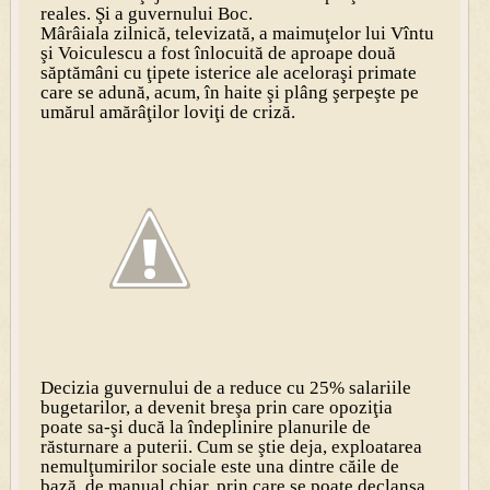
reales. Şi a guvernului Boc.
Mârâiala zilnică, televizată, a maimuţelor lui Vîntu
şi Voiculescu a fost înlocuită de aproape două
săptămâni cu ţipete isterice ale aceloraşi primate
care se adună, acum, în haite şi plâng şerpeşte pe
umărul amărâţilor loviţi de criză.
Decizia guvernului de a reduce cu 25% salariile
bugetarilor, a devenit breşa prin care opoziţia
poate sa-şi ducă la îndeplinire planurile de
răsturnare a puterii. Cum se ştie deja, exploatarea
nemulţumirilor sociale este una dintre căile de
bază, de manual chiar, prin care se poate declanşa