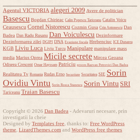
alegeri 2009
Agentul VICTORIA
Avere de politician
Basescu
Bogdan Chirieac
Catalin Voicu
Calin Popescu Tariceanu
Cornel Nistorescu
Ceausescu
Cozmin Gusa
Dan
Crin Antonescu
Dan Voiculescu
Badea
Dezinformare
Dan Radu Rusanu
Dezinformarea zilei
Hrebenciuc
DNA
DGIPI
ICE Dunarea
Evaziune fiscala
Liviu Luca
Manipulare
KGB
manipulare mass
Liviu Turcu
Micile secrete
media
Marius Oprea
Mircea Geoana
Patriciu
Odiseea Crescent
Omar Hayssam
proces Razvan Petrovici Dan Badea
Sorin
Realitatea Tv
Rudas Erno
SIE
Romania
Securitatea
Securitate
Ovidiu Vintu
Sorin Vintu
SRI
Sorin Rosca Stanescu
Traian Basescu
Tariceanu
Copyright © 2026
Dan Badea
- Adevaruri necesare, prin
investigatii la cheie
Designed by
Templates free
, thanks to:
Free WordPress
theme
,
LizardThemes.com
and
WordPress free themes