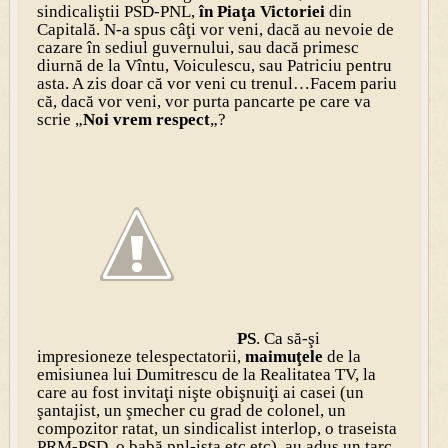
sindicaliştii PSD-PNL,
în Piaţa Victoriei
din
Capitală. N-a spus câţi vor veni, dacă au nevoie de
cazare în sediul guvernului, sau dacă primesc
diurnă de la Vîntu, Voiculescu, sau Patriciu pentru
asta. A zis doar că vor veni cu trenul…Facem pariu
că, dacă vor veni, vor purta pancarte pe care va
scrie „
Noi vrem respect
„?
PS
. Ca să-şi
impresioneze telespectatorii,
maimuţele
de la
emisiunea lui Dumitrescu de la Realitatea TV, la
care au fost invitaţi nişte obişnuiţi ai casei (un
şantajist, un şmecher cu grad de colonel, un
compozitor ratat, un sindicalist interlop, o traseista
PRM-PSD, o babă pnl-ista etc etc), au adus un ţarc