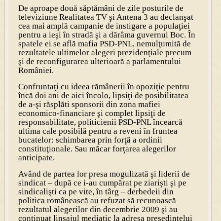
De aproape două săptămâni de zile posturile de
televiziune Realitatea TV şi Antena 3 au declanşat
cea mai amplă campanie de instigare a populaţiei
pentru a ieşi în stradă şi a dărâma guvernul Boc. În
spatele ei se află mafia PSD-PNL, nemulţumită de
rezultatele ultimelor alegeri prezidenţiale precum
şi de reconfigurarea ulterioară a parlamentului
României.
Confruntaţi cu ideea rămânerii în opoziţie pentru
încă doi ani de aici încolo, lipsiţi de posibilitatea
de a-şi răsplăti sponsorii din zona mafiei
economico-financiare şi complet lipsiţi de
responsabilitate, politicienii PSD-PNL încearcă
ultima cale posibilă pentru a reveni în fruntea
bucatelor: schimbarea prin forţă a ordinii
constituţionale. Sau măcar forţarea alegerilor
anticipate.
Având de partea lor presa mogulizată şi liderii de
sindicat – după ce i-au cumpărat pe ziarişti şi pe
sindicalişti ca pe vite, în târg – derbedeii din
politica românească au refuzat să recunoască
rezultatul alegerilor din decembrie 2009 şi au
continuat linşajul mediatic la adresa preşedintelui