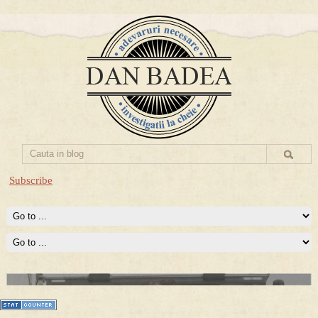
Subscribe
Prima mea carte publicata (Nemira)
Averea Presedintelui: prima lucrare despre controversatele
conturi secrete ale Securitatii.