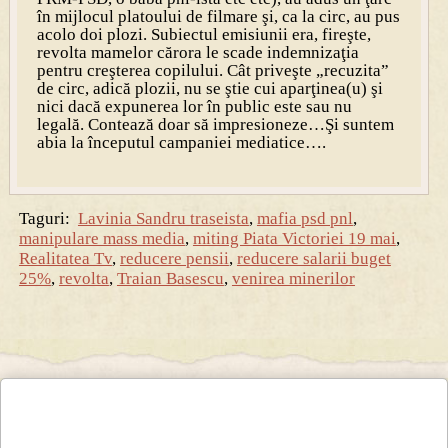
în mijlocul platoului de filmare şi, ca la circ, au pus
acolo doi plozi. Subiectul emisiunii era, fireşte,
revolta mamelor cărora le scade indemnizaţia
pentru creşterea copilului. Cât priveşte „recuzita”
de circ, adică plozii, nu se ştie cui aparţinea(u) şi
nici dacă expunerea lor în public este sau nu
legală. Contează doar să impresioneze…Şi suntem
abia la începutul campaniei mediatice….
Taguri:
Lavinia Sandru traseista
,
mafia psd pnl
,
manipulare mass media
,
miting Piata Victoriei 19 mai
,
Realitatea Tv
,
reducere pensii
,
reducere salarii buget
25%
,
revolta
,
Traian Basescu
,
venirea minerilor