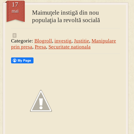
17
mai
Maimuţele instigă din nou
PRESA
populaţia la revoltă socială
Permise pentru vânătoarea de porci în costume, cu gulere albe
Categorie:
Blogroll
,
investig
,
Justitie
,
Manipulare
prin presa
,
Presa
,
Securitate nationala