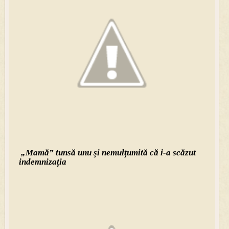
„Mamă” tunsă unu şi nemulţumită că i-a scăzut
indemnizaţia