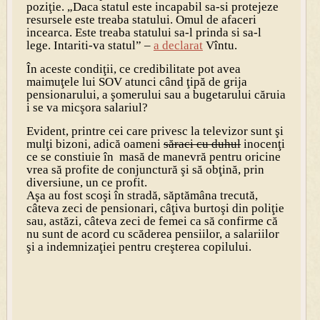
poziţie. „Daca statul este incapabil sa-si protejeze
resursele este treaba statului. Omul de afaceri
incearca. Este treaba statului sa-l prinda si sa-l
lege. Intariti-va statul” –
a declarat
Vîntu.
În aceste condiţii, ce credibilitate pot avea
maimuţele lui SOV atunci când ţipă de grija
pensionarului, a şomerului sau a bugetarului căruia
i se va micşora salariul?
Evident, printre cei care privesc la televizor sunt şi
mulţi bizoni, adică oameni
săraci cu duhul
inocenţi
ce se constiuie în masă de manevră pentru oricine
vrea să profite de conjunctură şi să obţină, prin
diversiune, un ce profit.
Aşa au fost scoşi în stradă, săptămâna trecută,
câteva zeci de pensionari, câţiva burtoşi din poliţie
sau, astăzi, câteva zeci de femei ca să confirme că
nu sunt de acord cu scăderea pensiilor, a salariilor
şi a indemnizaţiei pentru creşterea copilului.