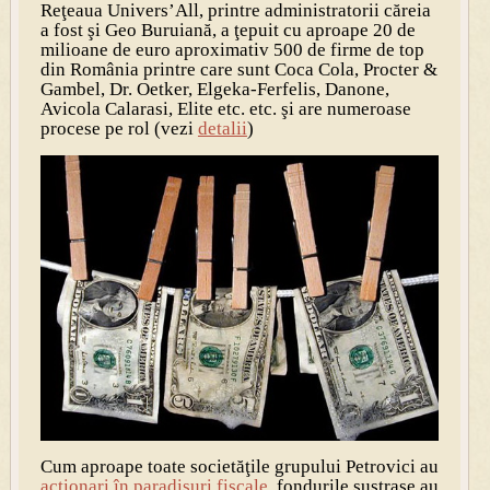
Reţeaua Univers’All, printre administratorii căreia
a fost şi Geo Buruiană, a ţepuit cu aproape 20 de
milioane de euro aproximativ 500 de firme de top
din România printre care sunt Coca Cola, Procter &
Gambel, Dr. Oetker, Elgeka-Ferfelis, Danone,
Avicola Calarasi, Elite etc. etc. şi are numeroase
procese pe rol (vezi
detalii
)
Cum aproape toate societăţile grupului Petrovici au
acţionari în paradisuri fiscale
, fondurile sustrase au