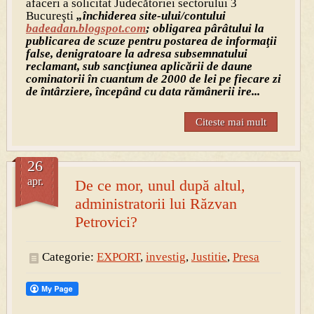
afaceri a solicitat Judecătoriei sectorului 3
Bucureşti
„închiderea site-ului/contului
badeadan.blogspot.com
; obligarea pârâtului la
publicarea de scuze pentru postarea de informaţii
false, denigratoare la adresa subsemnatului
reclamant, sub sancţiunea aplicării de daune
cominatorii în cuantum de 2000 de lei pe fiecare zi
de întârziere, începând cu data rămânerii ire...
Citeste mai mult
26
apr.
De ce mor, unul după altul,
administratorii lui Răzvan
Petrovici?
Categorie:
EXPORT
,
investig
,
Justitie
,
Presa