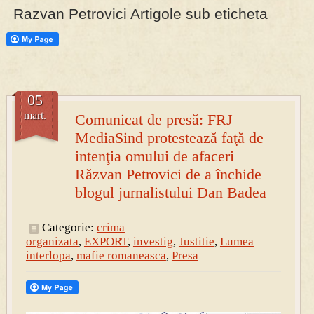
Razvan Petrovici Artigole sub eticheta
05
mart.
Comunicat de presă: FRJ
MediaSind protestează faţă de
intenţia omului de afaceri
Răzvan Petrovici de a închide
blogul jurnalistului Dan Badea
Categorie:
crima
organizata
,
EXPORT
,
investig
,
Justitie
,
Lumea
interlopa
,
mafie romaneasca
,
Presa