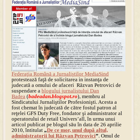
Federaţia Română a Jurnaliştilor MediaSind
protestează faţă de solicitarea in instanţa de
judecată a omului de afaceri Răzvan Petrovici de
suspendare a
blogului jurnalistului Dan
Badea
(
badeadan.blogspot.ro
), membru al
Sindicatului Jurnaliştilor Profesionişti. Acesta a
fost chemat în judecată de către fostul patron al
reţelei GFS Duty Free, fondator şi administrator al
operatorului de retail Univers’all, în urma unui
articol publicat pe blogul său în data de 26 aprilie
2010, întitulat
„
De ce mor, unul după altul,
administratorii lui Răzvan Petrovici
”
. Omul de