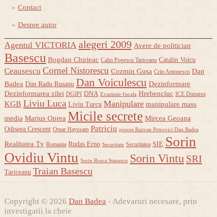
Contact
Despre autor
alegeri 2009
Agentul VICTORIA
Avere de politician
Basescu
Bogdan Chirieac
Catalin Voicu
Calin Popescu Tariceanu
Cornel Nistorescu
Ceausescu
Cozmin Gusa
Dan
Crin Antonescu
Dan Voiculescu
Badea
Dezinformare
Dan Radu Rusanu
Dezinformarea zilei
Hrebenciuc
DNA
DGIPI
ICE Dunarea
Evaziune fiscala
Liviu Luca
Manipulare
KGB
manipulare mass
Liviu Turcu
Micile secrete
media
Marius Oprea
Mircea Geoana
Patriciu
Odiseea Crescent
Omar Hayssam
proces Razvan Petrovici Dan Badea
Sorin
Realitatea Tv
Rudas Erno
SIE
Romania
Securitatea
Securitate
Ovidiu Vintu
Sorin Vintu
SRI
Sorin Rosca Stanescu
Traian Basescu
Tariceanu
Copyright © 2026
Dan Badea
- Adevaruri necesare, prin
investigatii la cheie