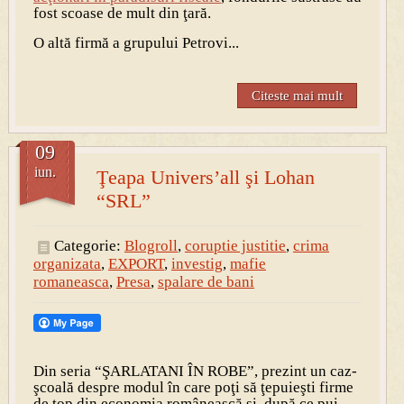
fost scoase de mult din ţară.
O altă firmă a grupului Petrovi...
Citeste mai mult
09
iun.
Ţeapa Univers’all şi Lohan
“SRL”
Categorie:
Blogroll
,
coruptie justitie
,
crima
organizata
,
EXPORT
,
investig
,
mafie
romaneasca
,
Presa
,
spalare de bani
Din seria “ŞARLATANI ÎN ROBE”, prezint un caz-
şcoală despre modul în care poţi să ţepuieşti firme
de top din economia românească şi, după ce pui