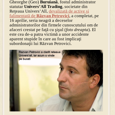
Gheorghe (Geo)
Buruiană
, fostul administrator
statutar
Univers’All Trading
, societate din
Reţeaua Univers’All,
devalizată de active şi
falimentată de
Răzvan Petrovici
, a completat, pe
16 aprilie, seria neagră a deceselor
administratorilor din firmele cunoscutului om de
afaceri crestat pe faţă cu şişul (
foto dreapta
). El
este cea de-a patra victimă a unor accidente
aparent stupide în care au fost implicaţi
subordonaţii lui Răzvan Petrovici.