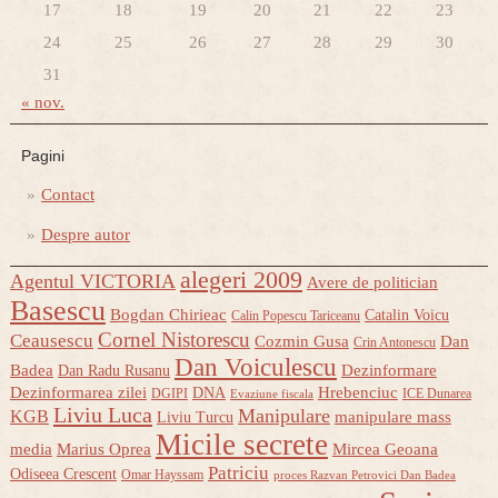
17
18
19
20
21
22
23
24
25
26
27
28
29
30
31
« nov.
Pagini
Contact
Despre autor
alegeri 2009
Agentul VICTORIA
Avere de politician
Basescu
Bogdan Chirieac
Catalin Voicu
Calin Popescu Tariceanu
Cornel Nistorescu
Ceausescu
Cozmin Gusa
Dan
Crin Antonescu
Dan Voiculescu
Badea
Dezinformare
Dan Radu Rusanu
Dezinformarea zilei
Hrebenciuc
DNA
DGIPI
ICE Dunarea
Evaziune fiscala
Liviu Luca
Manipulare
KGB
manipulare mass
Liviu Turcu
Micile secrete
media
Marius Oprea
Mircea Geoana
Patriciu
Odiseea Crescent
Omar Hayssam
proces Razvan Petrovici Dan Badea