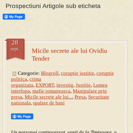
Prospectiuni Artigole sub eticheta
PRESA
Permise pentru vânătoarea de porci în costume, cu gulere albe
28
sept.
Micile secrete ale lui Ovidiu
Tender
Categorie:
Blogroll
,
coruptie justitie
,
coruptie
politica
,
crima
organizata
,
EXPORT
,
investig
,
Justitie
,
Lumea
interlopa
,
mafie romaneasca
,
Manipulare prin
presa
,
Micile secrete ale lui...
,
Presa
,
Securitate
nationala
,
spalare de bani
Un personaj controversat, venit de la Timisoara, a