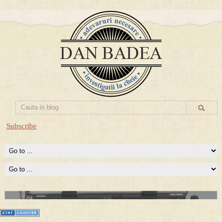
Subscribe
Prima mea carte publicata (Nemira)
Averea Presedintelui: prima lucrare despre controversatele
conturi secrete ale Securitatii.