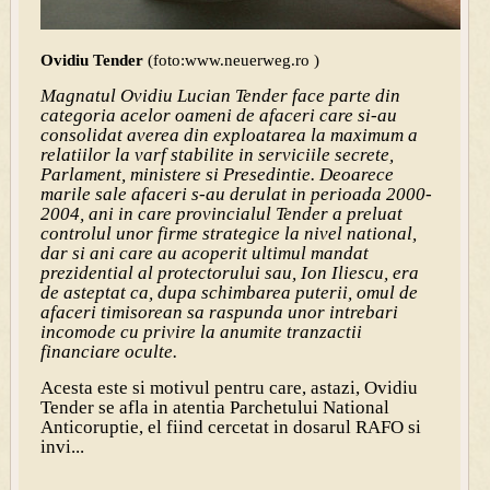
Ovidiu Tender
(foto:www.neuerweg.ro )
Magnatul Ovidiu Lucian Tender face parte din
categoria acelor oameni de afaceri care si-au
consolidat averea din exploatarea la maximum a
relatiilor la varf stabilite in serviciile secrete,
Parlament, ministere si Presedintie. Deoarece
marile sale afaceri s-au derulat in perioada 2000-
2004, ani in care provincialul Tender a preluat
controlul unor firme strategice la nivel national,
dar si ani care au acoperit ultimul mandat
prezidential al protectorului sau, Ion Iliescu, era
de asteptat ca, dupa schimbarea puterii, omul de
afaceri timisorean sa raspunda unor intrebari
incomode cu privire la anumite tranzactii
financiare oculte.
Acesta este si motivul pentru care, astazi, Ovidiu
Tender se afla in atentia Parchetului National
Anticoruptie, el fiind cercetat in dosarul RAFO si
invi...