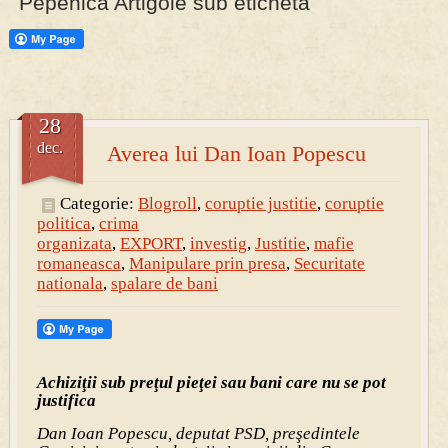
Pepenica Artigole sub eticheta
28
dec.
Averea lui Dan Ioan Popescu
Categorie:
Blogroll
,
coruptie justitie
,
coruptie
politica
,
crima
organizata
,
EXPORT
,
investig
,
Justitie
,
mafie
romaneasca
,
Manipulare prin presa
,
Securitate
nationala
,
spalare de bani
Achiziţii sub preţul pieţei sau bani care nu se pot
justifica
Dan Ioan Popescu, deputat PSD, preşedintele