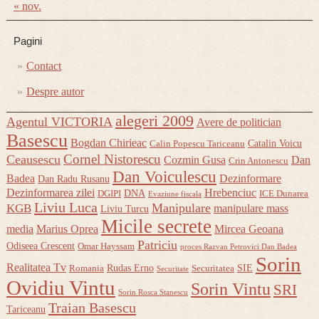
« nov.
Pagini
Contact
Despre autor
alegeri 2009
Agentul VICTORIA
Avere de politician
Basescu
Bogdan Chirieac
Catalin Voicu
Calin Popescu Tariceanu
Cornel Nistorescu
Ceausescu
Cozmin Gusa
Dan
Crin Antonescu
Dan Voiculescu
Badea
Dezinformare
Dan Radu Rusanu
Dezinformarea zilei
Hrebenciuc
DNA
DGIPI
ICE Dunarea
Evaziune fiscala
Liviu Luca
Manipulare
KGB
manipulare mass
Liviu Turcu
Micile secrete
media
Marius Oprea
Mircea Geoana
Patriciu
Odiseea Crescent
Omar Hayssam
proces Razvan Petrovici Dan Badea
Sorin
Realitatea Tv
Rudas Erno
SIE
Romania
Securitatea
Securitate
Ovidiu Vintu
Sorin Vintu
SRI
Sorin Rosca Stanescu
Traian Basescu
Tariceanu