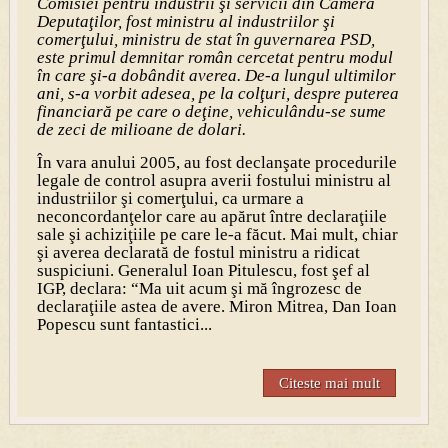
Comisiei pentru industrii şi servicii din Camera
Deputaţilor, fost ministru al industriilor şi
comerţului, ministru de stat în guvernarea PSD,
este primul demnitar român cercetat pentru modul
în care şi-a dobândit averea. De-a lungul ultimilor
ani, s-a vorbit adesea, pe la colţuri, despre puterea
financiară pe care o deţine, vehiculându-se sume
de zeci de milioane de dolari.
În vara anului 2005, au fost declanşate procedurile
legale de control asupra averii fostului ministru al
industriilor şi comerţului, ca urmare a
neconcordanţelor care au apărut între declaraţiile
sale şi achiziţiile pe care le-a făcut. Mai mult, chiar
şi averea declarată de fostul ministru a ridicat
suspiciuni. Generalul Ioan Pitulescu, fost şef al
IGP, declara: “Ma uit acum şi mă îngrozesc de
declaraţiile astea de avere. Miron Mitrea, Dan Ioan
Popescu sunt fantastici...
Citeste mai mult