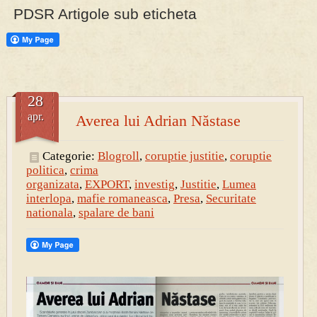
PDSR Artigole sub eticheta
PRESA
Permise pentru vânătoarea de porci în costume, cu gulere albe
28
apr.
Averea lui Adrian Năstase
Categorie:
Blogroll
,
coruptie justitie
,
coruptie
politica
,
crima
organizata
,
EXPORT
,
investig
,
Justitie
,
Lumea
interlopa
,
mafie romaneasca
,
Presa
,
Securitate
nationala
,
spalare de bani