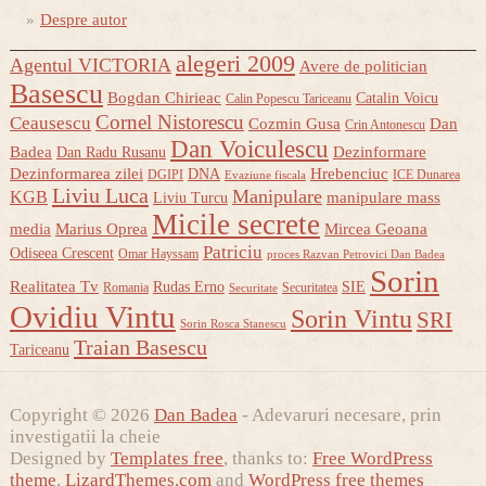
Despre autor
alegeri 2009
Agentul VICTORIA
Avere de politician
Basescu
Bogdan Chirieac
Catalin Voicu
Calin Popescu Tariceanu
Cornel Nistorescu
Ceausescu
Cozmin Gusa
Dan
Crin Antonescu
Dan Voiculescu
Badea
Dezinformare
Dan Radu Rusanu
Dezinformarea zilei
Hrebenciuc
DNA
DGIPI
ICE Dunarea
Evaziune fiscala
Liviu Luca
Manipulare
KGB
manipulare mass
Liviu Turcu
Micile secrete
media
Marius Oprea
Mircea Geoana
Patriciu
Odiseea Crescent
Omar Hayssam
proces Razvan Petrovici Dan Badea
Sorin
Realitatea Tv
Rudas Erno
SIE
Romania
Securitatea
Securitate
Ovidiu Vintu
Sorin Vintu
SRI
Sorin Rosca Stanescu
Traian Basescu
Tariceanu
Copyright © 2026
Dan Badea
- Adevaruri necesare, prin
investigatii la cheie
Designed by
Templates free
, thanks to:
Free WordPress
theme
,
LizardThemes.com
and
WordPress free themes