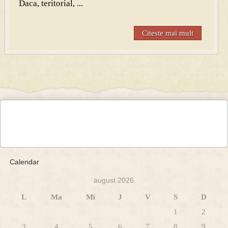
Daca, teritorial, ...
Citeste mai mult
Calendar
august 2026
L
Ma
Mi
J
V
S
D
1
2
3
4
5
6
7
8
9