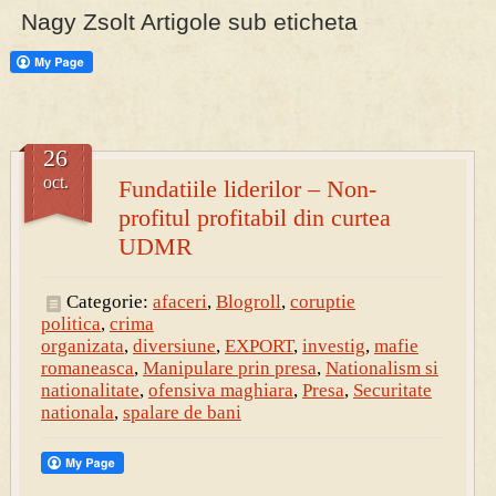
Nagy Zsolt Artigole sub eticheta
PRESA
Permise pentru vânătoarea de porci în costume, cu gulere albe
26
oct.
Fundatiile liderilor – Non-
profitul profitabil din curtea
UDMR
Categorie:
afaceri
,
Blogroll
,
coruptie
politica
,
crima
organizata
,
diversiune
,
EXPORT
,
investig
,
mafie
romaneasca
,
Manipulare prin presa
,
Nationalism si
nationalitate
,
ofensiva maghiara
,
Presa
,
Securitate
nationala
,
spalare de bani