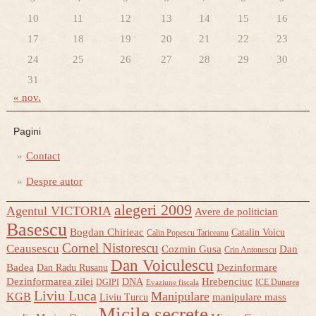
10
11
12
13
14
15
16
17
18
19
20
21
22
23
24
25
26
27
28
29
30
31
« nov.
Pagini
Contact
Despre autor
alegeri 2009
Agentul VICTORIA
Avere de politician
Basescu
Bogdan Chirieac
Catalin Voicu
Calin Popescu Tariceanu
Cornel Nistorescu
Ceausescu
Cozmin Gusa
Dan
Crin Antonescu
Dan Voiculescu
Badea
Dezinformare
Dan Radu Rusanu
Dezinformarea zilei
Hrebenciuc
DNA
DGIPI
ICE Dunarea
Evaziune fiscala
Liviu Luca
Manipulare
KGB
manipulare mass
Liviu Turcu
Micile secrete