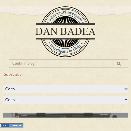
Subscribe
Prima mea carte publicata (Nemira)
Averea Presedintelui: prima lucrare despre controversatele
conturi secrete ale Securitatii.