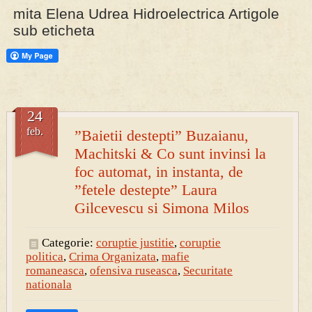
mita Elena Udrea Hidroelectrica Artigole
sub eticheta
PRESA
Permise pentru vânătoarea de porci în costume, cu gulere albe
24
feb.
”Baietii destepti” Buzaianu,
Machitski & Co sunt invinsi la
foc automat, in instanta, de
”fetele destepte” Laura
Gilcevescu si Simona Milos
Categorie:
coruptie justitie
,
coruptie
politica
,
Crima Organizata
,
mafie
romaneasca
,
ofensiva ruseasca
,
Securitate
nationala