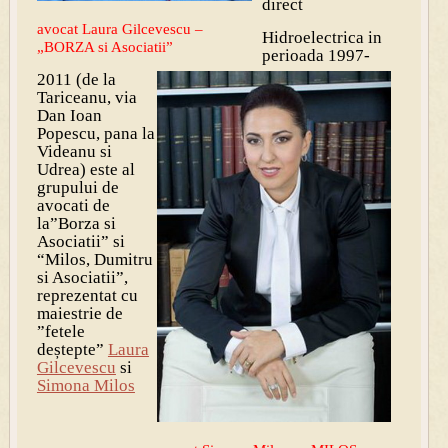
direct
avocat Laura Gilcevescu –
Hidroelectrica in
„BORZA si Asociatii”
perioada 1997-
2011 (de la
Tariceanu, via
Dan Ioan
Popescu, pana la
Videanu si
Udrea) este al
grupului de
avocati de
la”Borza si
Asociatii” si
“Milos, Dumitru
si Asociatii”,
reprezentat cu
maiestrie de
”fetele
deștepte”
Laura
Gilcevescu
si
Simona Milos