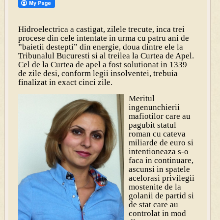
Hidroelectrica a castigat, zilele trecute, inca trei
procese din cele intentate in urma cu patru ani de
”baietii destepti” din energie, doua dintre ele la
Tribunalul Bucuresti si al treilea la Curtea de Apel.
Cel de la Curtea de apel a fost solutionat in 1339
de zile desi, conform legii insolventei, trebuia
finalizat in exact cinci zile.
Meritul
ingenunchierii
mafiotilor care au
pagubit statul
roman cu cateva
miliarde de euro si
intentioneaza s-o
faca in continuare,
ascunsi in spatele
acelorasi privilegii
mostenite de la
golanii de partid si
de stat care au
controlat in mod