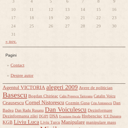
3
4
5
6
7
8
9
10
11
12
13
14
15
16
17
18
19
20
21
22
23
24
25
26
27
28
29
30
31
« nov.
Pagini
Contact
Despre autor
alegeri 2009
Agentul VICTORIA
Avere de politician
Basescu
Bogdan Chirieac
Catalin Voicu
Calin Popescu Tariceanu
Cornel Nistorescu
Ceausescu
Cozmin Gusa
Dan
Crin Antonescu
Dan Voiculescu
Badea
Dezinformare
Dan Radu Rusanu
Dezinformarea zilei
Hrebenciuc
DNA
DGIPI
ICE Dunarea
Evaziune fiscala
Liviu Luca
Manipulare
KGB
manipulare mass
Liviu Turcu